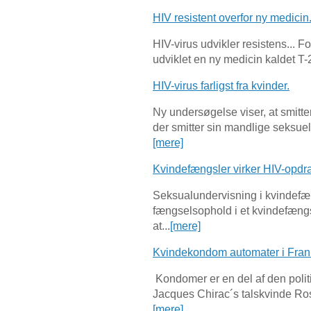
HIV resistent overfor ny medicin
HIV-virus udvikler resistens... F
udviklet en ny medicin kaldet T-
HIV-virus farligst fra kvinder.
Ny undersøgelse viser, at smitter
der smitter sin mandlige seksuel
[mere]
Kvindefængsler virker HIV-opd
Seksualundervisning i kvindefæn
fængselsophold i et kvindefængs
at...
[mere]
Kvindekondom automater i Frank
Kondomer er en del af den poli
Jacques Chirac´s talskvinde Ro
[mere]