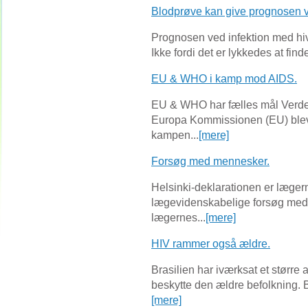
Blodprøve kan give prognosen v
Prognosen ved infektion med hiv-
Ikke fordi det er lykkedes at find
EU & WHO i kamp mod AIDS.
EU & WHO har fælles mål Verd
Europa Kommissionen (EU) blev 
kampen...
[mere]
Forsøg med mennesker.
Helsinki-deklarationen er lægern
lægevidenskabelige forsøg med 
lægernes...
[mere]
HIV rammer også ældre.
Brasilien har iværksat et større 
beskytte den ældre befolkning. B
[mere]