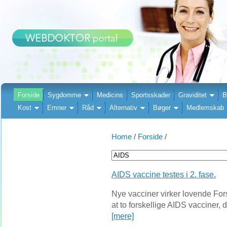
Forside
Sygdomme
Medicins
Sportsskader
Graviditet
B
Kost
Emner
Råd
Alternativ
Bøger
Medlemskab
Home
/
Forside
/
AIDS vaccine testes i 2. fase.
Nye vacciner virker lovende For
at to forskellige AIDS vacciner,
[mere]