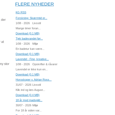
FLERE NYHEDER
KG RSS
Forskning: Skærmtid er...
 der
1/08 - 2026
Livsstil
Mange timer foran...
Download (0.1 MB)
Tjek badevandet før...
 at
1/08 - 2026
Miljø
En badetur kan være...
Download (0.1 MB)
Lavendel - Fine, kreative...
ny stor
1/08 - 2026
Opskrifter & råvarer
Lavendel er ikke kun en...
Download (0.1 MB)
Horoskoper v. Adrian Ross...
31/07 - 2026
Livsstil
Klik ind og læs August...
Download (0.4 MB)
18 år mod madspild...
30/07 - 2026
Miljø
For 18 år siden var...