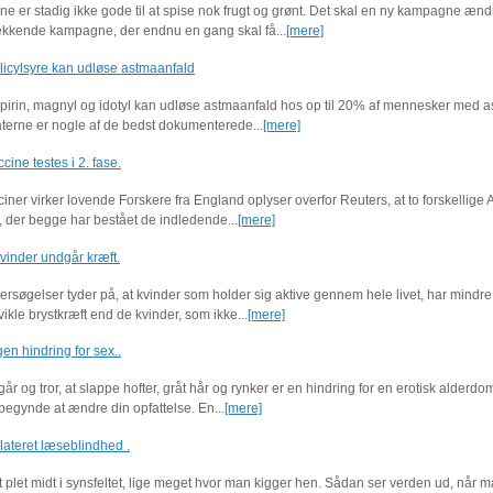
e er stadig ikke gode til at spise nok frugt og grønt. Det skal en ny kampagne ænd
kkende kampagne, der endnu en gang skal få...
[mere]
licylsyre kan udløse astmaanfald
spirin, magnyl og idotyl kan udløse astmaanfald hos op til 20% af mennesker med a
erne er nogle af de bedst dokumenterede...
[mere]
cine testes i 2. fase.
iner virker lovende Forskere fra England oplyser overfor Reuters, at to forskellige
, der begge har bestået de indledende...
[mere]
kvinder undgår kræft.
rsøgelser tyder på, at kvinder som holder sig aktive gennem hele livet, har mindre 
dvikle brystkræft end de kvinder, som ikke...
[mere]
gen hindring for sex..
går og tror, at slappe hofter, gråt hår og rynker er en hindring for en erotisk alderdo
begynde at ændre din opfattelse. En...
[mere]
lateret læseblindhed .
t plet midt i synsfeltet, lige meget hvor man kigger hen. Sådan ser verden ud, når m