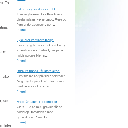
re. En
Lidt træning med stor effekt.
Træning kræver ikke flere timers
daglig indsats – tværtimod. Flere og
flere undersøgelser viser,...
stma.
[mere]
Lyse biler er mindre farlige.
Hvide og gule biler er sikrest En ny
spansk undersøgelse tyder på, at
 AIDS
hvide og gule biler er...
[mere]
Børn fra trange kår mere syge.
Den sociale arv påvirker helbredet
risiko
Meget tyder på, at børn fra familier
med lavere indkomst er...
[mere]
m, kan
Andre årsager til blodpropper.
Cirka 1 ud af 1000 gravide får en
blodprop i forbindelse med
graviditeten. Risiko for...
[mere]
an lider