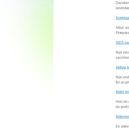
Danskern
landsdæ
Acetylsa
Albyl, a
Præparat
AIDS vac
Nye vacc
vacciner
Aktiver 
Nye unde
for at u
Alder in
Hvis du 
du godt 
Aldersre
En sløre