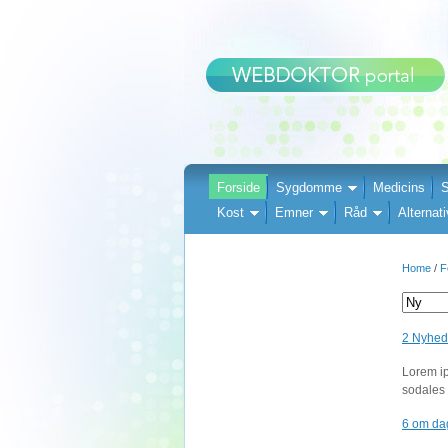
Forside
Sygdomme
Medicins
S
Kost
Emner
Råd
Alternati
Home
/
F
2 Nyheds
Lorem ip
sodales 
6 om da