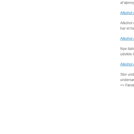
af øjen
Alkohol
Alkohol 
har et h
Alkohol ø
Nye ital
udvikle 
Alkohol 
Stor und
undersøg
<< Først