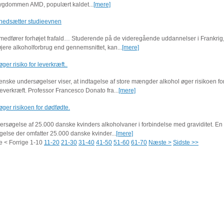
sygdommen AMD, populært kaldet...
[mere]
 nedsætter studieevnen
medfører forhøjet frafald… Studerende på de videregående uddannelser i Frankrig,
øjere alkoholforbrug end gennemsnittet, kan...
[mere]
ger risiko for leverkræft..
ienske undersøgelser viser, at indtagelse af store mængder alkohol øger risikoen for
leverkræft. Professor Francesco Donato fra...
[mere]
øger risikoen for dødfødte.
ersøgelse af 25.000 danske kvinders alkoholvaner i forbindelse med graviditet. En 
else der omfatter 25.000 danske kvinder...
[mere]
e
< Forrige
1-10
11-20
21-30
31-40
41-50
51-60
61-70
Næste >
Sidste >>