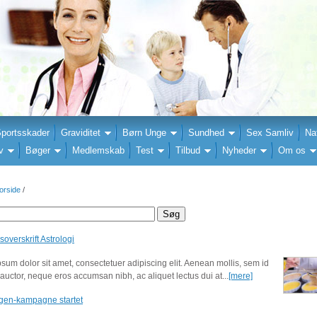
portsskader
Graviditet
Børn Unge
Sundhed
Sex Samliv
Na
v
Bøger
Medlemskab
Test
Tilbud
Nyheder
Om os
orside
/
overskrift Astrologi
sum dolor sit amet, consectetuer adipiscing elit. Aenean mollis, sem id
auctor, neque eros accumsan nibh, ac aliquet lectus dui at...
[mere]
gen-kampagne startet