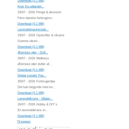
Download (0.1 MB)
Krav fra udlandet...
29/07 - 2026
Penge & økonomi
Flere danske forbrugere...
Download (0.1 MB)
Lavendelmarinerede...
29/07 - 2026
Opskrifter & råvarer
Grønne oliven...
Download (0.1 MB)
Æteriske olier - Duft...
29/07 - 2026
Wellness
Æteriske olier dufter af...
Download (0.1 MB)
Digital svindel: Pas...
26/07 - 2026
Forbrugertips
Det kan begynde med en...
Download (0.1 MB)
Lavendelkrans - Sådan...
26/07 - 2026
Hobby & DIY´s
En lavendelkrans er...
Download (0.1 MB)
Til toppen