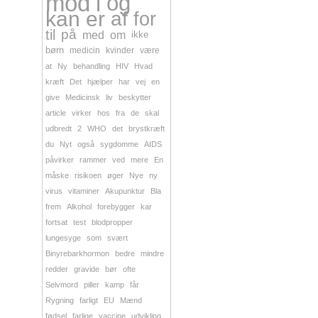
mod
i
og
kan
er
af
for
til
på
med
om
ikke
børn
medicin
kvinder
være
at
Ny
behandling
HIV
Hvad
kræft
Det
hjælper
har
vej
en
give
Medicinsk
liv
beskytter
article
virker
hos
fra
de
skal
udbredt
2
WHO
det
brystkræft
du
Nyt
også
sygdomme
AIDS
påvirker
rammer
ved
mere
En
måske
risikoen
øger
Nye
ny
virus
vitaminer
Akupunktur
Bla
frem
Alkohol
forebygger
kar
fortsat
test
blodpropper
lungesyge
som
svært
Binyrebarkhormon
bedre
mindre
redder
gravide
bør
ofte
Selvmord
piller
kamp
får
Rygning
farligt
EU
Mænd
fødsel
farlige
vaccine
udvikling