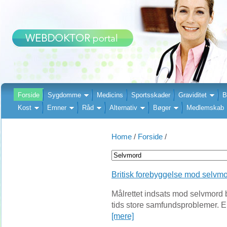
Forside
Sygdomme
Medicins
Sportsskader
Graviditet
B
Kost
Emner
Råd
Alternativ
Bøger
Medlemskab
Home
/
Forside
/
Britisk forebyggelse mod selvm
Målrettet indsats mod selvmord 
tids store samfundsproblemer. En
[mere]