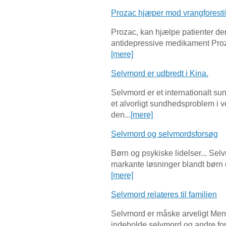
Prozac hjæper mod vrangforestil
Prozac, kan hjælpe patienter der 
antidepressive medikament Prozac
[mere]
Selvmord er udbredt i Kina.
Selvmord er et internationalt 
et alvorligt sundhedsproblem i 
den...
[mere]
Selvmord og selvmordsforsøg
Børn og psykiske lidelser... Sel
markante løsninger blandt børn o
[mere]
Selvmord relateres til familien
Selvmord er måske arveligt Menn
indeholde selvmord og andre form