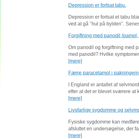
Depression er fortsat tabu.
Depression er fortsat et tabu bl
ved at gå "hul på bylden". Senes
Forgiftning med panodil (pamol,
Om panodil og forgiftning med pan
med panodil? Hvilke symptomer e
[mere]
Færre paracetamol i pakninger
I England er antallet af selvmord
efter at det er blevet sværere a
[mere]
Livsfarlige sygdomme og selvmo
Fysiske sygdomme kan medfører 
afsluttet en undersøgelse, der fa
[mere]