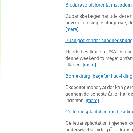
Blodprøve afslører tarmsygdom
Cubanske læger har udviklet en
udviklet en simple blodprøve, de
[mere]
Bush godkender sundhedsbudge
Øgede bevillinger i USA Den am
denne weekend to meget omfat
tillader...
[mere]
Børnekirurgi bagefter i udviklin
Eksperter mener, at der kan gøre
gennem de seneste årtier har gj
indenfor...
[mere]
Celletransplantation mod Parki
Celletransplantation i hjernen
undersøgelse tyder på, at trans