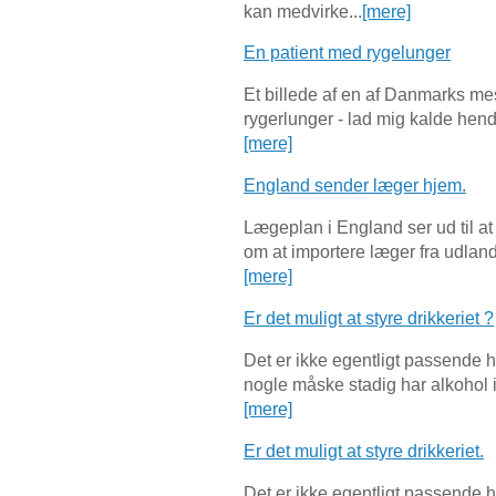
kan medvirke...
[mere]
En patient med rygelunger
Et billede af en af Danmarks m
rygerlunger - lad mig kalde hend
[mere]
England sender læger hjem.
Lægeplan i England ser ud til a
om at importere læger fra udland
[mere]
Er det muligt at styre drikkeriet ?
Det er ikke egentligt passende h
nogle måske stadig har alkohol i 
[mere]
Er det muligt at styre drikkeriet.
Det er ikke egentligt passende h