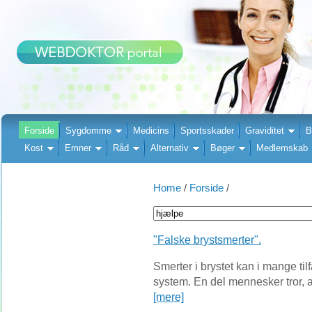
Forside
Sygdomme
Medicins
Sportsskader
Graviditet
B
Kost
Emner
Råd
Alternativ
Bøger
Medlemskab
Home
/
Forside
/
"Falske brystsmerter".
Smerter i brystet kan i mange ti
system. En del mennesker tror, at 
[mere]