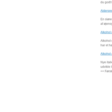
du godt 
Aldersre
En sløre
af øjen
Alkohol
Alkohol 
har et h
Alkohol ø
Nye ital
udvikle 
<< Først