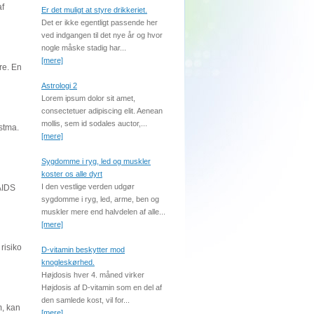
af
Er det muligt at styre drikkeriet.
Det er ikke egentligt passende her
ved indgangen til det nye år og hvor
nogle måske stadig har...
[mere]
re. En
Astrologi 2
Lorem ipsum dolor sit amet,
consectetuer adipiscing elit. Aenean
mollis, sem id sodales auctor,...
stma.
[mere]
Sygdomme i ryg, led og muskler
koster os alle dyrt
I den vestlige verden udgør
 AIDS
sygdomme i ryg, led, arme, ben og
muskler mere end halvdelen af alle...
[mere]
risiko
D-vitamin beskytter mod
knogleskørhed.
Højdosis hver 4. måned virker
Højdosis af D-vitamin som en del af
den samlede kost, vil for...
m, kan
[mere]