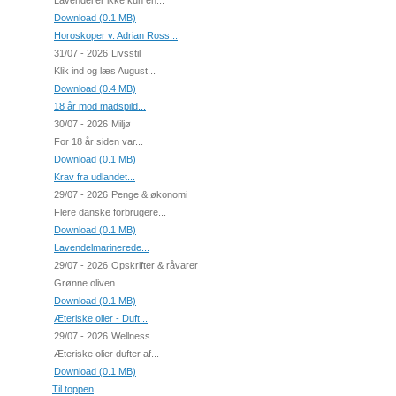
Lavendel er ikke kun en...
Download (0.1 MB)
Horoskoper v. Adrian Ross...
31/07 - 2026
Livsstil
Klik ind og læs August...
Download (0.4 MB)
18 år mod madspild...
30/07 - 2026
Miljø
For 18 år siden var...
Download (0.1 MB)
Krav fra udlandet...
29/07 - 2026
Penge & økonomi
Flere danske forbrugere...
Download (0.1 MB)
Lavendelmarinerede...
29/07 - 2026
Opskrifter & råvarer
Grønne oliven...
Download (0.1 MB)
Æteriske olier - Duft...
29/07 - 2026
Wellness
Æteriske olier dufter af...
Download (0.1 MB)
Til toppen