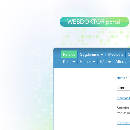
Forside
Sygdomme
Medicins
S
Kost
Emner
Råd
Alternati
Home
/
F
"Falske 
Smerter 
tror, at 
30 minu