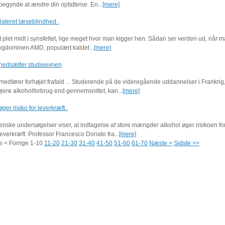
begynde at ændre din opfattelse. En...
[mere]
lateret læseblindhed .
t plet midt i synsfeltet, lige meget hvor man kigger hen. Sådan ser verden ud, når m
sygdommen AMD, populært kaldet...
[mere]
 nedsætter studieevnen
medfører forhøjet frafald… Studerende på de videregående uddannelser i Frankrig,
øjere alkoholforbrug end gennemsnittet, kan...
[mere]
ger risiko for leverkræft..
ienske undersøgelser viser, at indtagelse af store mængder alkohol øger risikoen for
leverkræft. Professor Francesco Donato fra...
[mere]
e
< Forrige
1-10
11-20
21-30
31-40
41-50
51-60
61-70
Næste >
Sidste >>