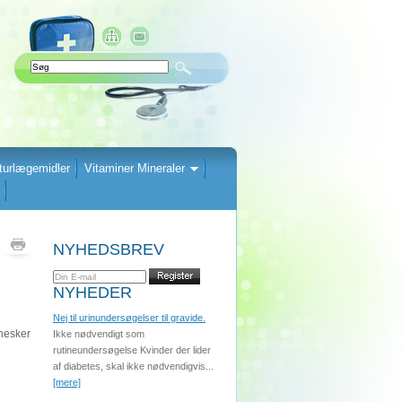
turlægemidler
Vitaminer Mineraler
NYHEDSBREV
NYHEDER
Nej til urinundersøgelser til gravide.
nnesker
Ikke nødvendigt som
rutineundersøgelse Kvinder der lider
af diabetes, skal ikke nødvendigvis...
[mere]