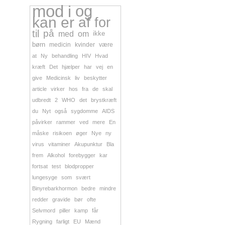
mod
i
og
kan
er
af
for
til
på
med
om
ikke
børn
medicin
kvinder
være
at
Ny
behandling
HIV
Hvad
kræft
Det
hjælper
har
vej
en
give
Medicinsk
liv
beskytter
article
virker
hos
fra
de
skal
udbredt
2
WHO
det
brystkræft
du
Nyt
også
sygdomme
AIDS
påvirker
rammer
ved
mere
En
måske
risikoen
øger
Nye
ny
virus
vitaminer
Akupunktur
Bla
frem
Alkohol
forebygger
kar
fortsat
test
blodpropper
lungesyge
som
svært
Binyrebarkhormon
bedre
mindre
redder
gravide
bør
ofte
Selvmord
piller
kamp
får
Rygning
farligt
EU
Mænd