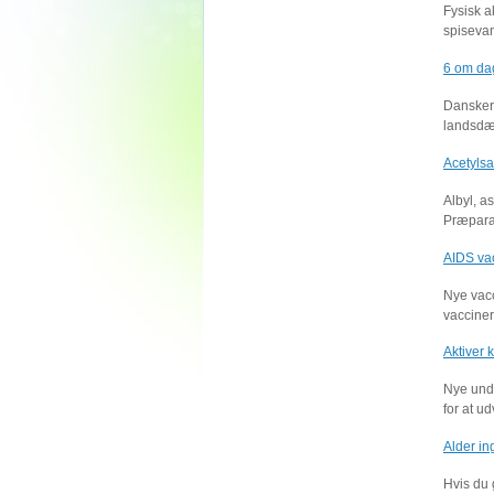
Fysisk a
spisevan
6 om da
Danskern
landsdæ
Acetylsa
Albyl, a
Præparat
AIDS vac
Nye vacc
vacciner
Aktiver 
Nye unde
for at u
Alder in
Hvis du 