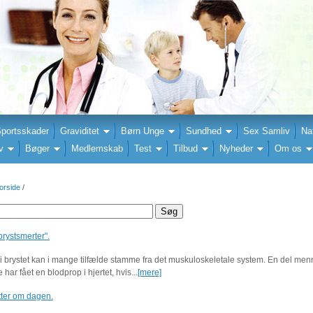
portsskader
Graviditet
Børn Unge
Sundhed
Sex Samliv
Na
v
Bøger
Medlemskab
Test
Tilbud
Nyheder
Om os
orside
/
brystsmerter".
i brystet kan i mange tilfælde stamme fra det muskuloskeletale system. En del me
de har fået en blodprop i hjertet, hvis...
[mere]
tter om dagen.