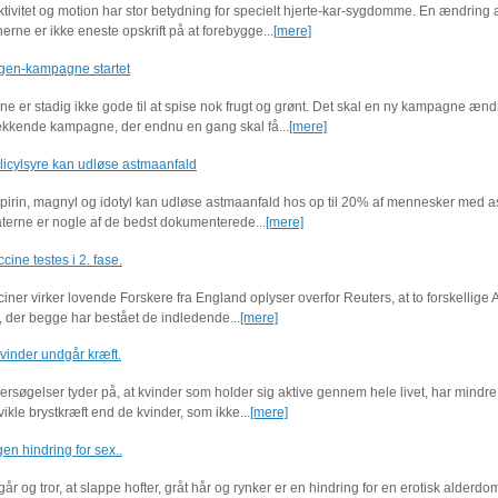
ktivitet og motion har stor betydning for specielt hjerte-kar-sygdomme. En ændring 
erne er ikke eneste opskrift på at forebygge...
[mere]
gen-kampagne startet
e er stadig ikke gode til at spise nok frugt og grønt. Det skal en ny kampagne ænd
kkende kampagne, der endnu en gang skal få...
[mere]
licylsyre kan udløse astmaanfald
spirin, magnyl og idotyl kan udløse astmaanfald hos op til 20% af mennesker med a
erne er nogle af de bedst dokumenterede...
[mere]
cine testes i 2. fase.
iner virker lovende Forskere fra England oplyser overfor Reuters, at to forskellige
, der begge har bestået de indledende...
[mere]
kvinder undgår kræft.
rsøgelser tyder på, at kvinder som holder sig aktive gennem hele livet, har mindre 
dvikle brystkræft end de kvinder, som ikke...
[mere]
gen hindring for sex..
går og tror, at slappe hofter, gråt hår og rynker er en hindring for en erotisk alderdo