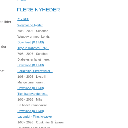
FLERE NYHEDER
KG RSS
an lider
Wegovy og hjertet
7/08 - 2026
Sundhed
Wegovy er mest kendt...
Download (0.1 MB)
 der
Type 2-diabetes - Ny...
7/08 - 2026
Sundhed
Diabetes er langt mere...
Download (0.1 MB)
Forskning: Skærmtid er...
 at
1/08 - 2026
Livsstil
Mange timer foran...
Download (0.1 MB)
Tjek badevandet før...
1/08 - 2026
Miljø
En badetur kan være...
Download (0.1 MB)
Lavendel - Fine, kreative...
1/08 - 2026
Opskrifter & råvarer