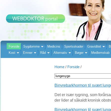
Forside
Sygdomme
Medicins
Sportsskader
Graviditet
B
Kost
Emner
Råd
Alternativ
Bøger
Medlemskab
Home
/
Forside
/
Binyrebarkhormon til svært lun
Det er især rygning, som forår
der lider af såkaldt kronisk obst
Binyrebarkhormon til svært lun