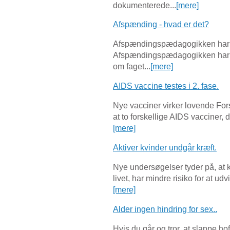
dokumenterede...
[mere]
Afspænding - hvad er det?
Afspændingspædagogikken har ek
Afspændingspædagogikken har ek
om faget...
[mere]
AIDS vaccine testes i 2. fase.
Nye vacciner virker lovende For
at to forskellige AIDS vacciner,
[mere]
Aktiver kvinder undgår kræft.
Nye undersøgelser tyder på, at 
livet, har mindre risiko for at ud
[mere]
Alder ingen hindring for sex..
Hvis du går og tror, at slappe hof