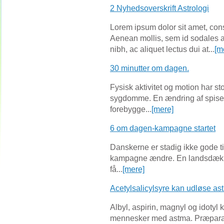
2 Nyhedsoverskrift Astrologi
Lorem ipsum dolor sit amet, cons
Aenean mollis, sem id sodales 
nibh, ac aliquet lectus dui at...
[m
30 minutter om dagen.
Fysisk aktivitet og motion har sto
sygdomme. En ændring af spiseva
forebygge...
[mere]
6 om dagen-kampagne startet
Danskerne er stadig ikke gode til
kampagne ændre. En landsdækk
få...
[mere]
Acetylsalicylsyre kan udløse as
Albyl, aspirin, magnyl og idotyl
mennesker med astma. Præparat