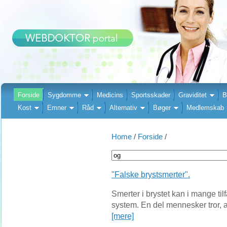
Forside
Sygdomme
Medicins
Sportsskader
Graviditet
B
Kost
Emner
Råd
Alternativ
Bøger
Medlemskab
Home
/
Forside
/
"Falske brystsmerter".
Smerter i brystet kan i mange ti
system. En del mennesker tror, at 
[mere]