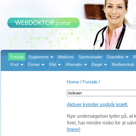
Forside
Sygdomme
Medicins
Sportsskader
Graviditet
B
Kost
Emner
Råd
Alternativ
Bøger
Medlemskab
Home
/
Forside
/
Aktiver kvinder undgår kræft.
Nye undersøgelser tyder på, at 
livet, har mindre risiko for at ud
[mere]