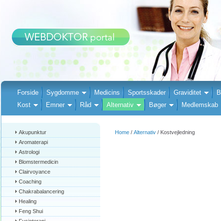
Forside
Sygdomme
Medicins
Sportsskader
Graviditet
B
Kost
Emner
Råd
Alternativ
Bøger
Medlemskab
Akupunktur
Home
/
Alternativ
/ Kostvejledning
Aromaterapi
Astrologi
Blomstermedicin
Clairvoyance
Coaching
Chakrabalancering
Healing
Feng Shui