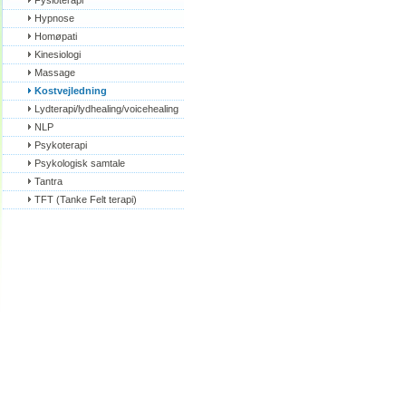
Fysioterapi
Hypnose
Homøpati
Kinesiologi
Massage
Kostvejledning
Lydterapi/lydhealing/voicehealing
NLP
Psykoterapi
Psykologisk samtale
Tantra
TFT (Tanke Felt terapi)