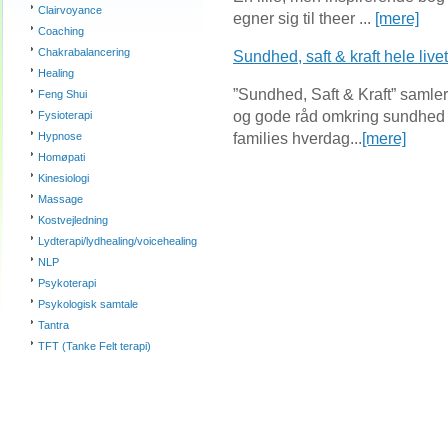
Clairvoyance
egner sig til theer ...
[mere]
Coaching
Chakrabalancering
Sundhed, saft & kraft hele livet
Healing
”Sundhed, Saft & Kraft” samler
Feng Shui
og gode råd omkring sundhed 
Fysioterapi
families hverdag...
[mere]
Hypnose
Homøpati
Kinesiologi
Massage
Kostvejledning
Lydterapi/lydhealing/voicehealing
NLP
Psykoterapi
Psykologisk samtale
Tantra
TFT (Tanke Felt terapi)