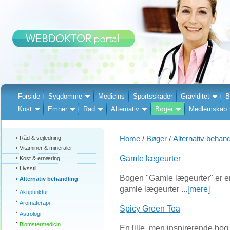
Forside
Sygdomme
Medicins
Sportsskader
Graviditet
B
Kost
Emner
Råd
Alternativ
Bøger
Medlemskab
Home
/
Bøger
/
Alternativ behand
Råd & vejledning
Vitaminer & mineraler
Gamle lægeurter
Kost & ernæring
Livsstil
Bogen "Gamle lægeurter" er en
Alternativ behandling
gamle lægeurter ...
[mere]
Akupunktur
Aromaterapi
Spicy Green Tea
Astrologi
Blomstermedicin
En lille, men inspirerende bo