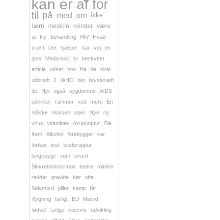
kan
er
af
for
til
på
med
om
ikke
børn
medicin
kvinder
være
at
Ny
behandling
HIV
Hvad
kræft
Det
hjælper
har
vej
en
give
Medicinsk
liv
beskytter
article
virker
hos
fra
de
skal
udbredt
2
WHO
det
brystkræft
du
Nyt
også
sygdomme
AIDS
påvirker
rammer
ved
mere
En
måske
risikoen
øger
Nye
ny
virus
vitaminer
Akupunktur
Bla
frem
Alkohol
forebygger
kar
fortsat
test
blodpropper
lungesyge
som
svært
Binyrebarkhormon
bedre
mindre
redder
gravide
bør
ofte
Selvmord
piller
kamp
får
Rygning
farligt
EU
Mænd
fødsel
farlige
vaccine
udvikling