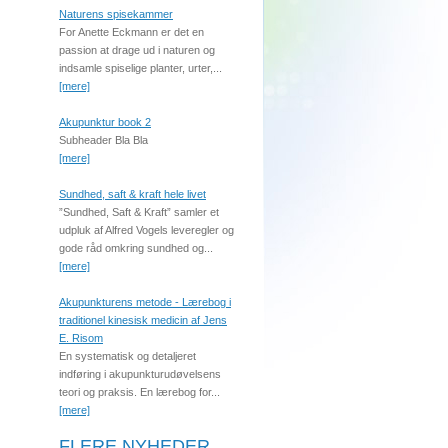
Naturens spisekammer
For Anette Eckmann er det en
passion at drage ud i naturen og
indsamle spiselige planter, urter,...
[mere]
Akupunktur book 2
Subheader Bla Bla
[mere]
Sundhed, saft & kraft hele livet
”Sundhed, Saft & Kraft” samler et
udpluk af Alfred Vogels leveregler og
gode råd omkring sundhed og...
[mere]
Akupunkturens metode - Lærebog i
traditionel kinesisk medicin af Jens
E. Risom
En systematisk og detaljeret
indføring i akupunkturudøvelsens
teori og praksis. En lærebog for...
[mere]
FLERE NYHEDER