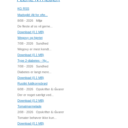
KG RSS
Madspild: Alt for ofte...
8/08 - 2026
Miljø
De fleste af os vil gerne...
Download (0.1 MB)
Wegovy og hjertet
7/08 - 2026
Sundhed
Wegovy er mest kendt...
Download (0.1 MB)
Type 2-diabetes - Ny...
7/08 - 2026
Sundhed
Diabetes er langt mere...
Download (0.1 MB)
Rustikt fuldkornsbrød
6/08 - 2026
Opskrifter & råvarer
Der er noget særligt ved...
Download (0.2 MB)
Tomatmarmelade
2/08 - 2026
Opskrifter & råvarer
Tomater behøver ikke kun...
Download (0.1 MB)