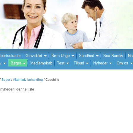
portsskader
Graviditet
Børn Unge
Sundhed
Sex Samliv
Na
v
Bøger
Medlemskab
Test
Tilbud
Nyheder
Om os
/
Bøger
/
Alternativ behandling
/ Coaching
nyheder i denne liste