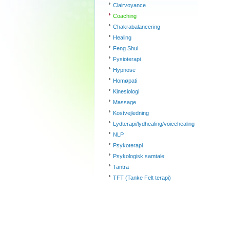
Clairvoyance
Coaching
Chakrabalancering
Healing
Feng Shui
Fysioterapi
Hypnose
Homøpati
Kinesiologi
Massage
Kostvejledning
Lydterapi/lydhealing/voicehealing
NLP
Psykoterapi
Psykologisk samtale
Tantra
TFT (Tanke Felt terapi)