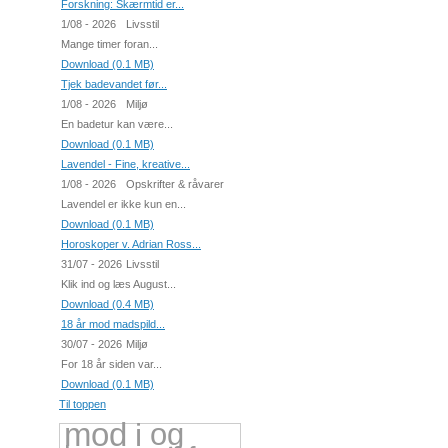
Forskning: Skærmtid er...
1/08 - 2026
Livsstil
Mange timer foran...
Download (0.1 MB)
Tjek badevandet før...
1/08 - 2026
Miljø
En badetur kan være...
Download (0.1 MB)
Lavendel - Fine, kreative...
1/08 - 2026
Opskrifter & råvarer
Lavendel er ikke kun en...
Download (0.1 MB)
Horoskoper v. Adrian Ross...
31/07 - 2026
Livsstil
Klik ind og læs August...
Download (0.4 MB)
18 år mod madspild...
30/07 - 2026
Miljø
For 18 år siden var...
Download (0.1 MB)
Til toppen
mod
i
og