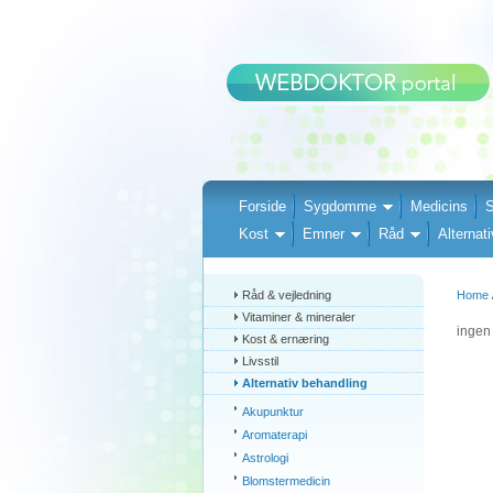
Forside
Sygdomme
Medicins
S
Kost
Emner
Råd
Alternati
Råd & vejledning
Home
Vitaminer & mineraler
ingen 
Kost & ernæring
Livsstil
Alternativ behandling
Akupunktur
Aromaterapi
Astrologi
Blomstermedicin