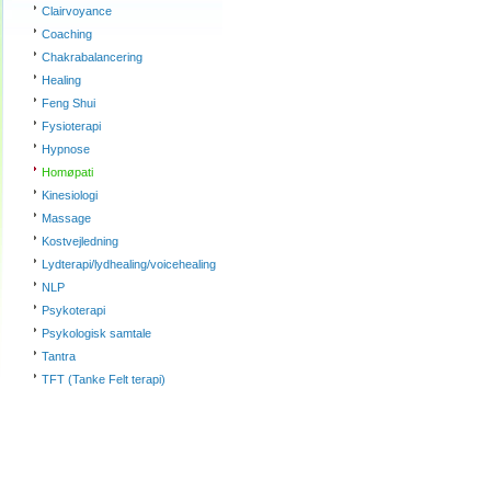
Clairvoyance
Coaching
Chakrabalancering
Healing
Feng Shui
Fysioterapi
Hypnose
Homøpati
Kinesiologi
Massage
Kostvejledning
Lydterapi/lydhealing/voicehealing
NLP
Psykoterapi
Psykologisk samtale
Tantra
TFT (Tanke Felt terapi)