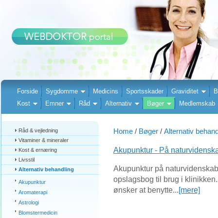
Forside
Sygdomme
Medicins
Sportsskader
Graviditet
B
Kost
Emner
Råd
Alternativ
Bøger
Medlemskab
Home
/
Bøger
/
Alternativ behand
Råd & vejledning
Vitaminer & mineraler
Akupunktur - På naturvidenska
Kost & ernæring
Livsstil
Akupunktur på naturvidenskabe
Alternativ behandling
opslagsbog til brug i klinikken
Akupunktur
ønsker at benytte...
[mere]
Aromaterapi
Astrologi
Blomstermedicin