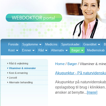
Forside
Sygdomme
Medicins
Sportsskader
Graviditet
B
Kost
Emner
Råd
Alternativ
Bøger
Medlemskab
Home
/
Bøger
/ Vitaminer & mine
Råd & vejledning
Vitaminer & mineraler
Akupunktur - På naturvidenska
Kost & ernæring
Livsstil
Akupunktur på naturvidenskabe
Alternativ behandling
opslagsbog til brug i klinikken
ønsker at benytte...
[mere]