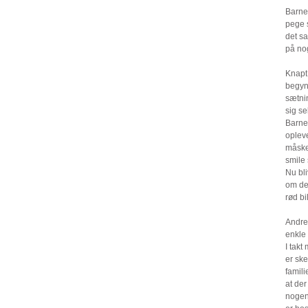
Barne
pege 
det s
på nog
Knapt
begynd
sætni
sig se
Barne
oplev
måske
smile
Nu bli
om det
rød bi
Andre 
enkl
I takt
er ske
famili
at der
nogenl