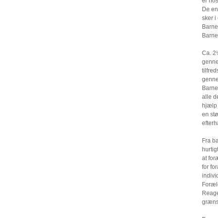
er hos
De enk
sker 
Barne
Barnet
Ca. 2½
gennem
tilfre
genne
Barnet
alle d
hjælp 
en stø
efter
Fra ba
hurtig
at for
for fo
indivi
Foræld
Reager
grænse