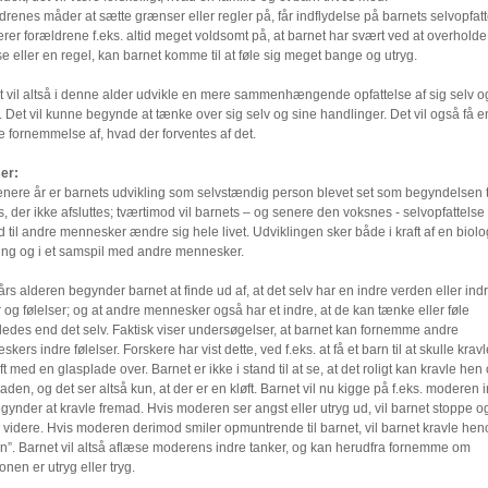
renes måder at sætte grænser eller regler på, får indflydelse på barnets selvopfatt
er forældrene f.eks. altid meget voldsomt på, at barnet har svært ved at overholde
 eller en regel, kan barnet komme til at føle sig meget bange og utryg.
t vil altså i denne alder udvikle en mere sammenhængende opfattelse af sig selv o
 Det vil kunne begynde at tænke over sig selv og sine handlinger. Det vil også få e
e fornemmelse af, hvad der forventes af det.
ser:
enere år er barnets udvikling som selvstændig person blevet set som begyndelsen t
, der ikke afsluttes; tværtimod vil barnets – og senere den voksnes - selvopfattelse
d til andre mennesker ændre sig hele livet. Udviklingen sker både i kraft af en biolo
ng og i et samspil med andre mennesker.
års alderen begynder barnet at finde ud af, at det selv har en indre verden eller ind
 og følelser; og at andre mennesker også har et indre, at de kan tænke eller føle
ledes end det selv. Faktisk viser undersøgelser, at barnet kan fornemme andre
kers indre følelser. Forskere har vist dette, ved f.eks. at få et barn til at skulle krav
ft med en glasplade over. Barnet er ikke i stand til at se, at det roligt kan kravle hen
aden, og det ser altså kun, at der er en kløft. Barnet vil nu kigge på f.eks. moderen 
gynder at kravle fremad. Hvis moderen ser angst eller utryg ud, vil barnet stoppe o
 videre. Hvis moderen derimod smiler opmuntrende til barnet, vil barnet kravle hen
en”. Barnet vil altså aflæse moderens indre tanker, og kan herudfra fornemme om
ionen er utryg eller tryg.