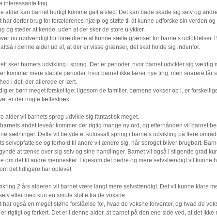
 interessante ting.
e alder kan barnet hurtigt komme galt afsted. Det kan både skade sig selv og andre
 har derfor brug for forældrenes hjælp og støtte til at kunne udforske sin verden og
ng og steder at kende, uden at der sker de store ulykker.
iver nu nødvendigt for forældrene at kunne sætte grænser for barnets udfoldelser. 
 altså i denne alder ud af, at der er visse grænser, det skal holde sig indenfor.
lt sker barnets udvikling i spring. Der er perioder, hvor barnet udvikler sig vældig
er kommer mere stabile perioder, hvor barnet ikke lærer nye ting, men snarere får s
hed i det, der allerede er lært.
ig er børn meget forskellige; ligesom de familier, børnene vokser op i, er forskellig
vel er der nogle fællestræk.
e alder vil barnets sprog udvikle sig fantastisk meget.
i barnets andet leveår kommer der rigtig mange ny ord, og efterhånden vil barnet b
ne sætninger. Dette vil betyde et kolossalt spring i barnets udvikling på flere områd
s selvopfattelse og forhold til andre vil ændre sig, når sproget bliver brugbart. Barne
ynde at tænke over sig selv og sine handlinger. Barnet vil også i stigende grad k
lle om det til andre mennesker. Ligesom det bedre og mere selvstændigt vil kunne 
som det tidligere har oplevet.
kring 2 års alderen vil barnet være langt mere selvstændigt. Det vil kunne klare m
elv eller med kun en smule støtte fra de voksne.
 har også en meget større forståelse for, hvad de voksne forventer, og hvad de vo
er rigtigt og forkert. Det er i denne alder, at barnet på den ene side ved, at det ikke