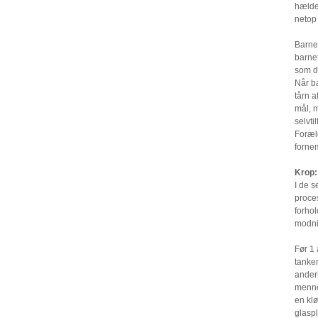
hælde 
netop 
Barnet
barnet
som de
Når ba
tårn a
mål, m
selvti
Foræld
fornem
Krop:
I de s
proces
forhol
modni
Før 1 
tanker
ander
mennes
en klø
glaspl