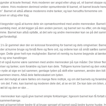
gynder at kravle fremad. Hvis moderen ser angst eller utryg ud, vil barnet stoppe o
 videre. Hvis moderen derimod smiler opmuntrende til barnet, vil barnet kravle hen
en”. Barnet vil altså aflæse moderens indre tanker, og kan herudfra fornemme om
ionen er utryg eller tryg.
t begynder også at kunne dele sin opmærksomhed med andre mennesker. Barnet 
samtidig med, at det kigger på den anden person; og barnet ser nu efter, om de kig
amme. Barnet kan altså opfatte, at det selv og andre mennesker kan se på det samm
et forskelligt.
 1½ år gammel sker der en kolossal forandring for barnet og dets omgivelser. Barne
er at kunne bruge og forstå flere og flere ord, og ordene kan så småt sættes samm
nger. Dette giver helt nye muligheder. Barnet vil nemlig nu kunne begynde at tænke
lv og sine handlinger.
t vil også kunne være sammen med andre mennesker på nye måder. Der bliver fle
elser og tanker, som forældre og barn kan dele. Tidligere kunne barnet og den vok
 nyde at sige en lyd sammen; gentage lyden på skift eller sammen, ændre den lidt
 sammen imens. Altså dele fællesskabet om lyden.
ver det muligt at være fælles om mange flere indtryk, og om det barnets og forældr
 om det. F.eks. kan barnet og moderen dele det, at se en bil. De kan tale om bilen, a
rød bil og den er stor…
mennesker kan også give barnet simple forklaringer; ligesom barnet kan få fortalt
e sammenhænge.
 med at barnet bliver bedre til at bruge sproget vil barnet også bedre kunne huske, 