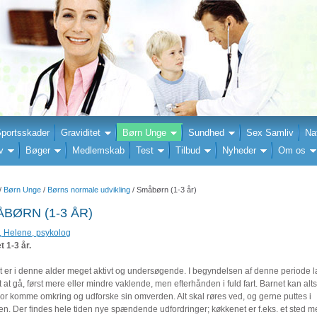
portsskader
Graviditet
Børn Unge
Sundhed
Sex Samliv
Na
v
Bøger
Medlemskab
Test
Tilbud
Nyheder
Om os
/
Børn Unge
/
Børns normale udvikling
/ Småbørn (1-3 år)
BØRN (1-3 ÅR)
, Helene, psykolog
 1-3 år.
t er i denne alder meget aktivt og undersøgende. I begyndelsen af denne periode 
 at gå, først mere eller mindre vaklende, men efterhånden i fuld fart. Barnet kan alt
vor komme omkring og udforske sin omverden. Alt skal røres ved, og gerne puttes i
n. Der findes hele tiden nye spændende udfordringer; køkkenet er f.eks. et sted m