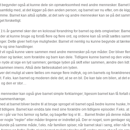
t begynder også at kunne dele sin opmærksomhed med andre mennesker. Barnet 
samtidig med, at det kigger på den anden person; og barnet ser nu efter, om de kig
amme. Barnet kan altså opfatte, at det selv og andre mennesker kan se på det samm
et forskelligt.
 1½ år gammel sker der en kolossal forandring for barnet og dets omgivelser. Barne
er at kunne bruge og forstå flere og flere ord, og ordene kan så småt sættes samm
nger. Dette giver helt nye muligheder. Barnet vil nemlig nu kunne begynde at tænke
lv og sine handlinger.
t vil også kunne være sammen med andre mennesker på nye måder. Der bliver fle
elser og tanker, som forældre og barn kan dele. Tidligere kunne barnet og den vok
 nyde at sige en lyd sammen; gentage lyden på skift eller sammen, ændre den lidt
 sammen imens. Altså dele fællesskabet om lyden.
ver det muligt at være fælles om mange flere indtryk, og om barnets og forældrenes
. F.eks. kan barnet og moderen dele det, at se en bil. De kan tale om bilen, at det e
l og den er stor…
mennesker kan også give barnet simple forklaringer; ligesom barnet kan få fortalt
e sammenhænge.
 med at barnet bliver bedre til at bruge sproget vil barnet også bedre kunne huske, 
t tidligere. Barnet kan endda tale med sine forældre om tidligere episoder. F.eks. at
en i går var hos farmor og farfar, og bagefter tog vi til… Barnet finder på denne måd
 er nogle ”regler” eller måder tingene er indrettet på. Der er noget, som gentager si
unde på samme måde, f.eks. når familien spiser, når barnet skal i seng, eller når f