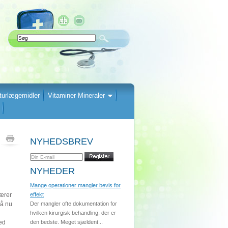
turlægemidler
Vitaminer Mineraler
NYHEDSBREV
NYHEDER
Mange operationer mangler bevis for
lærer
effekt
så nu
Der mangler ofte dokumentation for
hvilken kirurgisk behandling, der er
ed
den bedste. Meget sjældent...