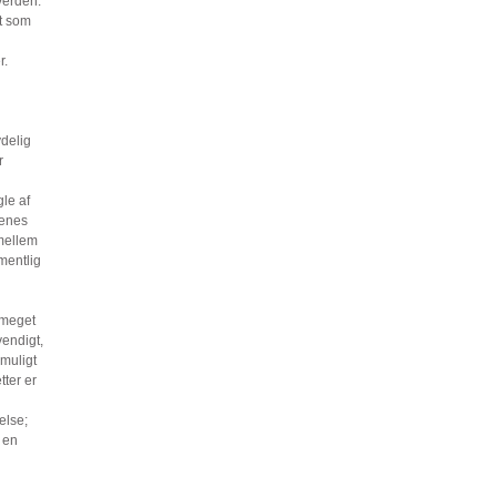
verden.
et som
r.
ydelig
r
gle af
renes
imellem
rmentlig
 meget
vendigt,
 muligt
tter er
else;
 en