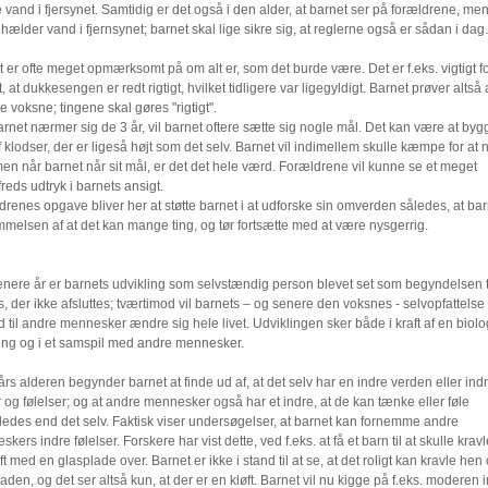
vand i fjersynet. Samtidig er det også i den alder, at barnet ser på forældrene, me
hælder vand i fjernsynet; barnet skal lige sikre sig, at reglerne også er sådan i dag.
 er ofte meget opmærksomt på om alt er, som det burde være. Det er f.eks. vigtigt f
, at dukkesengen er redt rigtigt, hvilket tidligere var ligegyldigt. Barnet prøver altså 
 voksne; tingene skal gøres "rigtigt".
rnet nærmer sig de 3 år, vil barnet oftere sætte sig nogle mål. Det kan være at byg
f klodser, der er ligeså højt som det selv. Barnet vil indimellem skulle kæmpe for at n
en når barnet når sit mål, er det det hele værd. Forældrene vil kunne se et meget
lfreds udtryk i barnets ansigt.
renes opgave bliver her at støtte barnet i at udforske sin omverden således, at bar
melsen af at det kan mange ting, og tør fortsætte med at være nysgerrig.
enere år er barnets udvikling som selvstændig person blevet set som begyndelsen t
, der ikke afsluttes; tværtimod vil barnets – og senere den voksnes - selvopfattelse
d til andre mennesker ændre sig hele livet. Udviklingen sker både i kraft af en biolo
ng og i et samspil med andre mennesker.
års alderen begynder barnet at finde ud af, at det selv har en indre verden eller ind
 og følelser; og at andre mennesker også har et indre, at de kan tænke eller føle
ledes end det selv. Faktisk viser undersøgelser, at barnet kan fornemme andre
kers indre følelser. Forskere har vist dette, ved f.eks. at få et barn til at skulle krav
ft med en glasplade over. Barnet er ikke i stand til at se, at det roligt kan kravle hen
aden, og det ser altså kun, at der er en kløft. Barnet vil nu kigge på f.eks. moderen 