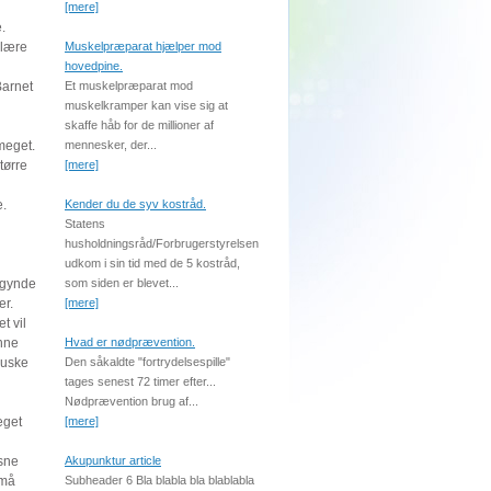
[mere]
.
 lære
Muskelpræparat hjælper mod
hovedpine.
Barnet
Et muskelpræparat mod
muskelkramper kan vise sig at
skaffe håb for de millioner af
 meget.
mennesker, der...
tørre
[mere]
e.
Kender du de syv kostråd.
Statens
husholdningsråd/Forbrugerstyrelsen
udkom i sin tid med de 5 kostråd,
egynde
som siden er blevet...
er.
[mere]
t vil
unne
Hvad er nødprævention.
huske
Den såkaldte "fortrydelsespille"
tages senest 72 timer efter...
Nødprævention brug af...
eget
[mere]
ksne
Akupunktur article
 må
Subheader 6 Bla blabla bla blablabla