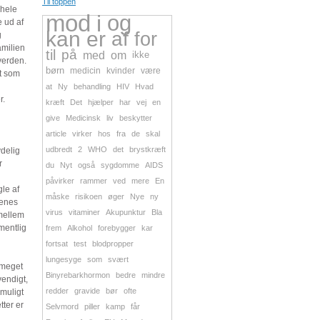
Til toppen
 hele
mod
i
og
e ud af
kan
er
af
for
g
amilien
til
på
med
om
ikke
verden.
børn
medicin
kvinder
være
et som
at
Ny
behandling
HIV
Hvad
r.
kræft
Det
hjælper
har
vej
en
give
Medicinsk
liv
beskytter
article
virker
hos
fra
de
skal
udbredt
2
WHO
det
brystkræft
ydelig
r
du
Nyt
også
sygdomme
AIDS
påvirker
rammer
ved
mere
En
gle af
måske
risikoen
øger
Nye
ny
renes
virus
vitaminer
Akupunktur
Bla
imellem
rmentlig
frem
Alkohol
forebygger
kar
fortsat
test
blodpropper
lungesyge
som
svært
 meget
Binyrebarkhormon
bedre
mindre
vendigt,
redder
gravide
bør
ofte
 muligt
tter er
Selvmord
piller
kamp
får