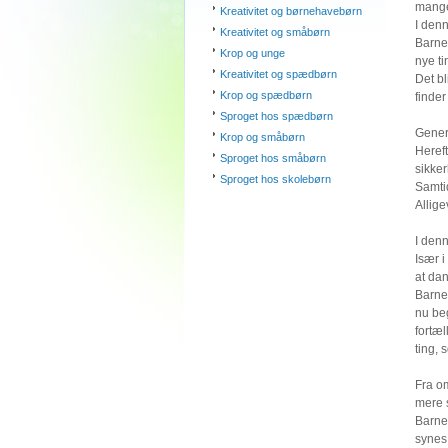
mange
Kreativitet og børnehavebørn
I denn
Kreativitet og småbørn
Barnet
Krop og unge
nye ti
Kreativitet og spædbørn
Det bl
Krop og spædbørn
finder
Sproget hos spædbørn
Genere
Krop og småbørn
Hereft
Sproget hos småbørn
sikker
Sproget hos skolebørn
Samtid
Allige
I denn
Især 
at dan
Barnet
nu beg
fortæ
ting, 
Fra om
mere s
Barnet
synes 