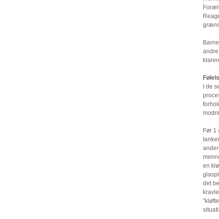
Foræld
Reager
grænse
Barne
andre.
klarer
Følel
I de s
proces
forhol
modni
Før 1 
tanker
ander
mennes
en klø
glaspl
det be
kravle
”kløft
situat