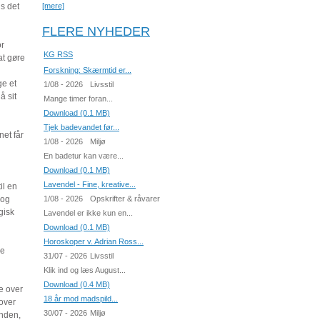
ns det
[mere]
FLERE NYHEDER
or
KG RSS
at gøre
Forskning: Skærmtid er...
ge et
1/08 - 2026
Livsstil
å sit
Mange timer foran...
Download (0.1 MB)
Tjek badevandet før...
net får
1/08 - 2026
Miljø
En badetur kan være...
Download (0.1 MB)
Lavendel - Fine, kreative...
il en
 og
1/08 - 2026
Opskrifter & råvarer
gisk
Lavendel er ikke kun en...
Download (0.1 MB)
Horoskoper v. Adrian Ross...
re
31/07 - 2026
Livsstil
Klik ind og læs August...
Download (0.4 MB)
le over
18 år mod madspild...
 over
30/07 - 2026
Miljø
inden,