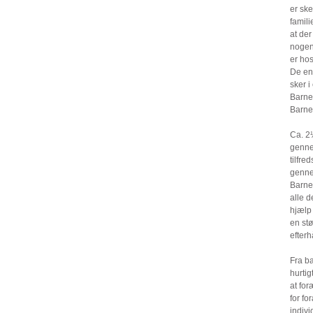
er ske
famili
at der
nogenl
er hos
De enk
sker 
Barne
Barnet
Ca. 2½
gennem
tilfre
genne
Barnet
alle d
hjælp 
en stø
efter
Fra ba
hurtig
at for
for fo
indivi