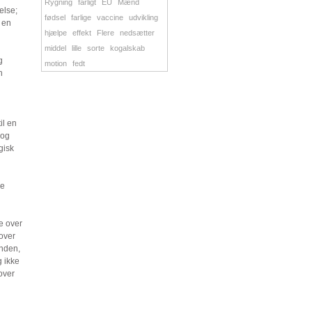
Rygning
farligt
EU
Mænd
else;
fødsel
farlige
vaccine
udvikling
 en
hjælpe
effekt
Flere
nedsætter
middel
lille
sorte
kogalskab
g
motion
fedt
n
il en
 og
gisk
re
le over
 over
inden,
g ikke
over