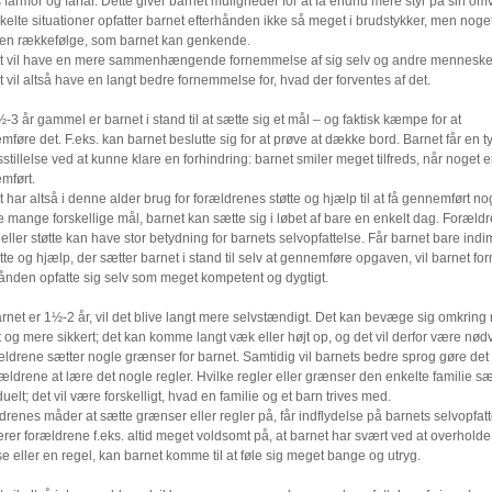
 farmor og farfar. Dette giver barnet muligheder for at få endnu mere styr på sin om
elte situationer opfatter barnet efterhånden ikke så meget i brudstykker, men nog
i en rækkefølge, som barnet kan genkende.
t vil have en mere sammenhængende fornemmelse af sig selv og andre menneske
 vil altså have en langt bedre fornemmelse for, hvad der forventes af det.
-3 år gammel er barnet i stand til at sætte sig et mål – og faktisk kæmpe for at
føre det. F.eks. kan barnet beslutte sig for at prøve at dække bord. Barnet får en t
dsstillelse ved at kunne klare en forhindring: barnet smiler meget tilfreds, når noget e
mført.
 har altså i denne alder brug for forældrenes støtte og hjælp til at få gennemført no
e mange forskellige mål, barnet kan sætte sig i løbet af bare en enkelt dag. Foræld
eller støtte kan have stor betydning for barnets selvopfattelse. Får barnet bare ind
tte og hjælp, der sætter barnet i stand til selv at gennemføre opgaven, vil barnet fo
hånden opfatte sig selv som meget kompetent og dygtigt.
rnet er 1½-2 år, vil det blive langt mere selvstændigt. Det kan bevæge sig omkring
t og mere sikkert; det kan komme langt væk eller højt op, og det vil derfor være nød
ældrene sætter nogle grænser for barnet. Samtidig vil barnets bedre sprog gøre det
rældrene at lære det nogle regler. Hvilke regler eller grænser den enkelte familie sæ
duelt; det vil være forskelligt, hvad en familie og et barn trives med.
renes måder at sætte grænser eller regler på, får indflydelse på barnets selvopfatt
er forældrene f.eks. altid meget voldsomt på, at barnet har svært ved at overholde
 eller en regel, kan barnet komme til at føle sig meget bange og utryg.