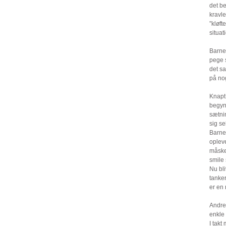
det be
kravle
”kløft
situat
Barne
pege 
det s
på nog
Knapt
begynd
sætni
sig se
Barne
oplev
måske
smile
Nu bli
tanker
er en 
Andre 
enkl
I takt