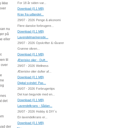
g ikke
For 18 år siden var...
over
Download (0.1 MB)
Krav fra udlandet...
29/07 - 2026
Penge & økonomi
Flere danske forbrugere...
kan nu
Download (0.1 MB)
ger på
Lavendelmarinerede...
e eller
29/07 - 2026
Opskrifter & råvarer
Grønne oliven...
t
Download (0.1 MB)
en til
Æteriske olier - Duft...
 over
29/07 - 2026
Wellness
Æteriske olier dufter af...
re
Download (0.1 MB)
sne
Digital svindel: Pas...
 og
26/07 - 2026
Forbrugertips
Det kan begynde med en...
enes
Download (0.1 MB)
t det
Lavendelkrans - Sådan...
26/07 - 2026
Hobby & DIY´s
 om
En lavendelkrans er...
Download (0.1 MB)
hvad der