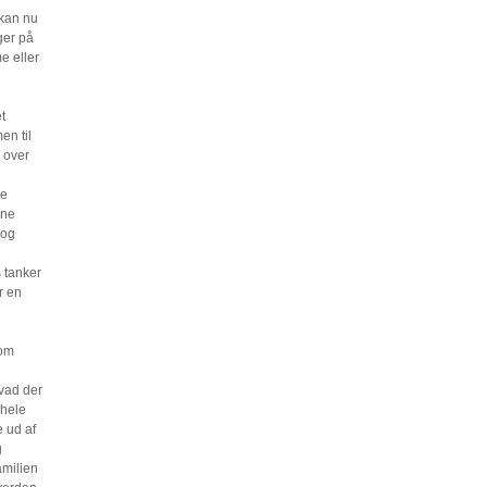
kan nu
ger på
e eller
t
en til
 over
re
sne
 og
 tanker
r en
 om
hvad der
 hele
e ud af
g
amilien