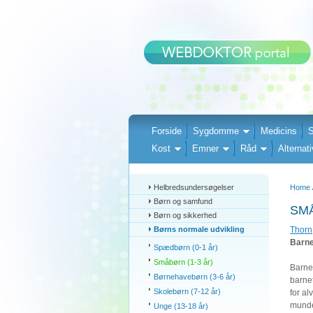
Forside
Sygdomme
Medicins
S
Kost
Emner
Råd
Alternati
Helbredsundersøgelser
Home
Børn og samfund
SMÅ
Børn og sikkerhed
Børns normale udvikling
Thorn
Barnet
Spædbørn (0-1 år)
Småbørn (1-3 år)
Barne
Børnehavebørn (3-6 år)
barnet
Skolebørn (7-12 år)
for al
munde
Unge (13-18 år)