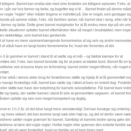
t tidligere. Barnet kan endda tale med sine forældre om tidligere episoder. F.eks. at
en i går var hos farmor og farfar, og bagefter tog vi til… Barnet finder på denne måd
 er nogle ”regler” eller måder tingene er indrettet på. Der er noget, som gentager si
unde på samme måde, f.eks. når familien spiser, når barnet skal i seng, eller når f
 farmor og farfar. Dette giver barnet muligheder for at få endnu mere styr på sin om
elte situationer opfatter barnet efterhånden ikke så meget i brudstykker, men nog
i en rækkefølge, som barnet kan genkende.
t vil have en mere sammenhængende fornemmelse af sig selv og andre menneske
 vil altså have en langt bedre fornemmelse for, hvad der forventes af det.
-3 år gammel er barnet i stand til at sætte sig et mål – og faktisk kæmpe for at
føre det. F.eks. kan barnet beslutte sig for at prøve at dække bord. Barnet får en t
dsstillelse ved at kunne klare en forhindring: barnet smiler meget tilfreds, når noget e
mført.
 har altså i denne alder brug for forældrenes støtte og hjælp til at få gennemført no
e mange forskellige mål, barnet kan sætte sig i løbet af bare en enkelt dag. Foræld
eller støtte kan have stor betydning for barnets selvopfattelse. Får barnet bare ind
tte og hjælp, der sætter barnet i stand til selv at gennemføre opgaven, vil barnet fo
hånden opfatte sig selv som meget kompetent og dygtig.
rnet er 1½-2 år, vil det blive langt mere selvstændigt. Det kan bevæge sig omkring
t og mere sikkert; det kan komme langt væk eller højt op, og det vil derfor være nød
ældrene sætter nogle grænser for barnet. Samtidig vil barnets bedre sprog gøre det
rældrene at lære det nogle regler. Hvilke regler eller grænser den enkelte familie sæ
duelt; det vil være forskelligt, hvad en familie og et barn trives med.