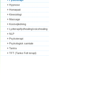
Fysioterapi
Hypnose
Homøpati
Kinesiologi
Massage
Kostvejledning
Lydterapi/lydhealing/voicehealing
NLP
Psykoterapi
Psykologisk samtale
Tantra
TFT (Tanke Felt terapi)