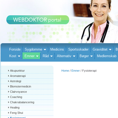
Forside
Sygdomme
Medicins
Sportsskader
Graviditet
B
Kost
Emner
Råd
Alternativ
Bøger
Medlemskab
Akupunktur
Home
/
Emner
/ Fysioterapi
Aromaterapi
Astrologi
Blomstermedicin
Clairvoyance
Coaching
Chakrabalancering
Healing
Feng Shui