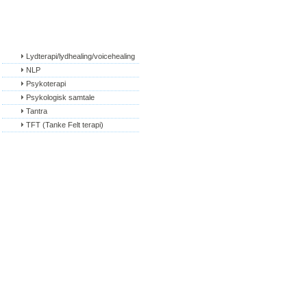
Lydterapi/lydhealing/voicehealing
NLP
Psykoterapi
Psykologisk samtale
Tantra
TFT (Tanke Felt terapi)