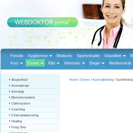
Forside
Sygdomme
Medicins
Sportsskader
Graviditet
B
Kost
Emner
Råd
Alternativ
Bøger
Medlemskab
Akupunktur
Home
/
Emner
/
Kostvejledning
/ Sundhedsty
Aromaterapi
Astrologi
Blomstermedicin
Clairvoyance
Coaching
Chakrabalancering
Healing
Feng Shui