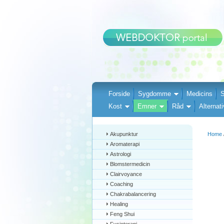
Forside
Sygdomme
Medicins
S
Kost
Emner
Råd
Alternati
Akupunktur
Home
Aromaterapi
Astrologi
Blomstermedicin
Clairvoyance
Coaching
Chakrabalancering
Healing
Feng Shui