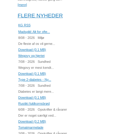
[mere]
FLERE NYHEDER
KG RSS
Madspild: Alt for ofte...
8/08 - 2026
Miljø
De fleste af os vil gerne...
Download (0.1 MB)
Wegovy og hjertet
7/08 - 2026
Sundhed
Wegovy er mest kendt...
Download (0.1 MB)
Type 2-diabetes - Ny...
7/08 - 2026
Sundhed
Diabetes er langt mere...
Download (0.1 MB)
Rustikt fuldkornsbrød
6/08 - 2026
Opskrifter & råvarer
Der er noget særligt ved...
Download (0.2 MB)
Tomatmarmelade
2/08 - 2026
Opskrifter & råvarer