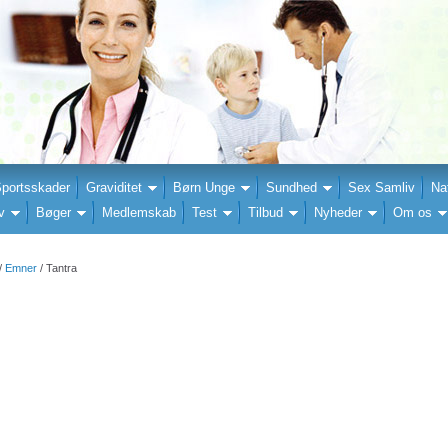
portsskader
Graviditet
Børn Unge
Sundhed
Sex Samliv
Na
v
Bøger
Medlemskab
Test
Tilbud
Nyheder
Om os
/
Emner
/ Tantra