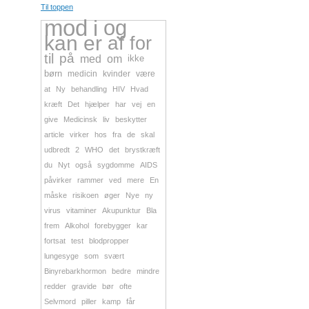
Til toppen
mod
i
og
kan
er
af
for
til
på
med
om
ikke
børn
medicin
kvinder
være
at
Ny
behandling
HIV
Hvad
kræft
Det
hjælper
har
vej
en
give
Medicinsk
liv
beskytter
article
virker
hos
fra
de
skal
udbredt
2
WHO
det
brystkræft
du
Nyt
også
sygdomme
AIDS
påvirker
rammer
ved
mere
En
måske
risikoen
øger
Nye
ny
virus
vitaminer
Akupunktur
Bla
frem
Alkohol
forebygger
kar
fortsat
test
blodpropper
lungesyge
som
svært
Binyrebarkhormon
bedre
mindre
redder
gravide
bør
ofte
Selvmord
piller
kamp
får