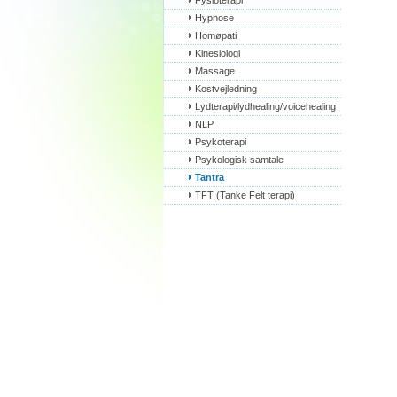
Fysioterapi
Hypnose
Homøpati
Kinesiologi
Massage
Kostvejledning
Lydterapi/lydhealing/voicehealing
NLP
Psykoterapi
Psykologisk samtale
Tantra
TFT (Tanke Felt terapi)