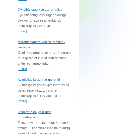
Cykelhåndtag kan være farlige.
Cykelhåndtag forårsager alvorlige
ulykker En større amerikansk
undersøgelse viser, at...
[mere]
Marathonløbere kan dø af vand i
lungerne
Vand i lungerne og overtryk i hjernen
er følgerne af kun at indtage vand
under et maratonløb. ...
[mere]
Kvindelige læger har mere tid.
Kvindelige læger bruger mere tid på
deres patienter... En større
undersøgelse i USA bekræfter,...
[mere]
Tomater beskytter mod
prostatakræft
Tomatsovs er måske sundere end
antaget... Lad være med have dårlig
samvittighed, næste gang du...