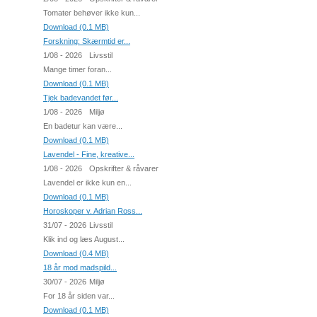
Tomater behøver ikke kun...
Download (0.1 MB)
Forskning: Skærmtid er...
1/08 - 2026
Livsstil
Mange timer foran...
Download (0.1 MB)
Tjek badevandet før...
1/08 - 2026
Miljø
En badetur kan være...
Download (0.1 MB)
Lavendel - Fine, kreative...
1/08 - 2026
Opskrifter & råvarer
Lavendel er ikke kun en...
Download (0.1 MB)
Horoskoper v. Adrian Ross...
31/07 - 2026
Livsstil
Klik ind og læs August...
Download (0.4 MB)
18 år mod madspild...
30/07 - 2026
Miljø
For 18 år siden var...
Download (0.1 MB)