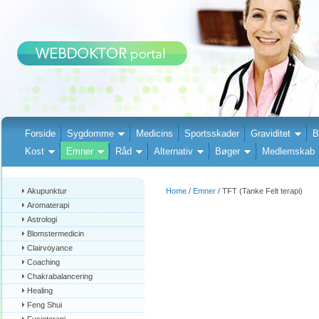
Forside
Sygdomme
Medicins
Sportsskader
Graviditet
B
Kost
Emner
Råd
Alternativ
Bøger
Medlemskab
Akupunktur
Home
/
Emner
/ TFT (Tanke Felt terapi)
Aromaterapi
Astrologi
Blomstermedicin
Clairvoyance
Coaching
Chakrabalancering
Healing
Feng Shui