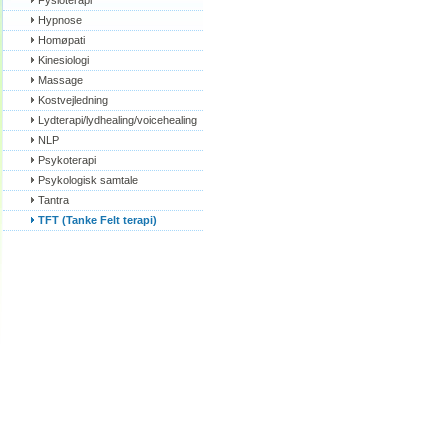
Fysioterapi
Hypnose
Homøpati
Kinesiologi
Massage
Kostvejledning
Lydterapi/lydhealing/voicehealing
NLP
Psykoterapi
Psykologisk samtale
Tantra
TFT (Tanke Felt terapi)