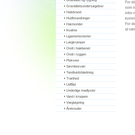
Graviditet og rygning
For de
Graviditetsundersøgelser
som ne
Halsbrand
infor-
Hudforandringer
kommet
For de
Hæmorider
at væ
Kvalme
Ligamentsmerter
Lægkramper
Ondt i halebenet
Ondt i ryggen
Plukveer
Søvnbesvær
Tandkødsblødning
Træthed
Udflåd
Underlige madlyster
Vand i kroppen
Vægtøgning
Åreknuder