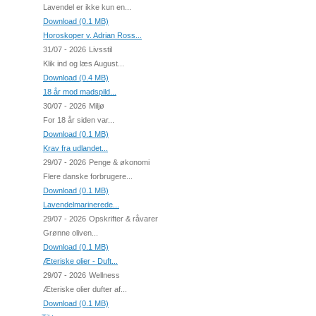
Lavendel er ikke kun en...
Download (0.1 MB)
Horoskoper v. Adrian Ross...
31/07 - 2026
Livsstil
Klik ind og læs August...
Download (0.4 MB)
18 år mod madspild...
30/07 - 2026
Miljø
For 18 år siden var...
Download (0.1 MB)
Krav fra udlandet...
29/07 - 2026
Penge & økonomi
Flere danske forbrugere...
Download (0.1 MB)
Lavendelmarinerede...
29/07 - 2026
Opskrifter & råvarer
Grønne oliven...
Download (0.1 MB)
Æteriske olier - Duft...
29/07 - 2026
Wellness
Æteriske olier dufter af...
Download (0.1 MB)