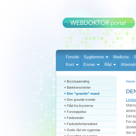
Forside
Sygdomme
Medicins
S
Kost
Emner
Råd
Alternati
Brystspænding
Home
Bækkensmerter
DEN
Den ”gravide” mand
Den gravide kvinde
Lindve
Mænds
Flåd fra brysterne
ældres
Forstoppelse
Det ka
Fødesteder
For de
Fødselsforberedelse
direk
Gode råd om rygestop
der er