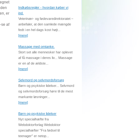
tegnet
f den
Indkøbsregler - hvordan køber vi
en, er
ind.
Veterinær- og fødevaredirektoratet –
-se af
anbefaler, at den samlede mængde
fedt i en hel dags kost højt...
[mere]
Massage med omtanke.
Stort set alle mennesker har oplevet
af få massage i deres liv... Massage
er en af de ældste...
[mere]
Selvmord og selvmordsforsøg
Børn og psykiske lidelser... Selvmord
og selvmordsforsøg høre til de mest
markante løsninger...
[mere]
Børn og psykiske lidelser
Nyt specialhæfte fra
Webdoktorforlag Webdoktor
specialhæfter ”Fra fødsel til
teenager” er netop...