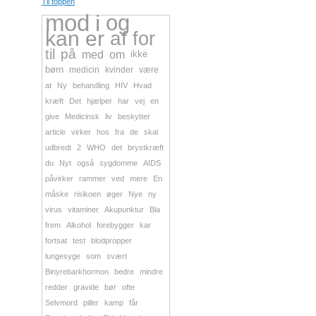
Til toppen
mod
i
og
kan
er
af
for
til
på
med
om
ikke
børn
medicin
kvinder
være
at
Ny
behandling
HIV
Hvad
kræft
Det
hjælper
har
vej
en
give
Medicinsk
liv
beskytter
article
virker
hos
fra
de
skal
udbredt
2
WHO
det
brystkræft
du
Nyt
også
sygdomme
AIDS
påvirker
rammer
ved
mere
En
måske
risikoen
øger
Nye
ny
virus
vitaminer
Akupunktur
Bla
frem
Alkohol
forebygger
kar
fortsat
test
blodpropper
lungesyge
som
svært
Binyrebarkhormon
bedre
mindre
redder
gravide
bør
ofte
Selvmord
piller
kamp
får