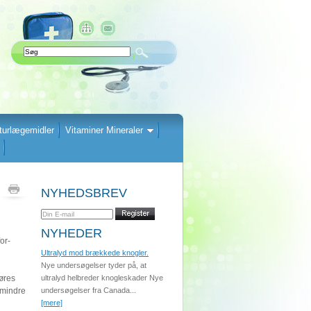
turlægemidler
Vitaminer Mineraler
NYHEDSBREV
NYHEDER
or-
Ultralyd mod brækkede knogler.
Nye undersøgelser tyder på, at
røres
ultralyd helbreder knogleskader Nye
 mindre
undersøgelser fra Canada...
[mere]