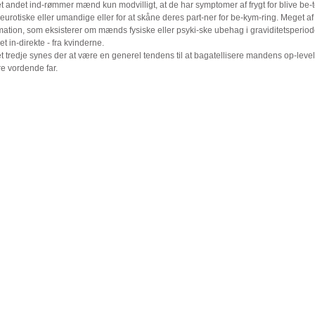
t andet ind-rømmer mænd kun modvilligt, at de har symptomer af frygt for blive be-
urotiske eller umandige eller for at skåne deres part-ner for be-kym-ring. Meget a
mation, som eksisterer om mænds fysiske eller psyki-ske ubehag i graviditetsperiod
 in-direkte - fra kvinderne.
t tredje synes der at være en generel tendens til at bagatellisere mandens op-level
re vordende far.