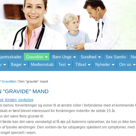
portsskader
Graviditet
Børn Unge
Sundhed
Sex Samliv
Na
v
Bøger
Medlemskab
Test
Tilbud
Nyheder
Om os
/
Graviditet
/ Den ”gravide” mand
 ”GRAVIDE” MAND
d, Kirsten, psykolog
 behov, forventninger og evner til at ændre roller i forbindelse med et kommende f
kab er først blevet interessant for forskningen indenfor de sidste 15 år.
n der være flere grunde til:
t første kan det være vanskeligt at få øje på faderens oplevelser, da han jo ikke be
te af fysiske ændringer. Den vorden-de far udspørges sjældent om symptomer, med
 noget specielt i vejen.