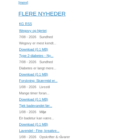
[mere]
FLERE NYHEDER
KG RSS
Wegovy og hjertet
7/08 - 2026
Sundhed
Wegovy er mest kendt...
Download (0.1 MB)
Type 2-diabetes - Ny...
7/08 - 2026
Sundhed
Diabetes er langt mere...
Download (0.1 MB)
Forskning: Skærmtid er...
1/08 - 2026
Livsstil
Mange timer foran...
Download (0.1 MB)
Tjek badevandet før...
1/08 - 2026
Miljø
En badetur kan være...
Download (0.1 MB)
Lavendel - Fine, kreative...
1/08 - 2026
Opskrifter & råvarer