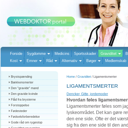
Forside
Sygdomme
Medicins
Sportsskader
Graviditet
B
Kost
Emner
Råd
Alternativ
Bøger
Medlemskab
Brystspænding
Home
/
Graviditet
/ Ligamentsmerter
Bækkensmerter
LIGAMENTSMERTER
Den ”gravide” mand
Den gravide kvinde
Dencker, Gitte, jordemoder
Hvordan føles ligamentsmer
Flåd fra brysterne
Forstoppelse
Ligamentsmerter føles som jag
Fødesteder
lyskeområdet. Det kan gøre ret
Fødselsforberedelse
den ene side. Ofte er det værs
Gode råd om rygestop
sig fra den ene side til den an