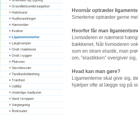
Graviditet og rygning
Graviditetsundersøgelser
Hvornår optræder ligament
Halsbrand
Smerterne optræder gerne mell
Hudforandringer
Hæmorider
Hvorfor får man ligamentsm
Kvalme
Livmoderen er nærmest hængt 
Ligamentsmerter
Lægkramper
bækkenet. Når livmoderen voks
Ondt i halebenet
som en stram elastik, man prøv
Ondt i ryggen
om, ”elastikken” overgiver sig,
Plukveer
Søvnbesvær
Hvad kan man gøre?
Tandkødsblødning
Ligamenterne skal give sig, d
Træthed
hjælper ofte at lægge sig på s
Udflåd
Underlige madlyster
Vand i kroppen
Vægtøgning
Åreknuder