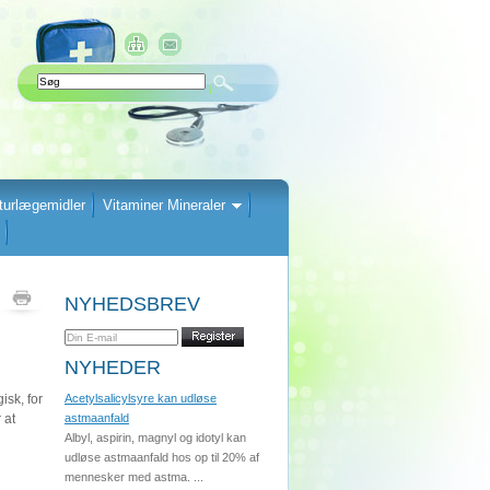
turlægemidler
Vitaminer Mineraler
NYHEDSBREV
NYHEDER
isk, for
Acetylsalicylsyre kan udløse
 at
astmaanfald
Albyl, aspirin, magnyl og idotyl kan
udløse astmaanfald hos op til 20% af
mennesker med astma. ...