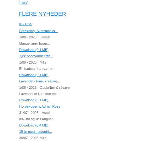
[mere]
FLERE NYHEDER
KG RSS
Forskning: Skærmtid er...
1/08 - 2026
Livsstil
Mange timer foran...
Download (0.1 MB)
Tjek badevandet før...
1/08 - 2026
Miljø
En badetur kan være...
Download (0.1 MB)
Lavendel - Fine, kreative...
1/08 - 2026
Opskrifter & råvarer
Lavendel er ikke kun en...
Download (0.1 MB)
Horoskoper v. Adrian Ross...
31/07 - 2026
Livsstil
Klik ind og læs August...
Download (0.4 MB)
18 år mod madspild...
30/07 - 2026
Miljø