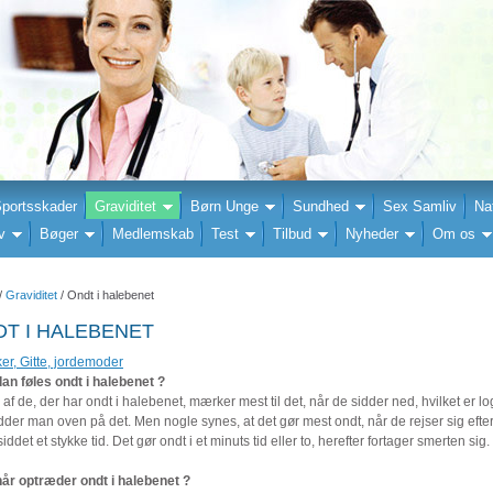
portsskader
Graviditet
Børn Unge
Sundhed
Sex Samliv
Na
v
Bøger
Medlemskab
Test
Tilbud
Nyheder
Om os
/
Graviditet
/ Ondt i halebenet
T I HALEBENET
er, Gitte, jordemoder
an føles ondt i halebenet ?
af de, der har ondt i halebenet, mærker mest til det, når de sidder ned, hvilket er log
dder man oven på det. Men nogle synes, at det gør mest ondt, når de rejser sig efter
iddet et stykke tid. Det gør ondt i et minuts tid eller to, herefter fortager smerten sig.
år optræder ondt i halebenet ?