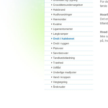
Graviditet og rygning
For de
Graviditetsundersøgelser
første
Halsbrand
Hudforandringer
Hvorf
Det e
Hæmorider
tilfæl
Kvalme
Ligamentsmerter
Hvad 
Lægkramper
Ikke 
Ondt i halebenet
på, hv
Ondt i ryggen
Plukveer
Søvnbesvær
Tandkødsblødning
Træthed
Udflåd
Underlige madlyster
Vand i kroppen
Vægtøgning
Åreknuder