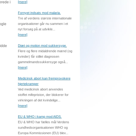
erede i
[mere]
Fornyet indsats mod malaria.
Tre af verdens største internationale
ogle
organisationer går nu sammen i et
nyt forsøg på at udvikle...
[mere]
sidde
Diæt og motion mod sukkersyge.
Flere og flere midaldrende mænd (og
kvinder) får stillet diagnosen
gammelmandssukkersyge også...
[mere]
Medicinsk abort kan fremprovokere
hjertekramper
Ved medicinsk abort anvendes
stoffet mifepriston, der blokerer for
virkningen af det kvindelige...
[mere]
EU & WHO i kamp mod AIDS.
EU & WHO har fælles mål Verdens
sundhedsorganisationen WHO og
Europa Kommissionen (EU) blev...