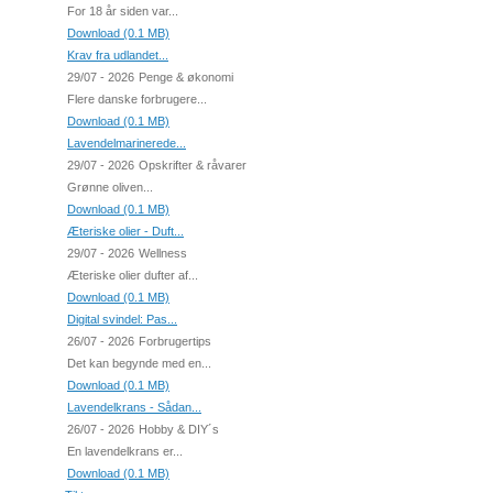
For 18 år siden var...
Download (0.1 MB)
Krav fra udlandet...
29/07 - 2026
Penge & økonomi
Flere danske forbrugere...
Download (0.1 MB)
Lavendelmarinerede...
29/07 - 2026
Opskrifter & råvarer
Grønne oliven...
Download (0.1 MB)
Æteriske olier - Duft...
29/07 - 2026
Wellness
Æteriske olier dufter af...
Download (0.1 MB)
Digital svindel: Pas...
26/07 - 2026
Forbrugertips
Det kan begynde med en...
Download (0.1 MB)
Lavendelkrans - Sådan...
26/07 - 2026
Hobby & DIY´s
En lavendelkrans er...
Download (0.1 MB)