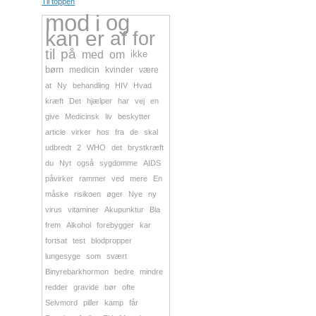
Til toppen
mod
i
og
kan
er
af
for
til
på
med
om
ikke
børn
medicin
kvinder
være
at
Ny
behandling
HIV
Hvad
kræft
Det
hjælper
har
vej
en
give
Medicinsk
liv
beskytter
article
virker
hos
fra
de
skal
udbredt
2
WHO
det
brystkræft
du
Nyt
også
sygdomme
AIDS
påvirker
rammer
ved
mere
En
måske
risikoen
øger
Nye
ny
virus
vitaminer
Akupunktur
Bla
frem
Alkohol
forebygger
kar
fortsat
test
blodpropper
lungesyge
som
svært
Binyrebarkhormon
bedre
mindre
redder
gravide
bør
ofte
Selvmord
piller
kamp
får