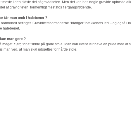
t meste i den sidste del af graviditeten. Men det kan hos nogle gravide optræde all
 del af graviditeten, formentligt mest hos flergangsfødende.
or får man ondt i halebenet ?
r hormonelt betinget. Graviditetshormonerne ”blødgør” bækkenets led – og også i n
de halebenet.
kan man gøre ?
så meget. Sørg for at sidde på gode stole. Man kan eventuelt have en pude med at 
is man ved, at man skal udsættes for hårde stole.