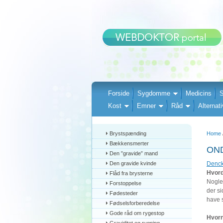
Forside
Sygdomme
Medicins
S
Kost
Emner
Råd
Alternati
Brystspænding
Home
Bækkensmerter
OND
Den ”gravide” mand
Den gravide kvinde
Denck
Hvord
Flåd fra brysterne
Nogle 
Forstoppelse
der si
Fødesteder
have s
Fødselsforberedelse
Gode råd om rygestop
Hvorn