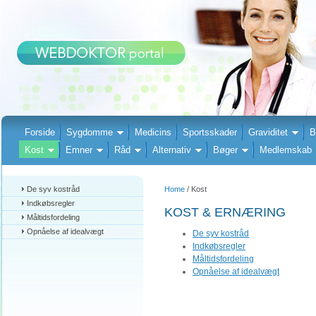
Forside
Sygdomme
Medicins
Sportsskader
Graviditet
B
Kost
Emner
Råd
Alternativ
Bøger
Medlemskab
De syv kostråd
Home
/ Kost
Indkøbsregler
KOST & ERNÆRING
Måltidsfordeling
Opnåelse af idealvægt
De syv kostråd
Indkøbsregler
Måltidsfordeling
Opnåelse af idealvægt