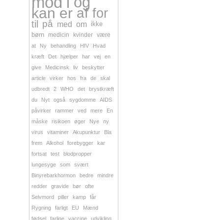
mod
i
og
kan
er
af
for
til
på
med
om
ikke
børn
medicin
kvinder
være
at
Ny
behandling
HIV
Hvad
kræft
Det
hjælper
har
vej
en
give
Medicinsk
liv
beskytter
article
virker
hos
fra
de
skal
udbredt
2
WHO
det
brystkræft
du
Nyt
også
sygdomme
AIDS
påvirker
rammer
ved
mere
En
måske
risikoen
øger
Nye
ny
virus
vitaminer
Akupunktur
Bla
frem
Alkohol
forebygger
kar
fortsat
test
blodpropper
lungesyge
som
svært
Binyrebarkhormon
bedre
mindre
redder
gravide
bør
ofte
Selvmord
piller
kamp
får
Rygning
farligt
EU
Mænd
fødsel
farlige
vaccine
udvikling