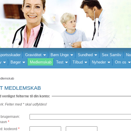
portsskader
Graviditet
Børn Unge
Sundhed
Sex Samliv
Na
v
Bøger
Medlemskab
Test
Tilbud
Nyheder
Om os
edlemskab
T MEDLEMSKAB
 venligst felterne til din konto:
: Felter med * skal udfyldes!
 brugernavn:
rnavn
*
d: kodeord
*