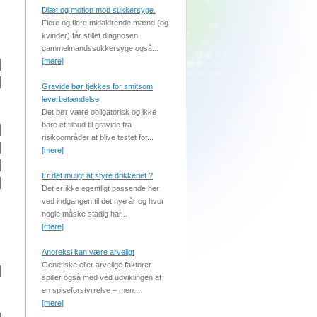
Diæt og motion mod sukkersyge.
Flere og flere midaldrende mænd (og
kvinder) får stillet diagnosen
gammelmandssukkersyge også...
[mere]
Gravide bør tjekkes for smitsom
leverbetændelse
Det bør være obligatorisk og ikke
bare et tilbud til gravide fra
risikoområder at blive testet for...
[mere]
Er det muligt at styre drikkeriet ?
Det er ikke egentligt passende her
ved indgangen til det nye år og hvor
nogle måske stadig har...
[mere]
Anoreksi kan være arveligt
Genetiske eller arvelige faktorer
spiller også med ved udviklingen af
en spiseforstyrrelse – men...
[mere]