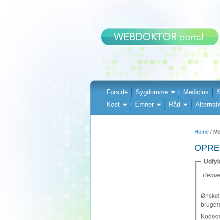
Forside
Sygdomme
Medicins
S
Kost
Emner
Råd
Alternati
Home
/ M
OPRE
Udfyld
Bemærk
Ønsket
bruge
Kodeor