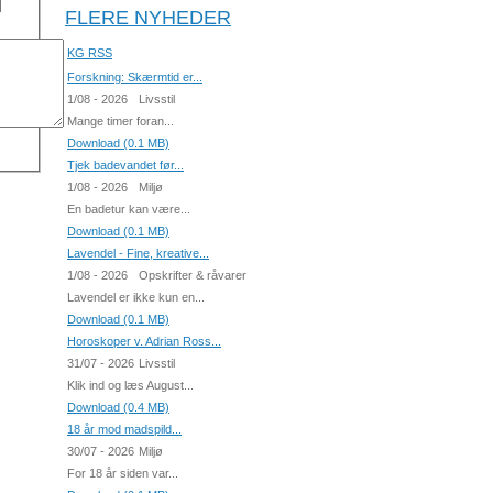
FLERE NYHEDER
KG RSS
Forskning: Skærmtid er...
1/08 - 2026
Livsstil
Mange timer foran...
Download (0.1 MB)
Tjek badevandet før...
1/08 - 2026
Miljø
En badetur kan være...
Download (0.1 MB)
Lavendel - Fine, kreative...
1/08 - 2026
Opskrifter & råvarer
Lavendel er ikke kun en...
Download (0.1 MB)
Horoskoper v. Adrian Ross...
31/07 - 2026
Livsstil
Klik ind og læs August...
Download (0.4 MB)
18 år mod madspild...
30/07 - 2026
Miljø
For 18 år siden var...