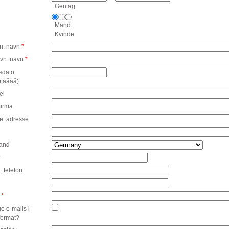
Gentag
Mand
Kvinde
n: navn
*
avn: navn
*
sdato
.åååå):
tel
firma
e: adresse
land
:
: telefon
:
*
e e-mails i
ormat?