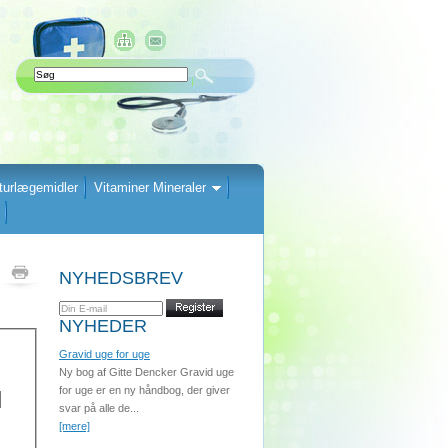
turlægemidler
Vitaminer Mineraler
NYHEDSBREV
NYHEDER
Gravid uge for uge
Ny bog af Gitte Dencker Gravid uge
for uge er en ny håndbog, der giver
svar på alle de...
[mere]