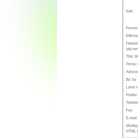
Køn:
Fornav
Eftern
Fødsel
(dd.mm
Titel: ti
Firma: 
Adress
By: by
Land: 
Postnr.
Telefon
Fax:
E-mail
Modtag
HTML f