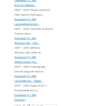
Download (0.1 MB)
Krav fra udlandet...
29/07 - 2026
Penge & økonomi
Flere danske forbrugere...
Download (0.1 MB)
Lavendelmarinerede...
29/07 - 2026
Opskrifter & råvarer
Grønne oliven...
Download (0.1 MB)
Æteriske olier - Duft...
29/07 - 2026
Wellness
Æteriske olier dufter af...
Download (0.1 MB)
Digital svindel: Pas...
26/07 - 2026
Forbrugertips
Det kan begynde med en...
Download (0.1 MB)
Lavendelkrans - Sådan...
26/07 - 2026
Hobby & DIY´s
En lavendelkrans er...
Download (0.1 MB)
Til toppen