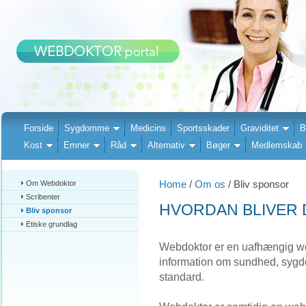
Forside
Sygdomme
Medicins
Sportsskader
Graviditet
B
Kost
Emner
Råd
Alternativ
Bøger
Medlemskab
Home
/
Om os
/ Bliv sponsor
Om Webdoktor
Scribenter
HVORDAN BLIVER
Bliv sponsor
Etiske grundlag
Webdoktor er en uafhængig web
information om sundhed, sygd
standard.