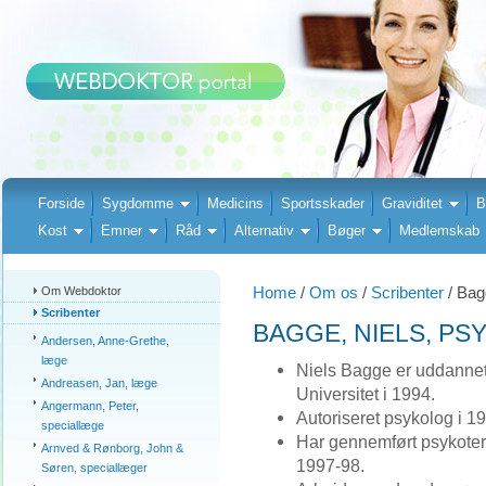
Forside
Sygdomme
Medicins
Sportsskader
Graviditet
B
Kost
Emner
Råd
Alternativ
Bøger
Medlemskab
Home
/
Om os
/
Scribenter
/ Bag
Om Webdoktor
Scribenter
BAGGE, NIELS, P
Andersen, Anne-Grethe,
læge
Niels Bagge er uddannet
Andreasen, Jan, læge
Universitet i 1994.
Angermann, Peter,
Autoriseret psykolog i 1
speciallæge
Har gennemført psykotera
Arnved & Rønborg, John &
1997-98.
Søren, speciallæger