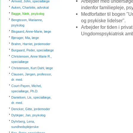
Arbejder med undersøgel
Arnved, John, speciallæge
indenfor familiepleje, ps
Auken, Charlotte, advokat
Medforfatter til bogen "
Bagge, Niels, psykolog
og psykiske lidelser".
Bengtsson, Marianne,
psykolog
Arbejder for tiden i priv
Bisgaard, Anne-Marie, læge
Ungdomspsykiatrisk ambu
Bjerager, Mia, læge
Brahm, Harriet, jordemoder
Burgaard, Peder, speciallæge
Christensen, Anne Marie R.,
speciallæge
Christensen, Kurt Dahl, læge
Clausen, Jørgen, professor,
dr. med.
Court-Payen, Michel,
speciallæge, Ph.D.
Danielsen, Lis, speciallæge,
dr. med.
Dencker, Gitte, jordemoder
Dybkjær, Jan, psykolog
Dyhrberg, Lena,
sundhedsplejerske