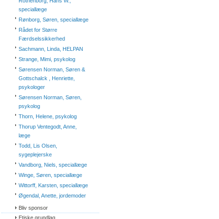
Rothenborg, Hans W.,
speciallæge
Rønborg, Søren, speciallæge
Rådet for Større
Færdselssikkerhed
Sachmann, Linda, HELPAN
Strange, Mimi, psykolog
Sørensen Norman, Søren &
Gottschalck , Henriette,
psykologer
Sørensen Norman, Søren,
psykolog
Thorn, Helene, psykolog
Thorup Ventegodt, Anne,
læge
Todd, Lis Olsen,
sygeplejerske
Vandborg, Niels, speciallæge
Winge, Søren, speciallæge
Wittorff, Karsten, speciallæge
Øgendal, Anette, jordemoder
Bliv sponsor
Etiske grundlag