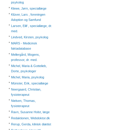
psykolog
Klewe, Jørn, speciallæge
Klüver, Lars , foreningen
Adoption og Samfund
Larsen, Eilif , speciallæge, dr.
med.
Lindved, Kirsten, psykolog
MARS - Medicinsk
faktadatabase
Mellergård, Mogens,
professor, dr. med.
Michel, Maria & Gottelieb,
Dorte, psykologer
Michel, Maria, psykolog
Münster, Erik, speciallæge
Neergaard, Christian,
fysioterapeut
Nielsen, Thomas,
fysioterapeut
Ravn, Susanne Holst, læge
Redaktionen, Webdoktor.dk
Rerup, Gerda, klinisk diætist