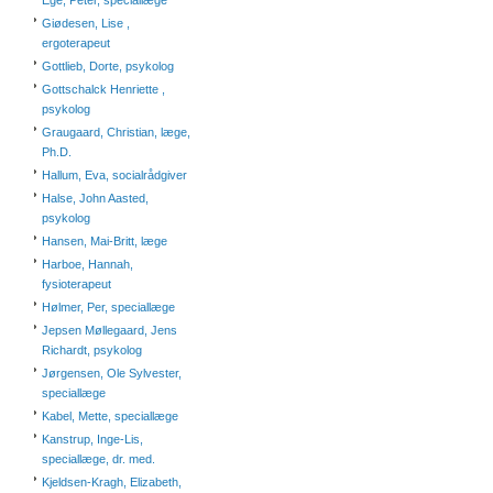
Ege, Peter, speciallæge
Giødesen, Lise ,
ergoterapeut
Gottlieb, Dorte, psykolog
Gottschalck Henriette ,
psykolog
Graugaard, Christian, læge,
Ph.D.
Hallum, Eva, socialrådgiver
Halse, John Aasted,
psykolog
Hansen, Mai-Britt, læge
Harboe, Hannah,
fysioterapeut
Hølmer, Per, speciallæge
Jepsen Møllegaard, Jens
Richardt, psykolog
Jørgensen, Ole Sylvester,
speciallæge
Kabel, Mette, speciallæge
Kanstrup, Inge-Lis,
speciallæge, dr. med.
Kjeldsen-Kragh, Elizabeth,