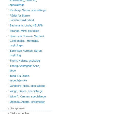
Rothenborg, Hans W.,
speciallæge
Rønborg, Søren, speciallæge
Rådet for Større
Færdselssikkerhed
Sachmann, Linda, HELPAN
Strange, Mimi, psykolog
Sørensen Norman, Søren &
Gottschalck , Henriette,
psykologer
Sørensen Norman, Søren,
psykolog
Thorn, Helene, psykolog
Thorup Ventegodt, Anne,
læge
Todd, Lis Olsen,
sygeplejerske
Vandborg, Niels, speciallæge
Winge, Søren, speciallæge
Wittorff, Karsten, speciallæge
Øgendal, Anette, jordemoder
Bliv sponsor
Etiske grundlag