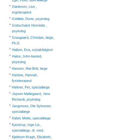
Ege, Peter, speciallæge
Giødesen, Lise ,
ergoterapeut
Gottlieb, Dorte, psykolog
Gottschalck Henriette ,
psykolog
Graugaard, Christian, læge,
Ph.D.
Hallum, Eva, socialrådgiver
Halse, John Aasted,
psykolog
Hansen, Mai-Britt, læge
Harboe, Hannah,
fysioterapeut
Hølmer, Per, speciallæge
Jepsen Møllegaard, Jens
Richardt, psykolog
Jørgensen, Ole Sylvester,
speciallæge
Kabel, Mette, speciallæge
Kanstrup, Inge-Lis,
speciallæge, dr. med.
Kjeldsen-Kragh, Elizabeth,