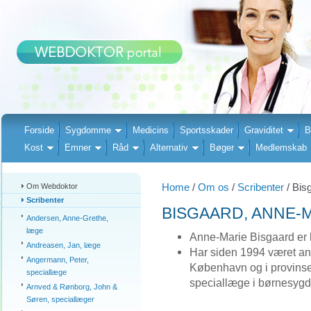
Forside
Sygdomme
Medicins
Sportsskader
Graviditet
B
Kost
Emner
Råd
Alternativ
Bøger
Medlemskab
Home
/
Om os
/
Scribenter
/ Bis
Om Webdoktor
Scribenter
BISGAARD, ANNE-
Andersen, Anne-Grethe,
læge
Anne-Marie Bisgaard er
Andreasen, Jan, læge
Har siden 1994 været ans
Angermann, Peter,
København og i provinsen
speciallæge
speciallæge i børnesy
Arnved & Rønborg, John &
Søren, speciallæger