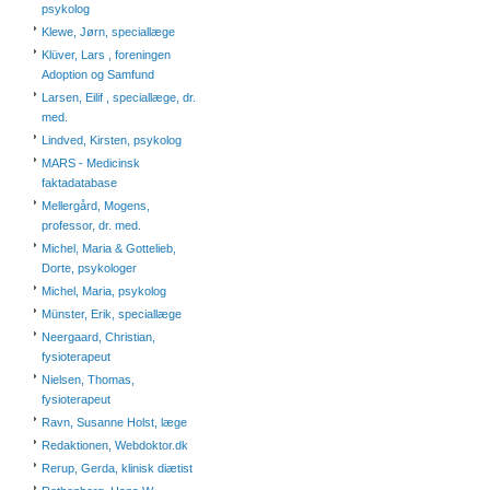
psykolog
Klewe, Jørn, speciallæge
Klüver, Lars , foreningen
Adoption og Samfund
Larsen, Eilif , speciallæge, dr.
med.
Lindved, Kirsten, psykolog
MARS - Medicinsk
faktadatabase
Mellergård, Mogens,
professor, dr. med.
Michel, Maria & Gottelieb,
Dorte, psykologer
Michel, Maria, psykolog
Münster, Erik, speciallæge
Neergaard, Christian,
fysioterapeut
Nielsen, Thomas,
fysioterapeut
Ravn, Susanne Holst, læge
Redaktionen, Webdoktor.dk
Rerup, Gerda, klinisk diætist