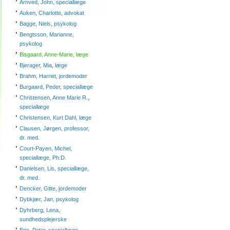
Arnved, John, speciallæge
Auken, Charlotte, advokat
Bagge, Niels, psykolog
Bengtsson, Marianne,
psykolog
Bisgaard, Anne-Marie, læge
Bjerager, Mia, læge
Brahm, Harriet, jordemoder
Burgaard, Peder, speciallæge
Christensen, Anne Marie R.,
speciallæge
Christensen, Kurt Dahl, læge
Clausen, Jørgen, professor,
dr. med.
Court-Payen, Michel,
speciallæge, Ph.D.
Danielsen, Lis, speciallæge,
dr. med.
Dencker, Gitte, jordemoder
Dybkjær, Jan, psykolog
Dyhrberg, Lena,
sundhedsplejerske