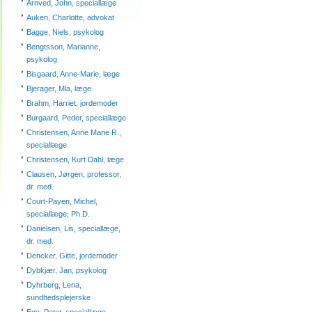
Arnved, John, speciallæge
Auken, Charlotte, advokat
Bagge, Niels, psykolog
Bengtsson, Marianne,
psykolog
Bisgaard, Anne-Marie, læge
Bjerager, Mia, læge
Brahm, Harriet, jordemoder
Burgaard, Peder, speciallæge
Christensen, Anne Marie R.,
speciallæge
Christensen, Kurt Dahl, læge
Clausen, Jørgen, professor,
dr. med.
Court-Payen, Michel,
speciallæge, Ph.D.
Danielsen, Lis, speciallæge,
dr. med.
Dencker, Gitte, jordemoder
Dybkjær, Jan, psykolog
Dyhrberg, Lena,
sundhedsplejerske