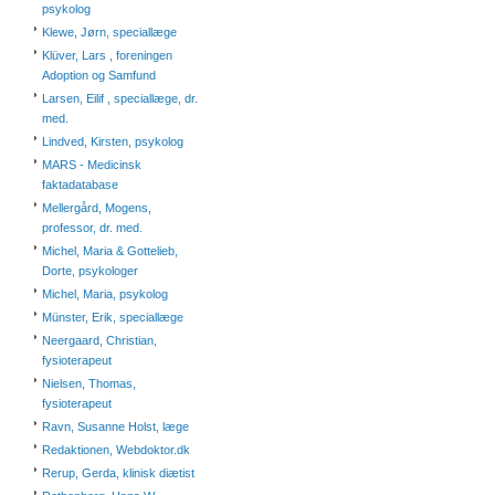
psykolog
Klewe, Jørn, speciallæge
Klüver, Lars , foreningen
Adoption og Samfund
Larsen, Eilif , speciallæge, dr.
med.
Lindved, Kirsten, psykolog
MARS - Medicinsk
faktadatabase
Mellergård, Mogens,
professor, dr. med.
Michel, Maria & Gottelieb,
Dorte, psykologer
Michel, Maria, psykolog
Münster, Erik, speciallæge
Neergaard, Christian,
fysioterapeut
Nielsen, Thomas,
fysioterapeut
Ravn, Susanne Holst, læge
Redaktionen, Webdoktor.dk
Rerup, Gerda, klinisk diætist