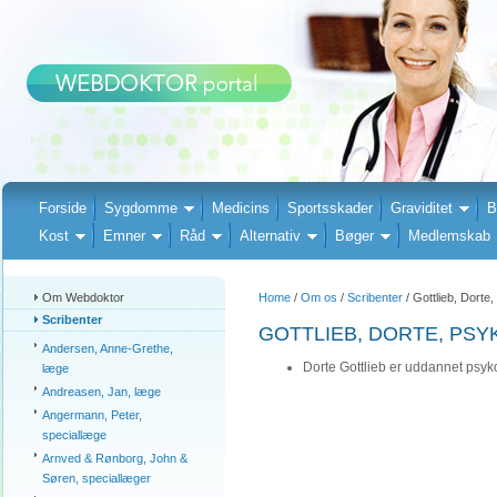
Forside
Sygdomme
Medicins
Sportsskader
Graviditet
B
Kost
Emner
Råd
Alternativ
Bøger
Medlemskab
Om Webdoktor
Home
/
Om os
/
Scribenter
/ Gottlieb, Dorte
Scribenter
GOTTLIEB, DORTE, PS
Andersen, Anne-Grethe,
Dorte Gottlieb er uddannet psyk
læge
Andreasen, Jan, læge
Angermann, Peter,
speciallæge
Arnved & Rønborg, John &
Søren, speciallæger