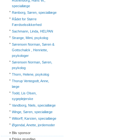
Rothenborg, Hans W.,
speciallæge
Rønborg, Søren, speciallæge
Rådet for Større
Færdselssikkerhed
Sachmann, Linda, HELPAN
Strange, Mimi, psykolog
Sørensen Norman, Søren &
Gottschalck , Henriette,
psykologer
Sørensen Norman, Søren,
psykolog
Thorn, Helene, psykolog
Thorup Ventegodt, Anne,
læge
Todd, Lis Olsen,
sygeplejerske
Vandborg, Niels, speciallæge
Winge, Søren, speciallæge
Wittorff, Karsten, speciallæge
Øgendal, Anette, jordemoder
Bliv sponsor
Etiske grundlag