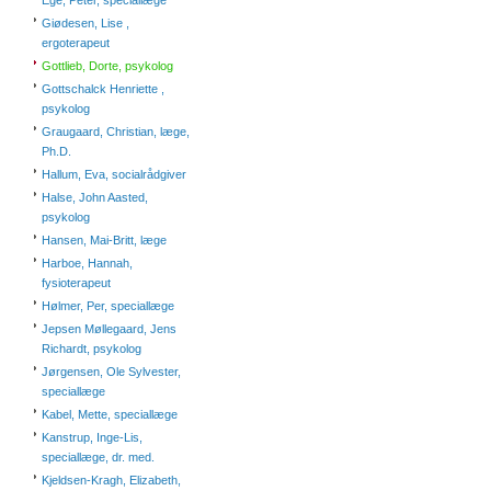
Ege, Peter, speciallæge
Giødesen, Lise ,
ergoterapeut
Gottlieb, Dorte, psykolog
Gottschalck Henriette ,
psykolog
Graugaard, Christian, læge,
Ph.D.
Hallum, Eva, socialrådgiver
Halse, John Aasted,
psykolog
Hansen, Mai-Britt, læge
Harboe, Hannah,
fysioterapeut
Hølmer, Per, speciallæge
Jepsen Møllegaard, Jens
Richardt, psykolog
Jørgensen, Ole Sylvester,
speciallæge
Kabel, Mette, speciallæge
Kanstrup, Inge-Lis,
speciallæge, dr. med.
Kjeldsen-Kragh, Elizabeth,