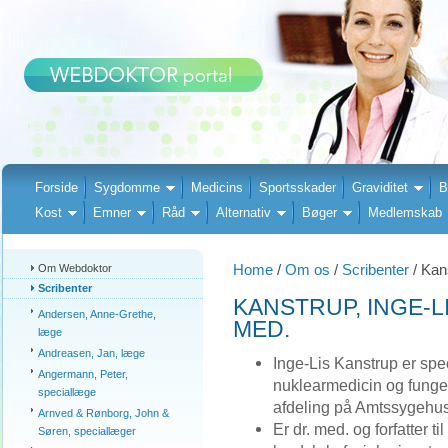
Forside
Sygdomme
Medicins
Sportsskader
Graviditet
B
Kost
Emner
Råd
Alternativ
Bøger
Medlemskab
Home
/
Om os
/
Scribenter
/ Kans
Om Webdoktor
Scribenter
KANSTRUP, INGE-L
Andersen, Anne-Grethe,
MED.
læge
Andreasen, Jan, læge
Inge-Lis Kanstrup er spec
Angermann, Peter,
nuklearmedicin og funge
speciallæge
afdeling på Amtssygehuse
Arnved & Rønborg, John &
Er dr. med. og forfatter 
Søren, speciallæger