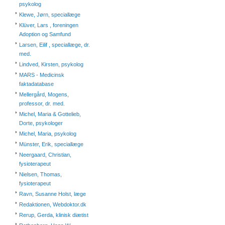
psykolog
Klewe, Jørn, speciallæge
Klüver, Lars , foreningen
Adoption og Samfund
Larsen, Eilif , speciallæge, dr.
med.
Lindved, Kirsten, psykolog
MARS - Medicinsk
faktadatabase
Mellergård, Mogens,
professor, dr. med.
Michel, Maria & Gottelieb,
Dorte, psykologer
Michel, Maria, psykolog
Münster, Erik, speciallæge
Neergaard, Christian,
fysioterapeut
Nielsen, Thomas,
fysioterapeut
Ravn, Susanne Holst, læge
Redaktionen, Webdoktor.dk
Rerup, Gerda, klinisk diætist