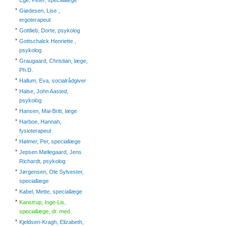
Ege, Peter, speciallæge
Giødesen, Lise ,
ergoterapeut
Gottlieb, Dorte, psykolog
Gottschalck Henriette ,
psykolog
Graugaard, Christian, læge,
Ph.D.
Hallum, Eva, socialrådgiver
Halse, John Aasted,
psykolog
Hansen, Mai-Britt, læge
Harboe, Hannah,
fysioterapeut
Hølmer, Per, speciallæge
Jepsen Møllegaard, Jens
Richardt, psykolog
Jørgensen, Ole Sylvester,
speciallæge
Kabel, Mette, speciallæge
Kanstrup, Inge-Lis,
speciallæge, dr. med.
Kjeldsen-Kragh, Elizabeth,