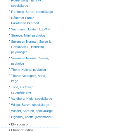
Rothenborg, Hans W.,
speciallæge
Rønborg, Søren, speciallæge
Rådet for Større
Færdselssikkerhed
Sachmann, Linda, HELPAN
Strange, Mimi, psykolog
Sørensen Norman, Søren &
Gottschalck , Henriette,
psykologer
Sørensen Norman, Søren,
psykolog
Thorn, Helene, psykolog
Thorup Ventegodt, Anne,
læge
Todd, Lis Olsen,
sygeplejerske
Vandborg, Niels, speciallæge
Winge, Søren, speciallæge
Wittorff, Karsten, speciallæge
Øgendal, Anette, jordemoder
Bliv sponsor
Etiske grundlag