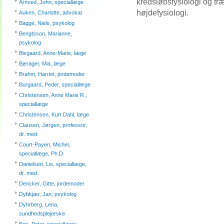
kredsløbsfysiologi og tr
Arnved, John, speciallæge
højdefysiologi.
Auken, Charlotte, advokat
Bagge, Niels, psykolog
Bengtsson, Marianne,
psykolog
Bisgaard, Anne-Marie, læge
Bjerager, Mia, læge
Brahm, Harriet, jordemoder
Burgaard, Peder, speciallæge
Christensen, Anne Marie R.,
speciallæge
Christensen, Kurt Dahl, læge
Clausen, Jørgen, professor,
dr. med.
Court-Payen, Michel,
speciallæge, Ph.D.
Danielsen, Lis, speciallæge,
dr. med.
Dencker, Gitte, jordemoder
Dybkjær, Jan, psykolog
Dyhrberg, Lena,
sundhedsplejerske