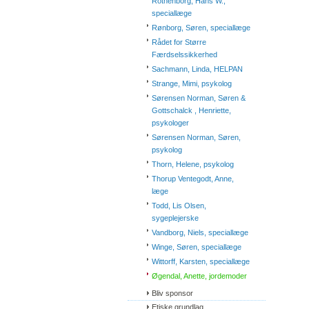
Rothenborg, Hans W.,
speciallæge
Rønborg, Søren, speciallæge
Rådet for Større
Færdselssikkerhed
Sachmann, Linda, HELPAN
Strange, Mimi, psykolog
Sørensen Norman, Søren &
Gottschalck , Henriette,
psykologer
Sørensen Norman, Søren,
psykolog
Thorn, Helene, psykolog
Thorup Ventegodt, Anne,
læge
Todd, Lis Olsen,
sygeplejerske
Vandborg, Niels, speciallæge
Winge, Søren, speciallæge
Wittorff, Karsten, speciallæge
Øgendal, Anette, jordemoder
Bliv sponsor
Etiske grundlag