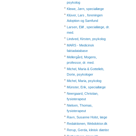
psykolog
Klewe, Jørn, speciallæge
Klüver, Lars , foreningen
Adoption og Samfund
Larsen, Eilif , speciallæge, dr.
med.
Lindved, Kirsten, psykolog
MARS - Medicinsk
faktadatabase
Mellergård, Mogens,
professor, dr. med.
Michel, Maria & Gottelieb,
Dorte, psykologer
Michel, Maria, psykolog
Münster, Erik, speciallæge
Neergaard, Christian,
fysioterapeut
Nielsen, Thomas,
fysioterapeut
Ravn, Susanne Holst, læge
Redaktionen, Webdoktor.dk
Rerup, Gerda, klinisk diætist