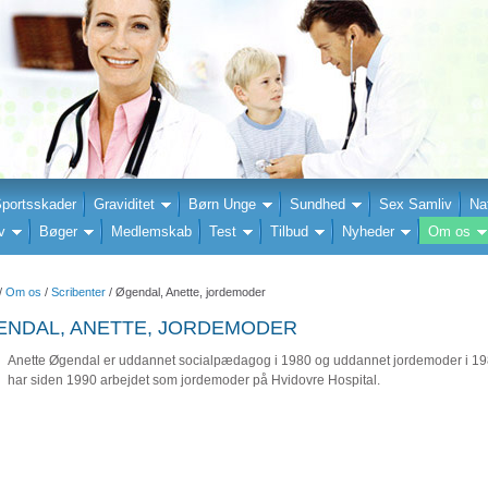
portsskader
Graviditet
Børn Unge
Sundhed
Sex Samliv
Na
v
Bøger
Medlemskab
Test
Tilbud
Nyheder
Om os
/
Om os
/
Scribenter
/ Øgendal, Anette, jordemoder
ENDAL, ANETTE, JORDEMODER
Anette Øgendal er uddannet socialpædagog i 1980 og uddannet jordemoder i 1
har siden 1990 arbejdet som jordemoder på Hvidovre Hospital.