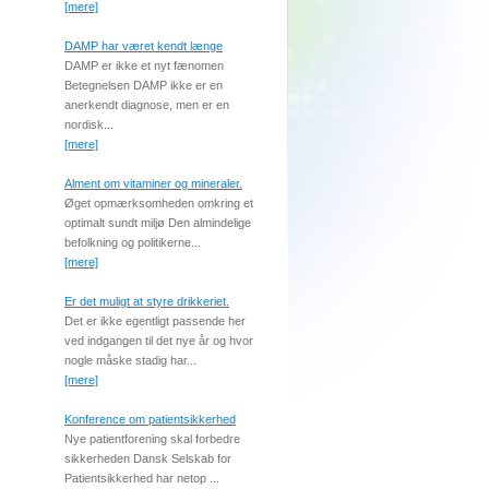
[mere]
DAMP har været kendt længe
DAMP er ikke et nyt fænomen
Betegnelsen DAMP ikke er en
anerkendt diagnose, men er en
nordisk...
[mere]
Alment om vitaminer og mineraler.
Øget opmærksomheden omkring et
optimalt sundt miljø Den almindelige
befolkning og politikerne...
[mere]
Er det muligt at styre drikkeriet.
Det er ikke egentligt passende her
ved indgangen til det nye år og hvor
nogle måske stadig har...
[mere]
Konference om patientsikkerhed
Nye patientforening skal forbedre
sikkerheden Dansk Selskab for
Patientsikkerhed har netop ...