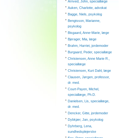
Arnved, John, speciallæge
Auken, Charlotte, advokat
Bagge, Niels, psykolog
Bengtsson, Marianne,
psykolog
Bisgaard, Anne-Marie, læge
Bjerager, Mia, læge
Brahm, Harriet, jordemoder
Burgaard, Peder, speciallæge
Christensen, Anne Marie R.,
speciallæge
Christensen, Kurt Dahl, læge
Clausen, Jørgen, professor,
dr. med.
Court-Payen, Michel,
speciallæge, Ph.D.
Danielsen, Lis, speciallæge,
dr. med.
Dencker, Gitte, jordemoder
Dybkjær, Jan, psykolog
Dyhrberg, Lena,
sundhedsplejerske