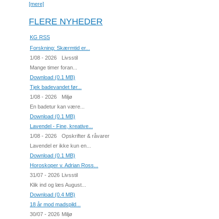
[mere]
FLERE NYHEDER
KG RSS
Forskning: Skærmtid er...
1/08 - 2026
Livsstil
Mange timer foran...
Download (0.1 MB)
Tjek badevandet før...
1/08 - 2026
Miljø
En badetur kan være...
Download (0.1 MB)
Lavendel - Fine, kreative...
1/08 - 2026
Opskrifter & råvarer
Lavendel er ikke kun en...
Download (0.1 MB)
Horoskoper v. Adrian Ross...
31/07 - 2026
Livsstil
Klik ind og læs August...
Download (0.4 MB)
18 år mod madspild...
30/07 - 2026
Miljø