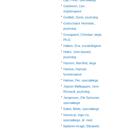
Ege, Peter, speciallæge
Giødesen, Lise ,
ergoterapeut
Gottlieb, Dorte, psykolog
Gottschalck Henriette ,
psykolog
Graugaard, Christian, læge,
Ph.D.
Hallum, Eva, socialrådgiver
Halse, John Aasted,
psykolog
Hansen, Mai-Britt, læge
Harboe, Hannah,
fysioterapeut
Hølmer, Per, speciallæge
Jepsen Møllegaard, Jens
Richardt, psykolog
Jørgensen, Ole Sylvester,
speciallæge
Kabel, Mette, speciallæge
Kanstrup, Inge-Lis,
speciallæge, dr. med.
Kjeldsen-Kragh, Elizabeth,