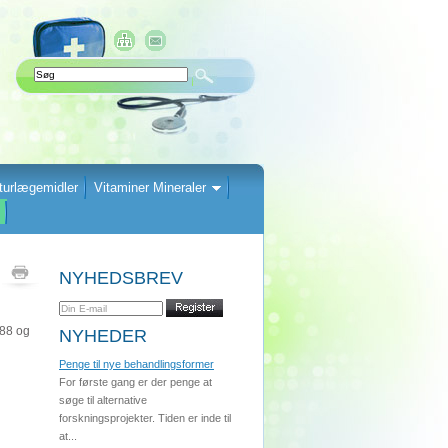
turlægemidler
Vitaminer Mineraler
NYHEDSBREV
988 og
NYHEDER
Penge til nye behandlingsformer
For første gang er der penge at
søge til alternative
forskningsprojekter. Tiden er inde til
at...