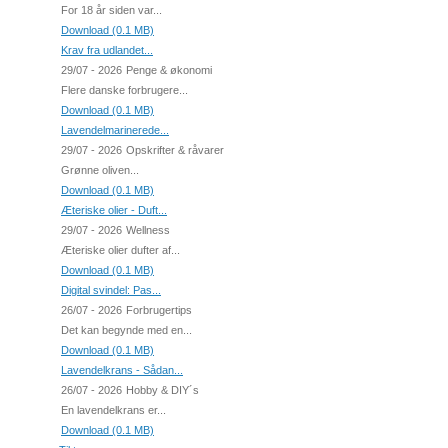
For 18 år siden var...
Download (0.1 MB)
Krav fra udlandet...
29/07 - 2026
Penge & økonomi
Flere danske forbrugere...
Download (0.1 MB)
Lavendelmarinerede...
29/07 - 2026
Opskrifter & råvarer
Grønne oliven...
Download (0.1 MB)
Æteriske olier - Duft...
29/07 - 2026
Wellness
Æteriske olier dufter af...
Download (0.1 MB)
Digital svindel: Pas...
26/07 - 2026
Forbrugertips
Det kan begynde med en...
Download (0.1 MB)
Lavendelkrans - Sådan...
26/07 - 2026
Hobby & DIY´s
En lavendelkrans er...
Download (0.1 MB)