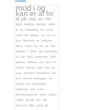
Til toppen
mod
i
og
kan
er
af
for
til
på
med
om
ikke
børn
medicin
kvinder
være
at
Ny
behandling
HIV
Hvad
kræft
Det
hjælper
har
vej
en
give
Medicinsk
liv
beskytter
article
virker
hos
fra
de
skal
udbredt
2
WHO
det
brystkræft
du
Nyt
også
sygdomme
AIDS
påvirker
rammer
ved
mere
En
måske
risikoen
øger
Nye
ny
virus
vitaminer
Akupunktur
Bla
frem
Alkohol
forebygger
kar
fortsat
test
blodpropper
lungesyge
som
svært
Binyrebarkhormon
bedre
mindre
redder
gravide
bør
ofte
Selvmord
piller
kamp
får