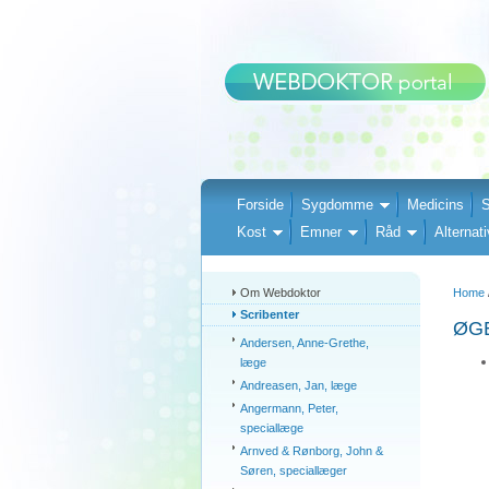
Forside
Sygdomme
Medicins
S
Kost
Emner
Råd
Alternati
Om Webdoktor
Home
Scribenter
ØG
Andersen, Anne-Grethe,
læge
Andreasen, Jan, læge
Angermann, Peter,
speciallæge
Arnved & Rønborg, John &
Søren, speciallæger