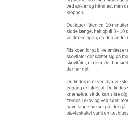
ved ankler og håndled, men de
kroppen.
Det tager flåten ca. 10 minutte
sidde længe, helt op til 8 - 1
vejrtrækningen, da den ånde
Risikoen for at blive smittet er
skovflåter der sætter sig på 
skovflåter, er dem, der har sidd
der har det.
De findes især ved dyreveksler 
engang er faldet af. De finde
knæhøjde, så du kan sikre dig
færdes i skov og ved søer, mo
have lange bukser på, der går 
støvleskaftet samt en tæt blu