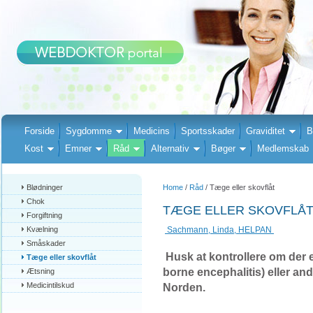
Forside
Sygdomme
Medicins
Sportsskader
Graviditet
B
Kost
Emner
Råd
Alternativ
Bøger
Medlemskab
Blødninger
Home
/
Råd
/ Tæge eller skovflåt
Chok
TÆGE ELLER SKOVFLÅ
Forgiftning
Kvælning
Sachmann, Linda, HELPAN
Småskader
Husk at kontrollere om der 
Tæge eller skovflåt
borne encephalitis) eller and
Ætsning
Medicintilskud
Norden.