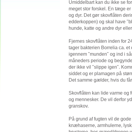
Umiddelbart kan du ikke se for
meget stor forskel. En tæge er
og dyr. Det gør skovflåten der
edderkoppen) og skal have "blo
hunde, katte og andre dyr eller
Fjernes skovflåten inden for 24
tager bakterien Borrelia ca. et
igennem "munden" og ind i sår
måneders periode og begynder
der ikke vil "slippe igen". Ko
siddet og er plamagen på stør
Det samme gælder, hvis du få
Skovflåten kan lide varme og 
og mennesker. De vil derfor yd
granskov.
På grund af fugten vil de god
knæhaserne, armhulerne, lysk
brysterne, hos mænd/drenge u