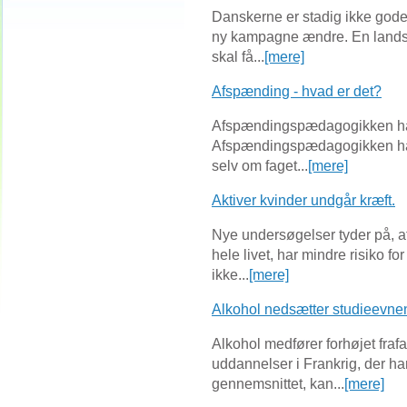
Danskerne er stadig ikke gode t
ny kampagne ændre. En land
skal få...
[mere]
Afspænding - hvad er det?
Afspændingspædagogikken har 
Afspændingspædagogikken har 
selv om faget...
[mere]
Aktiver kvinder undgår kræft.
Nye undersøgelser tyder på, a
hele livet, har mindre risiko fo
ikke...
[mere]
Alkohol nedsætter studieevne
Alkohol medfører forhøjet fr
uddannelser i Frankrig, der ha
gennemsnittet, kan...
[mere]