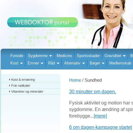
Forside
Sygdomme
Medicins
Sportsskader
Graviditet
B
Kost
Emner
Råd
Alternativ
Bøger
Medlemskab
Home
/ Sundhed
Kost & ernæring
Frie radikaler
30 minutter om dagen.
Vitaminer og mineraler
Fysisk aktivitet og motion har s
sygdomme. En ændring af spise
forebygge...
[mere]
6 om dagen-kampagne startet