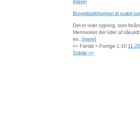
[mere]
Binyrebarkhormon til svært l
Det er især rygning, som forå
Mennesker der lider af såkaldt
en...
[mere]
<< Første
< Forrige
1-10
11-2
Sidste >>