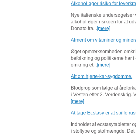
Alkohol øger risiko for leverkræ
Nye italienske undersøgelser v
alkohol øger risikoen for at u
Donato fra...
[mere]
Alment om vitaminer og minera
Øget opmærksomheden omkring 
befolkning og politikerne ha
omkring et...
[mere]
Alt om hjerte-kar-sygdomme.
Blodprop som følge af årefork
i Vesten efter 2. Verdenskrig. V
[mere]
At tage Ecstasy er at spille russ
Indholdet af ecstasytabletter
i stoftype og stofmængde. Det gø