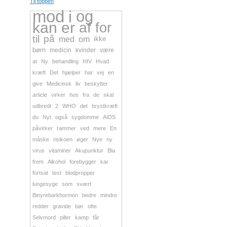
Til toppen
mod
i
og
kan
er
af
for
til
på
med
om
ikke
børn
medicin
kvinder
være
at
Ny
behandling
HIV
Hvad
kræft
Det
hjælper
har
vej
en
give
Medicinsk
liv
beskytter
article
virker
hos
fra
de
skal
udbredt
2
WHO
det
brystkræft
du
Nyt
også
sygdomme
AIDS
påvirker
rammer
ved
mere
En
måske
risikoen
øger
Nye
ny
virus
vitaminer
Akupunktur
Bla
frem
Alkohol
forebygger
kar
fortsat
test
blodpropper
lungesyge
som
svært
Binyrebarkhormon
bedre
mindre
redder
gravide
bør
ofte
Selvmord
piller
kamp
får