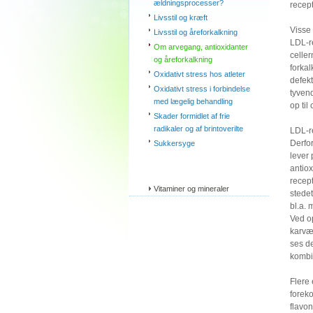
ældningsprocesser?
recep
Livsstil og kræft
Visse 
Livsstil og åreforkalkning
LDL-re
Om arvegang, antioxidanter
celler
og åreforkalkning
forkal
Oxidativt stress hos atleter
defekt
Oxidativt stress i forbindelse
tyven
med lægelig behandling
op til
Skader formidlet af frie
radikaler og af brintoverilte
LDL-re
Derfo
Sukkersyge
lever 
antiox
recept
Vitaminer og mineraler
stedet
bl.a.
Ved o
karvæg
ses de
kombi
Flere
forek
flavo