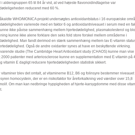
 aldersgruppen 65 til 84 år vist, at ved højeste flavonoidindtagelse var
edødeligeheden reduceret med 60 %.
 såkaldte WHO/MONICA projekt undersøgtes antioxidantstatus i 16 europæiske områ
edødeligheden varierede med en faktor 6 og antioxidantniveauet i serum med en fak
unne ikke påvise sammenhæng mellem hjertedødelighed, plasmakolesterol og blo
ning kunne ikke alene forklare den seks fold store forskel mellem områderne i
edødelighed. Man fandt derimod en stærk sammenhæng mellem lav E-vitamin statu
jertedødelighed. Også de andre oxidanter synes at have en beskyttende virkning.
tilsvarende studie (The Cambridge Heart Antioxidant study (CHAOS) kunne man vise 
t 2000 patienter med arteriosclerose kunne en supplementation med E-vitamin på 
 vitamin E dagligt reducere hjertedødeligheden statistisk sikkert.
vitaminer blev det omtalt, at vitaminerne B12, B6 og folinsyre bestemmer niveauet 
yren homocystein, der er en risikofaktor for åreforkalkning ved værdier over 15,8
mol/l. Om man kan nedbringe hyppigheden af hjerte-karsygdomme med disse vitam
t.