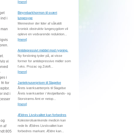
[mere]
get
Binyrebarkhormon til svært
ind i
lungesyge
Mennesker der lider af såkaldt
r man
kronisk obstruktiv lungesygdom vil
opleve en vedvarende reduktion...
igvis
[mere]
toren.
Antidepressivt middel mod rygning.
et.
Ny forskning tyder på, at visse
vis vi
former for antidepressive midler som
vorved
f.eks. Prozac og Zoloft...
-
[mere]
ges i
ri for
Janteknuserprisen til Slagelse
eptor.
Årets iværksætterpris til Slagelse
r ind i
Årets iværksætter i Vestjællands- og
ocesser
Storstrøms Amt er netop...
[mere]
Ældres Livskvalitet kan forbedres
 og
Kolesterolsænkende medicin kan
n af
rede liv Ældres Livskvalitet kan
ndt 805
forbedres markant. Ældre kan...