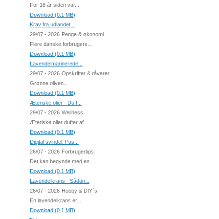
For 18 år siden var...
Download (0.1 MB)
Krav fra udlandet...
29/07 - 2026
Penge & økonomi
Flere danske forbrugere...
Download (0.1 MB)
Lavendelmarinerede...
29/07 - 2026
Opskrifter & råvarer
Grønne oliven...
Download (0.1 MB)
Æteriske olier - Duft...
29/07 - 2026
Wellness
Æteriske olier dufter af...
Download (0.1 MB)
Digital svindel: Pas...
26/07 - 2026
Forbrugertips
Det kan begynde med en...
Download (0.1 MB)
Lavendelkrans - Sådan...
26/07 - 2026
Hobby & DIY´s
En lavendelkrans er...
Download (0.1 MB)