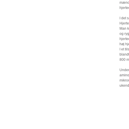
mænd i
hjert
I det
Hjert
Man k
og ryg
hjert
høj h
I et 
bland
800 mg
Under 
aminos
mikro
ukend