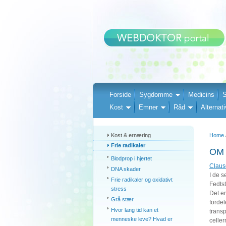
Forside
Sygdomme
Medicins
S
Kost
Emner
Råd
Alternati
Kost & ernæring
Home
Frie radikaler
OM
Blodprop i hjertet
Clause
DNA skader
I de s
Frie radikaler og oxidativt
Fedtst
stress
Det er
Grå stær
fordel
Hvor lang tid kan et
transp
menneske leve? Hvad er
celle