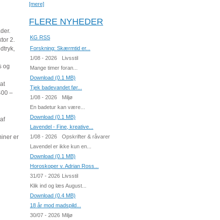
[mere]
FLERE NYHEDER
der.
KG RSS
tor 2.
dtryk,
Forskning: Skærmtid er...
1/08 - 2026
Livsstil
s og
Mange timer foran...
Download (0.1 MB)
at
Tjek badevandet før...
400 –
1/08 - 2026
Miljø
En badetur kan være...
Download (0.1 MB)
af
Lavendel - Fine, kreative...
iner er
1/08 - 2026
Opskrifter & råvarer
Lavendel er ikke kun en...
Download (0.1 MB)
Horoskoper v. Adrian Ross...
31/07 - 2026
Livsstil
Klik ind og læs August...
Download (0.4 MB)
18 år mod madspild...
30/07 - 2026
Miljø