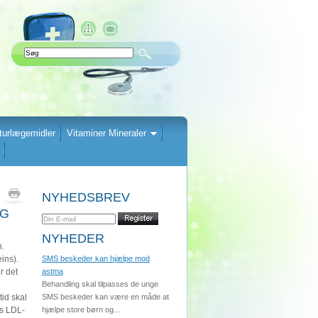
turlægemidler
Vitaminer Mineraler
NYHEDSBREV
NG
NYHEDER
n.
ins).
SMS beskeder kan hjælpe mod
r det
astma
Behandling skal tilpasses de unge
tid skal
SMS beskeder kan være en måde at
es LDL-
hjælpe store børn og...