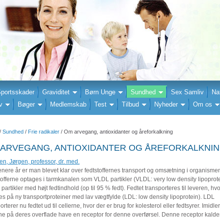
portsskader
Graviditet
Børn Unge
Sundhed
Sex Samliv
Na
v
Bøger
Medlemskab
Test
Tilbud
Nyheder
Om os
/
Sundhed
/
Frie radikaler
/ Om arvegang, antioxidanter og åreforkalkning
 ARVEGANG, ANTIOXIDANTER OG ÅREFORKALKNI
n, Jørgen, professor, dr. med.
enere år er man blevet klar over fedtstoffernes transport og omsætning i organisme
offerne optages i tarmkanalen som VLDL partikler (VLDL: very low density lipoprote
 partikler med højt fedtindhold (op til 95 % fedt). Fedtet transporteres til leveren, hvo
es på ny transportproteiner med lav vægtfylde (LDL: low density lipoprotein). LDL
orterer nu fedtet ud til cellerne, hvor der er brug for kolesterol eller fedtsyrer. Imidler
rne på deres overflade have en receptor for denne overførsel. Denne receptor kald