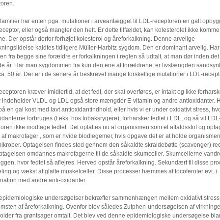
toren.
familier har enten pga. mutationer i arveanlægget til LDL-receptoren en galt opbyg
ceptor, eller også mangler den helt. Er dette tilfældet, kan kolesterolet ikke komme 
ne. Der opstår derfor forhøjet kolesterol og åreforkalkning. Denne arvelige
kningslidelse kaldtes tidligere Müller-Harbitz sygdom. Den er dominant arvelig. Ha
en fra begge sine forældre er forkalkningen i reglen så udtalt, at man dør inden det
de år. Har man sygdommen fra kun den ene af forældrene, er livslængden sandsynl
 ca. 50 år. Der er i de senere år beskrevet mange forskellige mutationer i LDL-recep
ceptoren kræver imidlertid, at det fedt, der skal overføres, er intakt og ikke forharsk
r indeholder VLDL og LDL også store mængder E-vitamin og andre antioxidanter. H
på en gal kost med lavt antioxidantindhold, eller hvis vi er under oxidativt stress, h
idanterne forbruges (f.eks. hos tobaksrygere), forharsker fedtet i LDL, og så vil LDL
oren ikke modtage fedtet. Det opfattes nu af organismen som et affaldsstof og opta
 af makrofager , som er hvide blodlegemer, hvis opgave det er at holde organismen f
 mikrober. Optagelsen findes sted gennem den såkaldte skraldebøtte (scavenger) rec
ptagelsen omdannes makrofagerne til de såkaldte skumceller. Skumcellerne vandre
gen, hvor fedtet så aflejres. Herved opstår åreforkalkning. Sekundært til disse pr
ling og vækst af glatte muskelceller. Disse processer hæmmes af tocoferoler evt. i
nation med andre anti-oxidanter.
 epidemiologiske undersøgelser bekræfter sammenhængen mellem oxidativt stress
omsten af åreforkalkning. Ovenfor blev således Zutphen-undersøgelsen af virkninge
noider fra grøntsager omtalt. Det blev ved denne epidemiologiske undersøgelse bla