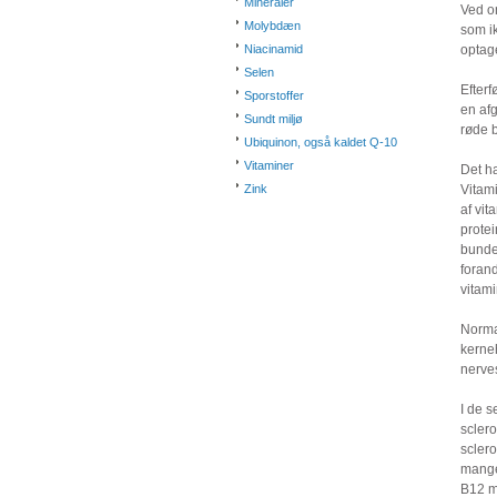
Mineraler
Ved on
Molybdæn
som ik
Niacinamid
optage
Selen
Efterf
Sporstoffer
en af
Sundt miljø
røde 
Ubiquinon, også kaldet Q-10
Vitaminer
Det ha
Zink
Vitam
af vit
protei
bundet
forand
vitami
Norma
kerne
nerves
I de 
sclero
sclero
mangel
B12 ma