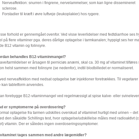
Nerveaffektion: snurren i fingrene, nervelammelser, som kan ligne dissemineret
sclerose.
Forstadier til kræft i øvre luftveje (leukoplakier) hos rygere.
isse forhold er gennemgået ovenfor. Ved visse leverlidelser med fedtdiarrhoe ses h
l på flere vitaminer pga. deres dårlige optagelse i tarmkanalen; hyppigt ses her m
e B12 vitamin og folinsyre.
ordan behandles B12-vitaminmangel?
ve/tarmlidelser er årsagen til perniciøs anæmi, skal ca. 30 mg af vitaminet tilføres
ion helst sammen med folinsyre (se nedenfor), indtil blodbilledet er normaliseret.
ed nerveaffektion med nedsat optagelse bør injektioner foretrækkes. Til vegetarer o
e kan tabletform anvendes.
an forebygge B12-vitaminmangel ved regelmæssigt at spise kalve- eller svinelever
ad er symptomerne på overdosering?
rmal optagelse fra tarmen udskilles overskud af vitaminet hurtigt med urinen – det
ved den såkaldte Schillings test, hvor optagelse/udskillelse måles med radioaktivt (c
t) vitamin. Der er således ingen overdoseringssymptomer.
 vitaminet tages sammen med andre lægemidler?