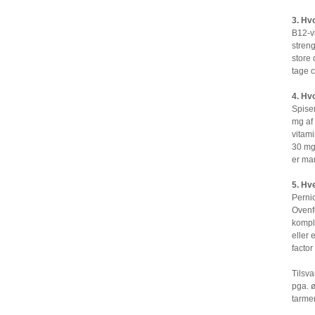
3. Hv
B12-v
streng
store 
tage c
4. Hv
Spiser
mg af
vitami
30 mg 
er man
5. Hv
Perni
Ovenfo
komple
eller
factor
Tilsva
pga. ø
tarme