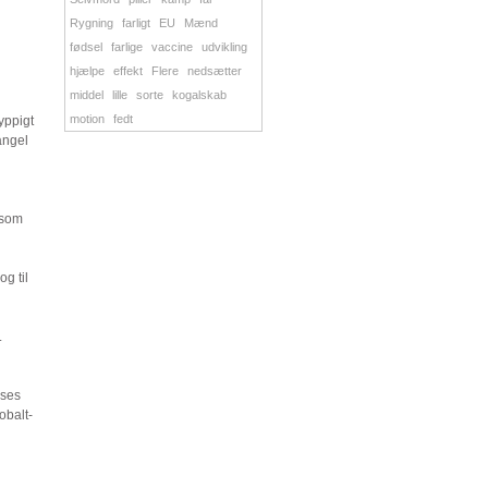
Rygning
farligt
EU
Mænd
fødsel
farlige
vaccine
udvikling
hjælpe
effekt
Flere
nedsætter
middel
lille
sorte
kogalskab
motion
fedt
yppigt
angel
 som
g til
.
 ses
obalt-