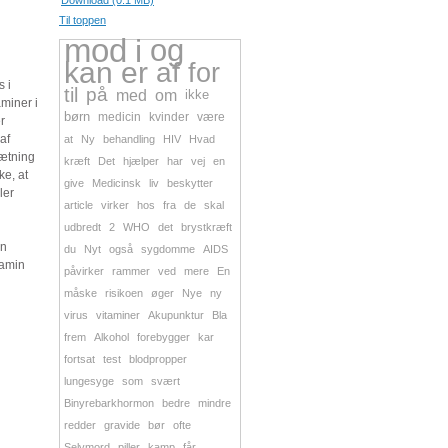
Download (0.1 MB)
Til toppen
mod
i
og
kan
er
af
for
s i
til
på
med
om
ikke
aminer i
børn
medicin
kvinder
være
r
af
at
Ny
behandling
HIV
Hvad
sætning
kræft
Det
hjælper
har
vej
en
ke, at
give
Medicinsk
liv
beskytter
ler
article
virker
hos
fra
de
skal
udbredt
2
WHO
det
brystkræft
an
du
Nyt
også
sygdomme
AIDS
tamin
påvirker
rammer
ved
mere
En
måske
risikoen
øger
Nye
ny
virus
vitaminer
Akupunktur
Bla
frem
Alkohol
forebygger
kar
fortsat
test
blodpropper
lungesyge
som
svært
Binyrebarkhormon
bedre
mindre
redder
gravide
bør
ofte
Selvmord
piller
kamp
får