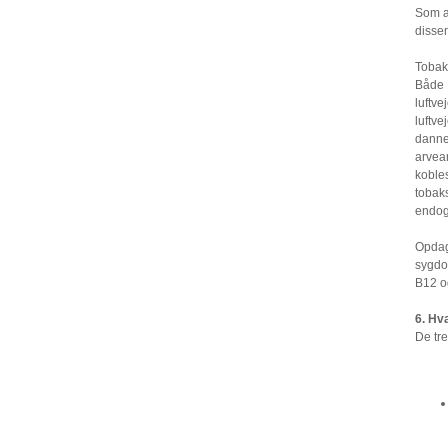
Som a
disse
Tobak
Både B
luftve
luftve
dannel
arvea
kobles
tobaks
endog 
Opdage
sygdom
B12 og
6. Hv
De tr