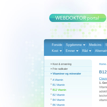
Forside
Sygdomme
Medicins
S
Kost
Emner
Råd
Alternati
Kost & ernæring
Home
Frie radikaler
B12
Vitaminer og mineraler
Clause
A Vitamin
1. Ge
B1 Vitamin
Vitami
B12 Vitamin
adskil
B2 Vitamin
leich
B4 Vitamin
vitam
B6 Vitamin