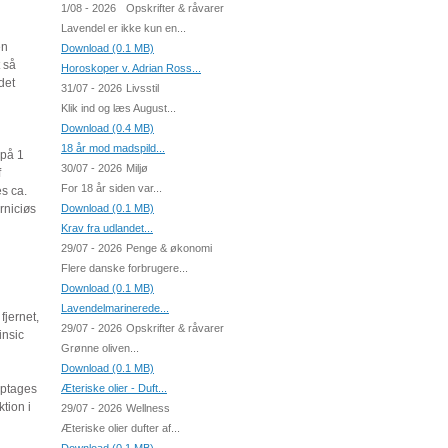
1/08 - 2026
Opskrifter & råvarer
Lavendel er ikke kun en...
en
Download (0.1 MB)
t så
Horoskoper v. Adrian Ross...
det
31/07 - 2026
Livsstil
Klik ind og læs August...
Download (0.4 MB)
18 år mod madspild...
 på 1
30/07 - 2026
Miljø
f
For 18 år siden var...
s ca.
rniciøs
Download (0.1 MB)
Krav fra udlandet...
29/07 - 2026
Penge & økonomi
Flere danske forbrugere...
Download (0.1 MB)
Lavendelmarinerede...
fjernet,
29/07 - 2026
Opskrifter & råvarer
insic
Grønne oliven...
Download (0.1 MB)
optages
Æteriske olier - Duft...
tion i
29/07 - 2026
Wellness
Æteriske olier dufter af...