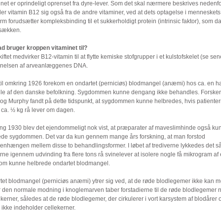
net er oprindeligt oprenset fra dyre-lever. Som det skal nærmere beskrives nedenfo
ler vitamin B12 sig også fra de andre vitaminer, ved at dets optagelse i menneskets
rm forudsætter kompleksbinding til et sukkerholdigt protein (intrinsic faktor), som d
sækken.
ad bruger kroppen vitaminet til?
skiftet medvirker B12-vitamin til at flytte kemiske stofgrupper i et kulstofskelet (se se
annelsen af arveanlæggenes DNA.
til omkring 1926 forekom en ondartet (perniciøs) blodmangel (anæmi) hos ca. en h
lle af den danske befolkning. Sygdommen kunne dengang ikke behandles. Forske
 og Murphy fandt på dette tidspunkt, at sygdommen kunne helbredes, hvis patiente
 ca. ½ kg rå lever om dagen.
ng 1930 blev det ejendommeligt nok vist, at præparater af maveslimhinde også ku
ede sygdommen. Det var da kun gennem mange års forskning, at man forstod
nhængen mellem disse to behandlingsformer. I løbet af trediverne lykkedes det s
rne igennem udvinding fra flere tons rå svinelever at isolere nogle få mikrogram af 
 som kunne helbrede ondartet blodmangel.
tet blodmangel (perniciøs anæmi) ytrer sig ved, at de røde blodlegemer ikke kan 
 den normale modning i knoglemarven taber forstadierne til de røde blodlegemer 
kerner, således at de røde blodlegemer, der cirkulerer i vort karsystem af blodårer 
 ikke indeholder cellekerner.