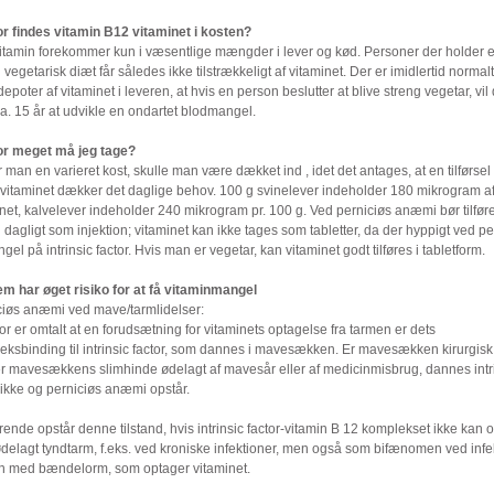
or findes vitamin B12 vitaminet i kosten?
itamin forekommer kun i væsentlige mængder i lever og kød. Personer der holder 
 vegetarisk diæt får således ikke tilstrækkeligt af vitaminet. Der er imidlertid normal
depoter af vitaminet i leveren, at hvis en person beslutter at blive streng vegetar, vil 
a. 15 år at udvikle en ondartet blodmangel.
or meget må jeg tage?
 man en varieret kost, skulle man være dækket ind , idet det antages, at en tilførsel
 vitaminet dækker det daglige behov. 100 g svinelever indeholder 180 mikrogram a
net, kalvelever indeholder 240 mikrogram pr. 100 g. Ved perniciøs anæmi bør tilføre
dagligt som injektion; vitaminet kan ikke tages som tabletter, da der hyppigt ved pe
gel på intrinsic factor. Hvis man er vegetar, kan vitaminet godt tilføres i tabletform.
em har øget risiko for at få vitaminmangel
ciøs anæmi ved mave/tarmlidelser:
r er omtalt at en forudsætning for vitaminets optagelse fra tarmen er dets
ksbinding til intrinsic factor, som dannes i mavesækken. Er mavesækken kirurgisk 
 er mavesækkens slimhinde ødelagt af mavesår eller af medicinmisbrug, dannes intr
 ikke og perniciøs anæmi opstår.
rende opstår denne tilstand, hvis intrinsic factor-vitamin B 12 komplekset ikke kan 
delagt tyndtarm, f.eks. ved kroniske infektioner, men også som bifænomen ved infek
n med bændelorm, som optager vitaminet.