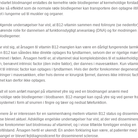
dartet blodmangel erstattes de kernefrie røde blodlegemer af kerneholdige forstad
ke så effektivt som de normale røde blodlegemer kan transportere den optagne ilt/i
t i lungerne ud til muskler og organer.
ølgende undersøgelser har vist, at B12-vitamin sammen med folinsyre (se nedenfor) 
gørende rolle for dannelsen af funktionsdygtigt arveanlæg (DNA) og for modningen 
blodlegemer.
r vist sig, at årsagen til vitamin B12-manglen kan være en dårligt fungerende tarm
in B12 kan således ikke direkte optages fra tyndtarmen, selvom der er rigelige mæ
aminet i føden. Årsagen hertil er, at vitaminet skal kompleksbindes til et sukkerholdig
n, benævnt intrinsic factor (den indre faktor), der dannes i mavesækken. Kun vitam
 til intrinsic factor kan optages i tyndtarmen. Hvis der derfor forekommer degenerat
ringer i mavesækken, eller hvis denne er kirurgisk fjernet, dannes ikke intrinsic fact
net kan derfor ikke optages.
lt vil som anført mangel på vitaminet ytre sig ved en blodmangel anæmi med
holdige røde blodlegemer i blodbanen. B12-mangel kan også ytre sig ved gener fr
ystemet i form af snurren i fingre og tæer og nedsat følefunktion.
senere år er interessen for en sammenhæng mellem vitamin B12 status og dissemin
se blevet aktuel. Adskillige engelske undersøgelser har vist, at der ved disseminere
se forekommer lavt blodniveau af vitaminet, og i visse tilfælde foreligger endog en
tilstand. Årsagen hertil er ukendt. En anden forklaring kan være, at patienter med
ngel er blevet fejldiagnosticeret for dissemineret sclerose.