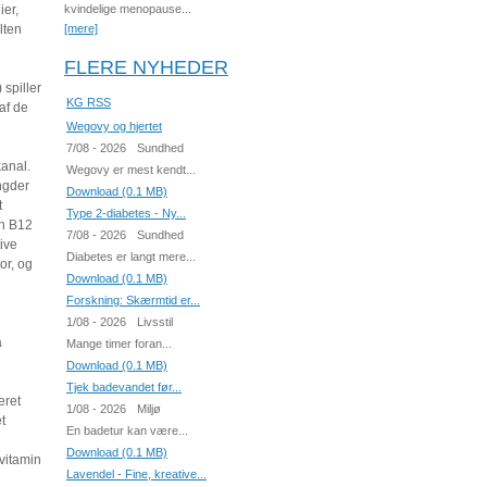
ier,
kvindelige menopause...
lten
[mere]
FLERE NYHEDER
spiller
KG RSS
af de
Wegovy og hjertet
7/08 - 2026
Sundhed
kanal.
Wegovy er mest kendt...
ngder
Download (0.1 MB)
t
Type 2-diabetes - Ny...
in B12
7/08 - 2026
Sundhed
ive
Diabetes er langt mere...
or, og
Download (0.1 MB)
Forskning: Skærmtid er...
1/08 - 2026
Livsstil
a
Mange timer foran...
Download (0.1 MB)
Tjek badevandet før...
eret
1/08 - 2026
Miljø
t
En badetur kan være...
Download (0.1 MB)
 vitamin
Lavendel - Fine, kreative...