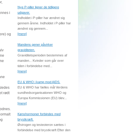
r,
Nye P-piller ligner de tidligere
annes i
udgaver.
Indholdet i P-piller har ændret sig
gennem årene. Indholdet i P-piller har
ændret sig gennem...
nere) og
[mere]
Mandens gener påvirker
alv
graviditeten.
rne
Graviditetsperioden bestemmes af
rne
manden... Kvinder som går over
tiden i forbindelse med...
[mere]
nne
EU & WHO i kamp mod AIDS.
åledes
EU & WHO har fælles mål Verdens
et rødt
sundhedsorganisationen WHO og
Europa Kommissionen (EU) blev...
[mere]
modnes.
normalt
Kønshormoner forbindes med
og
brystkræft.
Østrogen og testeoteron sættes i
forbindelse med brystkræft Efter den