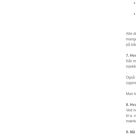
Alle d
mange
på båd
7. Hv
Når ma
injekt
Også v
ryger
Man k
8. Hv
Ved no
bl.a. 
mærke
9. Må