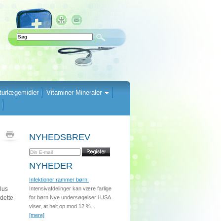
turlægemidler
Vitaminer Mineraler
NYHEDSBREV
NYHEDER
Infektioner rammer børn.
llus
Intensivafdelinger kan være farlige
dette
for børn Nye undersøgelser i USA
viser, at helt op mod 12 %...
[mere]