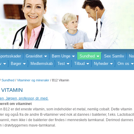
portsskader
Graviditet
Børn Unge
Sundhed
Sex Samliv
Na
v
Bøger
Medlemskab
Test
Tilbud
Nyheder
Om os
/
Sundhed
/
Vitaminer og mineraler
/ B12 Vitamin
 VITAMIN
n, Jørgen, professor, dr. med.
nerelt om vitaminet
n B12 er det eneste vitamin, som indeholder et metal, nemlig cobalt. Dette vitamin
ler sig også fra de andre B-vitaminer ved nok at dannes i bakterier, f.eks. Lactobaci
mannii, men ikke i de bakterier der findes i menneskets tarmkanal. Derimod dannes 
in i drøvtyggernes mave-tarmkanal.