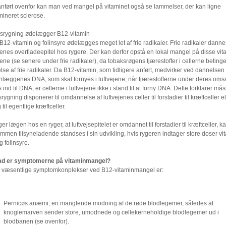
nført ovenfor kan man ved mangel på vitaminet også se lammelser, der kan ligne
mineret sclerose.
srygning ødelægger B12-vitamin
12-vitamin og folinsyre ødelægges meget let af frie radikaler. Frie radikaler danne
jenes overfladeepitel hos rygere. Der kan derfor opstå en lokal mangel på disse vit
jene (se senere under frie radikaler), da tobaksrøgens tjærestoffer i cellerne betinge
se af frie radikaler. Da B12-vitamin, som tidligere anført, medvirker ved dannelsen 
nlæggenes DNA, som skal fornyes i luftvejene, når tjærestofferne under deres om
 ind til DNA, er cellerne i luftvejene ikke i stand til at forny DNA. Dette forklarer mås
rygning disponerer til omdannelse af luftvejenes celler til forstadier til kræftceller el
til egentlige kræftceller.
r lægen hos en ryger, at luftvejsepitelet er omdannet til forstadier til kræftceller, k
men tilsyneladende standses i sin udvikling, hvis rygeren indtager store doser vi
 folinsyre.
ad er symptomerne på vitaminmangel?
e væsentlige symptomkonplekser ved B12-vitaminmangel er:
Pernicøs anæmi, en manglende modning af de røde blodlegemer, således at
knoglemarven sender store, umodnede og cellekerneholdige blodlegemer ud i
blodbanen (se ovenfor).