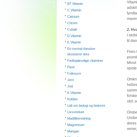
Vitami
B7 Vitamin
adskil
C Vitamin
tyndta
Calcium
mave
Chrom
Cobalt
2. Hv
I stof
D Vitamin
til d
E Vitamin
En normal dansker
Frem 
eksisterer ikke
promi
Fedtopløselige vitaminer
Minot
Fluor
spiste
Folinsyre
Omkri
Jern
helbr
Jod
samme
K Vitamin
forske
Kobber
stof,
Lidt om biologi og biokemi
Livsvinduet
Ondar
Under
Madtilberedning
deres 
Magnesium
vener,
Mangan