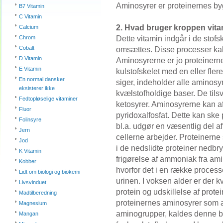
Aminosyrer er proteinernes b
B7 Vitamin
C Vitamin
2. Hvad bruger kroppen vitam
Calcium
Dette vitamin indgår i de stof
Chrom
Cobalt
omsættes. Disse processer ka
D Vitamin
Aminosyrerne er jo proteinern
E Vitamin
kulstofskelet med en eller fle
En normal dansker
siger, indeholder alle aminos
eksisterer ikke
kvælstofholdige baser. De til
Fedtopløselige vitaminer
ketosyrer. Aminosyrerne kan a
Fluor
pyridoxalfosfat. Dette kan ske
Folinsyre
bl.a. udgør en væsentlig del a
Jern
cellerne arbejder. Proteinerne
Jod
i de nedslidte proteiner nedbr
K Vitamin
frigørelse af ammoniak fra ami
Kobber
hvorfor det i en række processe
Lidt om biologi og biokemi
urinen. I voksen alder er der 
Livsvinduet
protein og udskillelse af pro
Madtilberedning
proteinernes aminosyrer som an
Magnesium
aminogrupper, kaldes denne b
Mangan