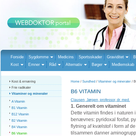
Forside
Sygdomme
Medicins
Sportsskader
Graviditet
B
Kost
Emner
Råd
Alternativ
Bøger
Medlemskab
Kost & ernæring
Home
/
Sundhed
/
Vitaminer og mineraler
/ B
Frie radikaler
B6 VITAMIN
Vitaminer og mineraler
Clausen, Jørgen, professor, dr. med.
A Vitamin
1. Generelt om vitaminet
B1 Vitamin
Dette vitamin findes i naturen i
B12 Vitamin
benævnes: pyridoxal fosfat, p
B2 Vitamin
flytning af kvælstof i form af 
B4 Vitamin
tilsammen danner aminogrupp
B6 Vitamin