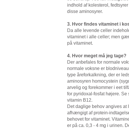
indhold af kolesterol, fedtsy
disse aminosyrer.
3. Hvor findes vitaminet i ko
Da alle levende celler indehol
vitaminet i alle celler; men gær
på vitaminet.
4. Hvor meget må jeg tage?
Der anbefales for normale voks
normale voksne er blodniveau
type åreforkalkning, der er leds
aminosyren homocystein (syg
arvelig og forekommer i eet til
for pyridoxal-fosfat højere. Se
vitamin B12.
Det daglige behov angives at l
afhængigt af protein-indtagels
behovet for vitaminet. Vitamine
er på ca. 0,3 - 4 mg i urinen.