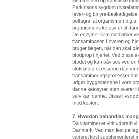
svimmelhed og spastiske lamm
Parkinsons sygdom (rystelamme
lever- og binyre-beskadigel
pellagra, at organismen p.g.a.
organismens ketosyrer til dann
De enzymer som medvirker ved
transaminaser. Leveren og hjer
bruger lægen, når han skal på
blodprop i hjertet. Ved disse 
blodet og kan påvises ved en
stofskifteprocesserne danner
transamineringsprocesser har d
udgør byggestenene i vore pro
danne ketosyrer, som svarer ti
selv kan danne. Disse livsnødv
med kosten.
7. Hvordan behandles mange
Da vitaminet er vidt udbredt v
Danmark. Ved manifest pellagra
varieret kost supplementeret me