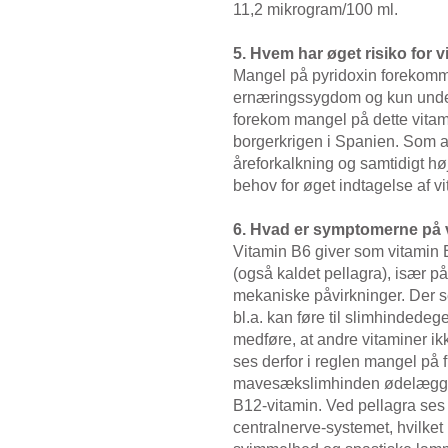
11,2 mikrogram/100 ml.
5. Hvem har øget risiko for 
Mangel på pyridoxin forekomm
ernæringssygdom og kun unde
forekom mangel på dette vitam
borgerkrigen i Spanien. Som a
åreforkalkning og samtidigt hø
behov for øget indtagelse af vi
6. Hvad er symptomerne på 
Vitamin B6 giver som vitamin
(også kaldet pellagra), især på 
mekaniske påvirkninger. Der s
bl.a. kan føre til slimhindede
medføre, at andre vitaminer ikk
ses derfor i reglen mangel på f
mavesækslimhinden ødelægges
B12-vitamin. Ved pellagra ses
centralnerve-systemet, hvilk