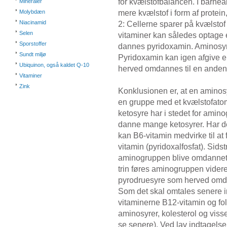
for kvælstofbalancen. I barne
Mineraler
mere kvælstof i form af protein,
Molybdæn
Niacinamid
2: Cellerne sparer på kvælstof
Selen
vitaminer kan således optage
Sporstoffer
dannes pyridoxamin. Aminosyre
Sundt miljø
Pyridoxamin kan igen afgive e
Ubiquinon, også kaldet Q-10
herved omdannes til en anden
Vitaminer
Zink
Konklusionen er, at en aminos
en gruppe med et kvælstofatom,
ketosyre har i stedet for ami
danne mange ketosyrer. Har de
kan B6-vitamin medvirke til at
vitamin (pyridoxalfosfat). Sids
aminogruppen blive omdannet 
trin føres aminogruppen videre 
pyrodruesyre som herved omda
Som det skal omtales senere in
vitaminerne B12-vitamin og fo
aminosyrer, kolesterol og visse 
se senere). Ved lav indtagelse 