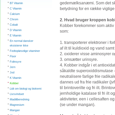
gedemælksanæmi. Som det skal
B7 Vitamin
betydning for en række vigtige 
C Vitamin
Calcium
2. Hvad bruger kroppen kobb
Chrom
Cobalt
Kobber forekommer som aktiv b
D Vitamin
som:
E Vitamin
En normal dansker
1. transporterer elektroner i
eksisterer ikke
af ilt til kuldioxid og vand sa
Fedtopløselige vitaminer
2. oxiderer visse aminosyrer o
Fluor
3. omsætter urinsyre.
Folinsyre
4. Kobber indgår i et antioxi
Jern
såkaldte superoxiddismutase 
Jod
neutralisere farlige frie radik
K Vitamin
dannes ud fra frie radikaler (
Kobber
til brintoverilte og fri ilt. Brin
Lidt om biologi og biokemi
jernholdige katalase til fri ilt
Livsvinduet
aktiviteter, een i cellesaften
Madtilberedning
(se under mangan).
Magnesium
Mangan