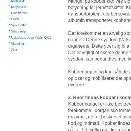
Mangel på kobber kan ytre si
Mineraler
betydning for jernstofskiftet. 
Molybdæn
Niacinamid
transportprotein, der benævne
Selen
albumin transporterer kobberet 
Sporstoffer
Sundt miljø
Der forekommer en arvelig sto
Ubiquinon, også kaldet Q-10
dannes. Denne sygdom (Wilson
Vitaminer
organerne. Dette ytrer sig bl.
Zink
Det er vigtigt at skelne denne 
sygdom kan behandles med k
Kobberforgiftning kan således
opløser og mobiliserer det op
nyrerne.
3. Hvor findes kobber i kost
Kobbermangel er ikke beskrev
forekomme i uorganiske former
enzymer, der er beskrevet oven
kød og indmad. Kobber findes 
på ca. 50 mg/kg og i fisk i kon