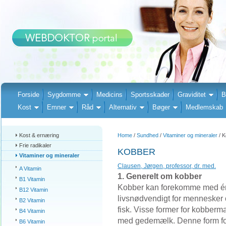
Forside
Sygdomme
Medicins
Sportsskader
Graviditet
B
Kost
Emner
Råd
Alternativ
Bøger
Medlemskab
Kost & ernæring
Home
/
Sundhed
/
Vitaminer og mineraler
/ K
Frie radikaler
KOBBER
Vitaminer og mineraler
Clausen, Jørgen, professor, dr. med.
A Vitamin
1. Generelt om kobber
B1 Vitamin
Kobber kan forekomme med én e
B12 Vitamin
livsnødvendigt for mennesker og
B2 Vitamin
fisk. Visse former for kobberm
B4 Vitamin
med gedemælk. Denne form fo
B6 Vitamin