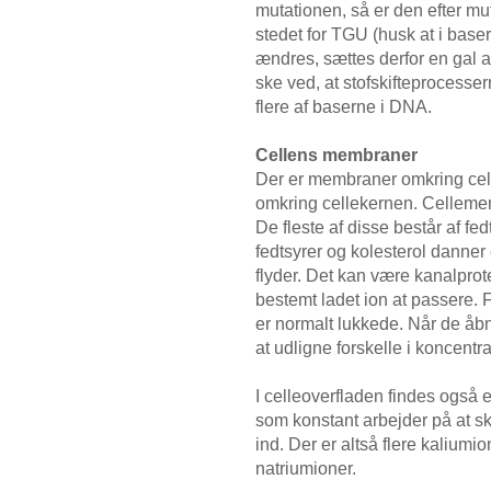
mutationen, så er den efter mu
stedet for TGU (husk at i baser
ændres, sættes derfor en gal a
ske ved, at stofskifteprocesser
flere af baserne i DNA.
Cellens membraner
Der er membraner omkring cel
omkring cellekernen. Cellememb
De fleste af disse består af fed
fedtsyrer og kolesterol danner
flyder. Det kan være kanalprotei
bestemt ladet ion at passere. 
er normalt lukkede. Når de å
at udligne forskelle i koncentr
I celleoverfladen findes også
som konstant arbejder på at s
ind. Der er altså flere kaliumi
natriumioner.