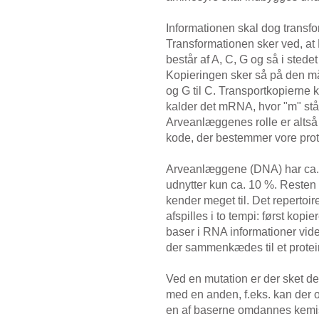
Informationen skal dog transf
Transformationen sker ved, at
består af A, C, G og så i stede
Kopieringen sker så på den måde
og G til C. Transportkopierne
kalder det mRNA, hvor "m" står
Arveanlæggenes rolle er altså
kode, der bestemmer vore pr
Arveanlæggene (DNA) har ca. 3
udnytter kun ca. 10 %. Resten 
kender meget til. Det repertoir
afspilles i to tempi: først kopie
baser i RNA informationer vide
der sammenkædes til et protei
Ved en mutation er der sket det
med en anden, f.eks. kan der ops
en af baserne omdannes kemisk