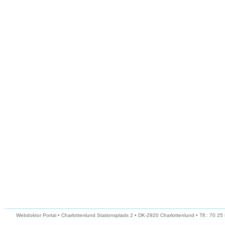
Webdoktor Portal • Charlottenlund Stationsplads 2 • DK-2920 Charlottenlund • Tlf.: 70 25 