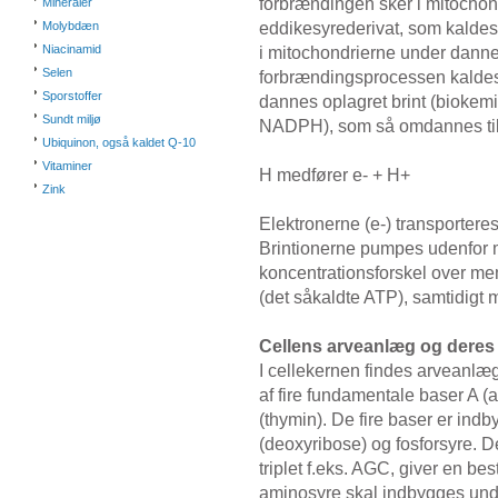
forbrændingen sker i mitochon
Mineraler
eddikesyrederivat, som kaldes
Molybdæn
Niacinamid
i mitochondrierne under danne
Selen
forbrændingsprocessen kaldes
Sporstoffer
dannes oplagret brint (biokem
Sundt miljø
NADPH), som så omdannes til e
Ubiquinon, også kaldet Q-10
Vitaminer
H medfører e- + H+
Zink
Elektronerne (e-) transporteres 
Brintionerne pumpes udenfor
koncentrationsforskel over me
(det såkaldte ATP), samtidigt m
Cellens arveanlæg og deres
I cellekernen findes arveanl
af fire fundamentale baser A (a
(thymin). De fire baser er ind
(deoxyribose) og fosforsyre. De
triplet f.eks. AGC, giver en be
aminosyre skal indbygges unde