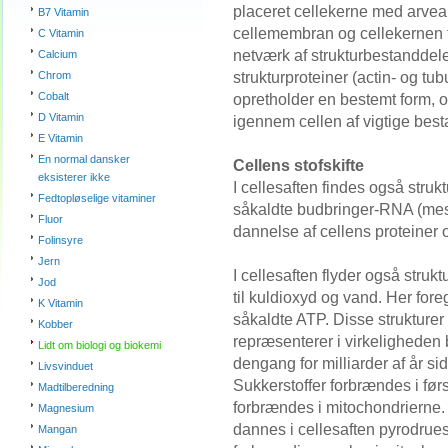
placeret cellekerne med arve
B7 Vitamin
cellemembran og cellekernen f
C Vitamin
netværk af strukturbestanddele 
Calcium
strukturproteiner (actin- og tu
Chrom
Cobalt
opretholder en bestemt form, o
D Vitamin
igennem cellen af vigtige bes
E Vitamin
En normal dansker
Cellens stofskifte
eksisterer ikke
I cellesaften findes også strukt
Fedtopløselige vitaminer
såkaldte budbringer-RNA (mess
Fluor
dannelse af cellens proteiner o
Folinsyre
Jern
I cellesaften flyder også struk
Jod
til kuldioxyd og vand. Her for
K Vitamin
såkaldte ATP. Disse strukture
Kobber
repræsenterer i virkeligheden b
Lidt om biologi og biokemi
dengang for milliarder af år si
Livsvinduet
Sukkerstoffer forbrændes i førs
Madtilberedning
forbrændes i mitochondrierne. 
Magnesium
dannes i cellesaften pyrodrue
Mangan