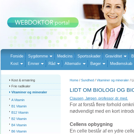
Forside
Sygdomme
Medicins
Sportsskader
Graviditet
B
Kost
Emner
Råd
Alternativ
Bøger
Medlemskab
Kost & ernæring
Home
/
Sundhed
/
Vitaminer og mineraler
/ L
Frie radikaler
LIDT OM BIOLOGI OG BI
Vitaminer og mineraler
Clausen, Jørgen, professor, dr. med.
A Vitamin
For at forstå flere forhold omk
B1 Vitamin
nødvendigt med en kort introdu
B12 Vitamin
B2 Vitamin
Cellens opbygning
B4 Vitamin
En celle består af en ydre cel
B6 Vitamin