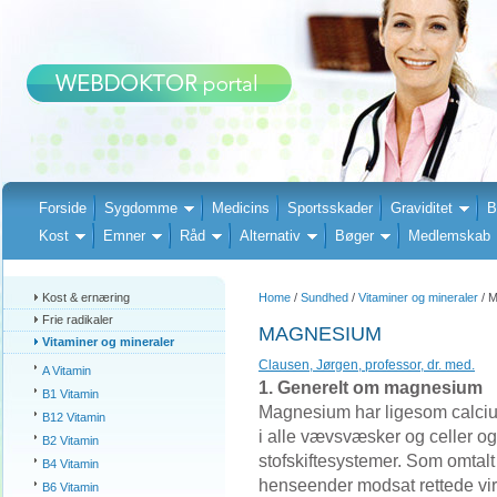
Forside
Sygdomme
Medicins
Sportsskader
Graviditet
B
Kost
Emner
Råd
Alternativ
Bøger
Medlemskab
Kost & ernæring
Home
/
Sundhed
/
Vitaminer og mineraler
/ 
Frie radikaler
MAGNESIUM
Vitaminer og mineraler
Clausen, Jørgen, professor, dr. med.
A Vitamin
1. Generelt om magnesium
B1 Vitamin
Magnesium har ligesom calciu
B12 Vitamin
i alle vævsvæsker og celler og 
B2 Vitamin
stofskiftesystemer. Som omta
B4 Vitamin
henseender modsat rettede vir
B6 Vitamin