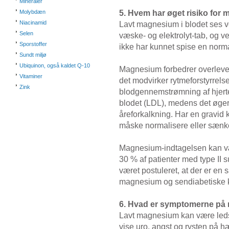
Mineraler
5. Hvem har øget risiko fo
Molybdæn
Niacinamid
Lavt magnesium i blodet ses v
Selen
væske- og elektrolyt-tab, og ve
Sporstoffer
ikke har kunnet spise en norma
Sundt miljø
Ubiquinon, også kaldet Q-10
Magnesium forbedrer overlevels
Vitaminer
det modvirker rytmeforstyrrelse
Zink
blodgennemstrømning af hjerte
blodet (LDL), medens det øger
åreforkalkning. Har en gravid
måske normalisere eller sænke
Magnesium-indtagelsen kan vær
30 % af patienter med type II 
været postuleret, at der er 
magnesium og sendiabetiske k
6. Hvad er symptomerne p
Lavt magnesium kan være ledsa
vise uro, angst og rysten p