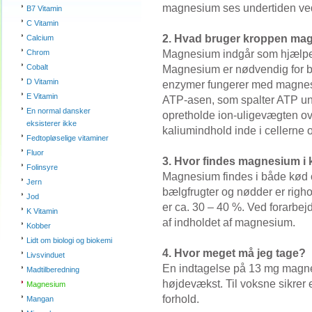
magnesium ses undertiden ved 
B7 Vitamin
C Vitamin
2. Hvad bruger kroppen mag
Calcium
Magnesium indgår som hjælpef
Chrom
Cobalt
Magnesium er nødvendig for b
D Vitamin
enzymer fungerer med magnesi
E Vitamin
ATP-asen, som spalter ATP unde
En normal dansker
opretholde ion-uligevægten o
eksisterer ikke
kaliumindhold inde i cellerne 
Fedtopløselige vitaminer
Fluor
3. Hvor findes magnesium i
Folinsyre
Magnesium findes i både kød o
Jern
bælgfrugter og nødder er rig
Jod
er ca. 30 – 40 %. Ved forarbejd
K Vitamin
af indholdet af magnesium.
Kobber
Lidt om biologi og biokemi
4. Hvor meget må jeg tage?
Livsvinduet
En indtagelse på 13 mg magne
Madtilberedning
højdevækst. Til voksne sikrer e
Magnesium
forhold.
Mangan