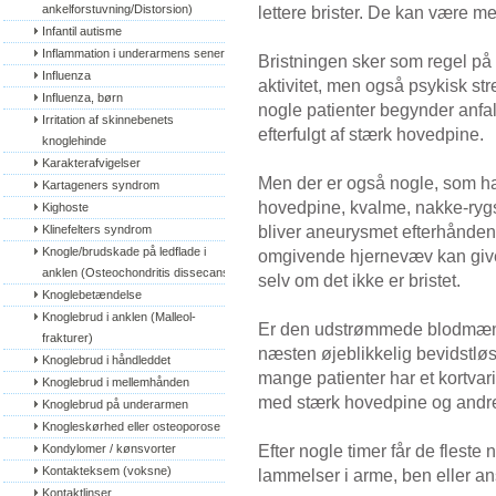
ankelforstuvning/Distorsion)
lettere brister. De kan være me
Infantil autisme
Inflammation i underarmens sener
Bristningen sker som regel på 
Influenza
aktivitet, men også psykisk st
Influenza, børn
nogle patienter begynder anfa
Irritation af skinnebenets 
efterfulgt af stærk hovedpine.
knoglehinde
Karakterafvigelser
Men der er også nogle, som 
Kartageners syndrom
hovedpine, kvalme, nakke-rygsm
Kighoste
bliver aneurysmet efterhånden s
Klinefelters syndrom
Knogle/brudskade på ledflade i 
omgivende hjernevæv kan giv
anklen (Osteochondritis dissecans)
selv om det ikke er bristet.
Knoglebetændelse
Knoglebrud i anklen (Malleol-
Er den udstrømmede blodmængd
frakturer)
næsten øjeblikkelig bevidstlø
Knoglebrud i håndleddet
mange patienter har et kortvar
Knoglebrud i mellemhånden
med stærk hovedpine og andr
Knoglebrud på underarmen
Knogleskørhed eller osteoporose
Efter nogle timer får de fleste
Kondylomer / kønsvorter
Kontakteksem (voksne)
lammelser i arme, ben eller ans
Kontaktlinser