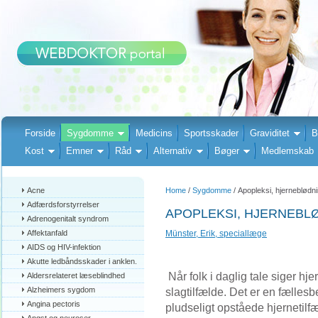
Forside
Sygdomme
Medicins
Sportsskader
Graviditet
B
Kost
Emner
Råd
Alternativ
Bøger
Medlemskab
Acne
Home
/
Sygdomme
/ Apopleksi, hjerneblødn
Adfærdsforstyrrelser
APOPLEKSI, HJERNEBL
Adrenogenitalt syndrom
Affektanfald
Münster, Erik, speciallæge
AIDS og HIV-infektion
Akutte ledbåndsskader i anklen.
Når folk i daglig tale siger hj
Aldersrelateret læseblindhed
Alzheimers sygdom
slagtilfælde. Det er en fælle
Angina pectoris
pludseligt opståede hjernetilfæ