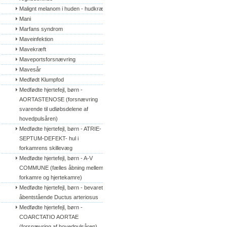
Malignt melanom i huden - hudkræft
Mani
Marfans syndrom
Maveinfektion
Mavekræft
Maveportsforsnævring
Mavesår
Medfødt Klumpfod
Medfødte hjertefejl, børn - 
AORTASTENOSE (forsnævring 
svarende til udløbsdelene af 
hovedpulsåren)
Medfødte hjertefejl, børn - ATRIE-
SEPTUM-DEFEKT- hul i 
forkamrens skillevæg
Medfødte hjertefejl, børn - A-V 
COMMUNE (fælles åbning mellem 
forkamre og hjertekamre)
Medfødte hjertefejl, børn - bevaret/
åbentstående Ductus arteriosus
Medfødte hjertefejl, børn - 
COARCTATIO AORTAE 
(forsnævring af hovedpulsåren)