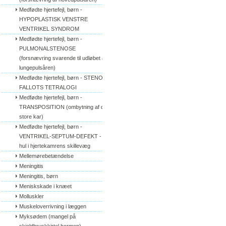
Medfødte hjertefejl, børn - 
HYPOPLASTISK VENSTRE 
VENTRIKEL SYNDROM
Medfødte hjertefejl, børn - 
PULMONALSTENOSE 
(forsnævring svarende til udløbet af 
lungepulsåren)
Medfødte hjertefejl, børn - STENO 
FALLOTS TETRALOGI
Medfødte hjertefejl, børn - 
TRANSPOSITION (ombytning af de 
store kar)
Medfødte hjertefejl, børn - 
VENTRIKEL-SEPTUM-DEFEKT - 
hul i hjertekamrens skillevæg
Mellemørebetændelse
Meningitis
Meningitis, børn
Meniskskade i knæet
Molluskler
Muskeloverrivning i læggen
Myksødem (mangel på 