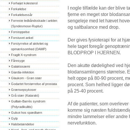
Forhøjet kolesterol
I nogle tilfælde kan der blive 
Forkølelse
fjerne en meget stor blodansa
Forkølelsessår
sengeleje med let hævet hove
Forreste ledbåndsskade i anklen 
(Syndesmose-Ruptur)
og saltbalance med drop.
Forstoppelse
Forstuvet ankel
Der gives fysioterapi for at hj
Forstyrrelse af aktivitet og 
hele taget foregår genoptræ
opmærksomhed (DAMP)
BLODPROP I HJERNEN.
Fragilt X-syndrom
Fåresyge
Den akutte dødelighed ved hj
Galaktosæmi
blodansamlingens størrelse. E
Giardia-infektion
helt oppe på 80-90 procent, m
Glaukom - Grøn stær
procent. Som helhed ligger d
Godartet forstørrelse af prostata
Grænsepsykoser
på 25-40 procent.
Grå stær (Katarakt)
Guillain-Barrès syndrom 
Af de patienter, som overlever 
(Polyradikulitis)
komme sig næsten fuldstændigt
Gulsot hos spædbørn
mindre lammelser eller andre
Gylp
nervefunktion.
Halsbetændelse