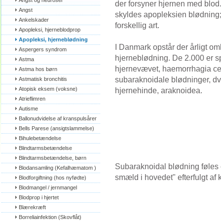
Angst og neuroser
der forsyner hjernen med blod.
Angst
skyldes apopleksien blødning;
Ankelskader
forskellig art.
Apopleksi, hjerneblodprop
Apopleksi, hjerneblødning
I Danmark opstår der årligt omk
Aspergers syndrom
hjerneblødning. De 2.000 er s
Astma
hjernevævet, haemorrhagia cer
Astma hos børn
subaraknoidale blødninger, d
Astmatisk bronchitis
Atopisk eksem (voksne)
hjernehinde, araknoidea.
Atrieflimren
Autisme
Ballonudvidelse af kranspulsårer
Bells Parese (ansigtslammelse)
Bihulebetændelse
Blindtarmsbetændelse
Blindtarmsbetændelse, børn
Subaraknoidal blødning føles 
Blodansamling (Kefalhæmatom )
smæld i hovedet" efterfulgt af 
Blodforgiftning (hos nyfødte)
Blodmangel / jernmangel
Blodprop i hjertet
Blærekræft
Borreliainfektion (Skovflåt)