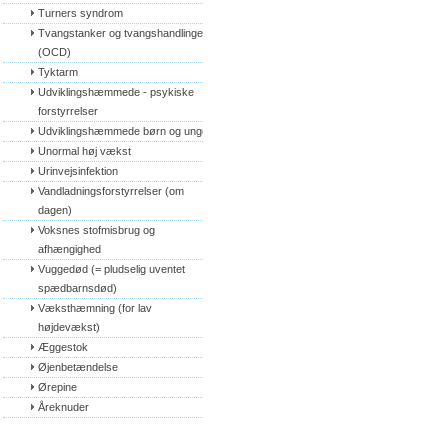
Turners syndrom
Tvangstanker og tvangshandlinger 
(OCD)
Tyktarm
Udviklingshæmmede - psykiske 
forstyrrelser
Udviklingshæmmede børn og unge
Unormal høj vækst
Urinvejsinfektion
Vandladningsforstyrrelser (om 
dagen)
Voksnes stofmisbrug og 
afhængighed
Vuggedød (= pludselig uventet 
spædbarnsdød)
Væksthæmning (for lav 
højdevækst)
Æggestok
Øjenbetændelse
Ørepine
Åreknuder