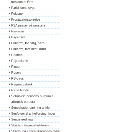
forsiden af låret
Parkinsons syge
Polypper
Prostataforstørrelse
PSA passer på prostata
Psoriasis
Psykoser
Pubertet, for tidlig, børn
Pubertet, forsinket, børn
Rachitis
Rejsediarré
Ringorm
Rosen
RS-virus
Rygmarvsbrok
Røde hunde
Schønlein-henochs purpura / 
allergisk purpura
Seneskader omkring anklen
Senfølger til ankelforstuvninger
Sengevædning
Skader i lægmuskulaturen
Skader på senen til læggens dybe 