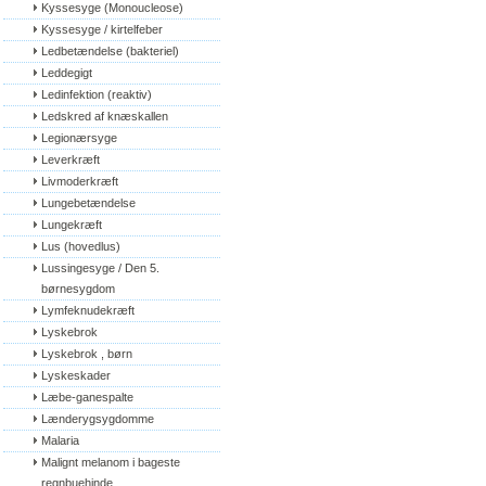
Kyssesyge (Monoucleose)
Kyssesyge / kirtelfeber
Ledbetændelse (bakteriel)
Leddegigt
Ledinfektion (reaktiv)
Ledskred af knæskallen
Legionærsyge
Leverkræft
Livmoderkræft
Lungebetændelse
Lungekræft
Lus (hovedlus)
Lussingesyge / Den 5. 
børnesygdom
Lymfeknudekræft
Lyskebrok
Lyskebrok , børn
Lyskeskader
Læbe-ganespalte
Lænderygsygdomme
Malaria
Malignt melanom i bageste 
regnbuehinde