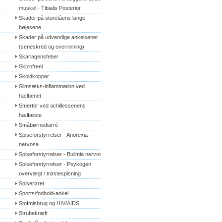
muskel - Tibialis Posterior
Skader på storetåens lange 
bøjesene
Skader på udvendige ankelsener 
(seneskred og overrivning)
Skarlagensfeber
Skizofreni
Skoldkopper
Slimsæks-inflammation ved 
hælbenet
Smerter ved achillessenens 
hælfæste
Småbørnsdiarré
Spiseforstyrrelser - Anorexia 
nervosa
Spiseforstyrrelser - Bulimia nervosa
Spiseforstyrrelser - Psykogen 
overvægt / trøstespisning
Spiserøret
Sports/fodbold-ankel
Stofmisbrug og HIV/AIDS.
Strubekræft