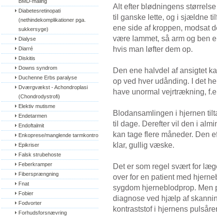
BMD-måling
Alt efter blødningens størrel
Diabetesretinopati 
til ganske lette, og i sjældne 
(nethindekomplikationer pga. 
ene side af kroppen, modsat 
sukkersyge)
være lammet, så arm og ben er
Dialyse
hvis man løfter dem op.
Diarré
Diskitis
Downs syndrom
Den ene halvdel af ansigtet k
Duchenne Erbs paralyse
op ved hver udånding. I det hel
Dværgvækst - Achondroplasi 
have unormal vejrtrækning, f.ek
(Chondrodystrofi)
Elektiv mutisme
Blodansamlingen i hjernen tiltag
Endetarmen
til dage. Derefter vil den i al
Endoftalmit
kan tage flere måneder. Den e
Enkoprese/manglende tarmkontrol
klar, gullig væske.
Epikriser
Falsk strubehoste
Feberkramper
Det er som regel svært for læ
Fibersprængning
over for en patient med hjerne
Fnat
sygdom hjerneblodprop. Men på
Fobier
diagnose ved hjælp af skannin
Fodvorter
kontraststof i hjernens pulsårer
Forhudsforsnævring