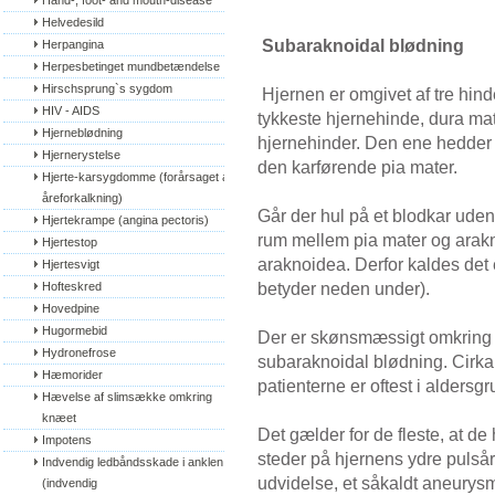
Hand-, foot- and mouth-disease
Helvedesild
Subaraknoidal blødning
Herpangina
Herpesbetinget mundbetændelse
Hirschsprung`s sygdom
Hjernen er omgivet af tre hin
HIV - AIDS
tykkeste hjernehinde, dura mat
Hjerneblødning
hjernehinder. Den ene hedder 
Hjernerystelse
den karførende pia mater.
Hjerte-karsygdomme (forårsaget af 
åreforkalkning)
Går der hul på et blodkar uden 
Hjertekrampe (angina pectoris)
rum mellem pia mater og arak
Hjertestop
araknoidea. Derfor kaldes det 
Hjertesvigt
betyder neden under).
Hofteskred
Hovedpine
Hugormebid
Der er skønsmæssigt omkring 
Hydronefrose
subaraknoidal blødning. Cirka 
Hæmorider
patienterne er oftest i aldersg
Hævelse af slimsække omkring 
knæet
Det gælder for de fleste, at de
Impotens
steder på hjernens ydre pulsår
Indvendig ledbåndsskade i anklen 
udvidelse, et såkaldt aneurys
(indvendig 