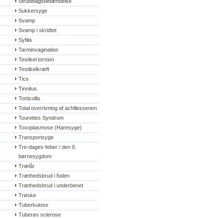
Strubelågsbetændelse
Sukkersyge
Svamp
Svamp i skridtet
Syfilis
Tarminvagination
Testikel torsion
Testikelkræft
Tics
Tinnitus
Torticollis
Total overrivning af achillessenen
Tourettes Syndrom
Toxoplasmose (Haresyge)
Transportsyge
Tre-dages-feber / den 6. 
børnesygdom
Trælår
Træthedsbrud i foden
Træthedsbrud i underbenet
Trøske
Tuberkulose
Tuberøs sclerose