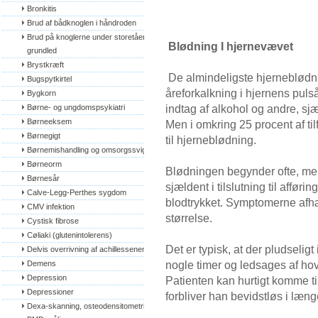
Bronkitis
Brud af bådknoglen i håndroden
Brud på knoglerne under storetåens 
Blødning I hjernevævet
grundled
Brystkræft
De almindeligste hjerneblødnin
Bugspytkirtel
åreforkalkning i hjernens pulså
Bygkorn
indtag af alkohol og andre, sj
Børne- og ungdomspsykiatri
Børneeksem
Men i omkring 25 procent af t
Børnegigt
til hjerneblødning.
Børnemishandling og omsorgssvigt
Børneorm
Blødningen begynder ofte, mens 
Børnesår
sjældent i tilslutning til afføri
Calve-Legg-Perthes sygdom
blodtrykket. Symptomerne afh
CMV infektion
størrelse.
Cystisk fibrose
Cøliaki (glutenintolerens)
Det er typisk, at der pludselig
Delvis overrivning af achillessenen
nogle timer og ledsages af ho
Demens
Depression
Patienten kan hurtigt komme ti
Depressioner
forbliver han bevidstløs i længe
Dexa-skanning, osteodensitometri, 