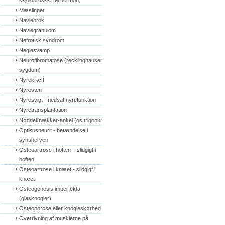
skjoldbruskkirtel hormon)
Mæslinger
Navlebrok
Navlegranulom
Nefrotisk syndrom
Neglesvamp
Neurofibromatose (recklinghausens 
sygdom)
Nyrekræft
Nyresten
Nyresvigt - nedsat nyrefunktion
Nyretransplantation
Nøddeknækker-ankel (os trigonum)
Optikusneurit - betændelse i 
synsnerven
Osteoartrose i hoften – slidgigt i 
hoften
Osteoartrose i knæet - slidgigt i 
knæet
Osteogenesis imperfekta 
(glasknogler)
Osteoporose eller knogleskørhed
Overrivning af musklerne på 