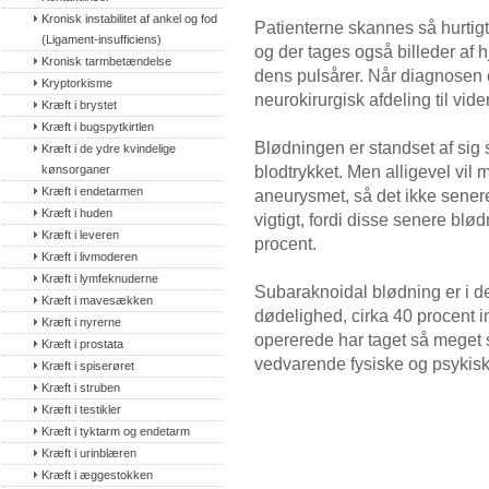
Kronisk instabilitet af ankel og fod 
Patienterne skannes så hurtig
(Ligament-insufficiens)
og der tages også billeder af hj
Kronisk tarmbetændelse
dens pulsårer. Når diagnosen er 
Kryptorkisme
neurokirurgisk afdeling til vid
Kræft i brystet
Kræft i bugspytkirtlen
Blødningen er standset af sig s
Kræft i de ydre kvindelige 
blodtrykket. Men alligevel vil 
kønsorganer
Kræft i endetarmen
aneurysmet, så det ikke sener
Kræft i huden
vigtigt, fordi disse senere bl
Kræft i leveren
procent.
Kræft i livmoderen
Kræft i lymfeknuderne
Subaraknoidal blødning er i de
Kræft i mavesækken
dødelighed, cirka 40 procent i
Kræft i nyrerne
opererede har taget så meget s
Kræft i prostata
vedvarende fysiske og psykisk
Kræft i spiserøret
Kræft i struben
Kræft i testikler
Kræft i tyktarm og endetarm
Kræft i urinblæren
Kræft i æggestokken