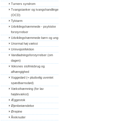
Turners syndrom
Tvangstanker og tvangshandlinger 
(OCD)
Tyktarm
Udviklingshæmmede - psykiske 
forstyrrelser
Udviklingshæmmede børn og unge
Unormal høj vækst
Urinvejsinfektion
Vandladningsforstyrrelser (om 
dagen)
Voksnes stofmisbrug og 
afhængighed
Vuggedød (= pludselig uventet 
spædbarnsdød)
Væksthæmning (for lav 
højdevækst)
Æggestok
Øjenbetændelse
Ørepine
Åreknuder