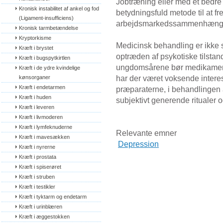
Jobtræning eller med et bedr
Kronisk instabilitet af ankel og fod 
betydningsfuld metode til at 
(Ligament-insufficiens)
arbejdsmarkedssammenhæng f
Kronisk tarmbetændelse
Kryptorkisme
Medicinsk behandling er ikke 
Kræft i brystet
optræden af psykotiske tilstan
Kræft i bugspytkirtlen
ungdomsårene bør medikamente
Kræft i de ydre kvindelige 
har der været voksende interes
kønsorganer
Kræft i endetarmen
præparaterne, i behandlingen
Kræft i huden
subjektivt generende ritualer
Kræft i leveren
Kræft i livmoderen
Kræft i lymfeknuderne
Relevante emner
Kræft i mavesækken
Depression
Kræft i nyrerne
Kræft i prostata
Kræft i spiserøret
Kræft i struben
Kræft i testikler
Kræft i tyktarm og endetarm
Kræft i urinblæren
Kræft i æggestokken