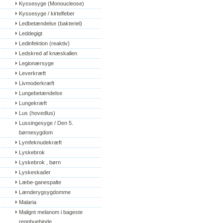
Kyssesyge (Monoucleose)
Kyssesyge / kirtelfeber
Ledbetændelse (bakteriel)
Leddegigt
Ledinfektion (reaktiv)
Ledskred af knæskallen
Legionærsyge
Leverkræft
Livmoderkræft
Lungebetændelse
Lungekræft
Lus (hovedlus)
Lussingesyge / Den 5. 
børnesygdom
Lymfeknudekræft
Lyskebrok
Lyskebrok , børn
Lyskeskader
Læbe-ganespalte
Lænderygsygdomme
Malaria
Malignt melanom i bageste 
regnbuehinde