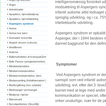
Angst og neuroser
intelligensmæssig forsinket udv
Angst
modsætning til Aspergers syn
Ankelskader
infantil autisme altid ledsaget 
Apopleksi, hjerneblodprop
sproglig udvikling, og i ca. 75
Apopleksi, hjerneblødning
intellektuelle udvikling.
Aspergers syndrom
Astma
Aspergers syndrom er opkaldt 
Astma hos børn
Asperger, der i 1944 beskrev n
Astmatisk bronchitis
Atopisk eksem (voksne)
dannet baggrund for den defini
Atrieflimren
Autisme
Ballonudvidelse af kranspulsårer
Bells Parese (ansigtslammelse)
Symptomer
Bihulebetændelse
Blindtarmsbetændelse
Ved Aspergers syndrom er der 
Blindtarmsbetændelse, børn
samspil som ved infantil autis
Blodansamling (Kefalhæmatom )
udvikling, evt. efter det 3. lev
Blodforgiftning (hos nyfødte)
barnet med at lege med andre 
Blodmangel / jernmangel
Blodprop i hjertet
kommunikation er speciel, oft
Blærekræft
virker unaturlige, især for de
Borreliainfektion (Skovflåt)