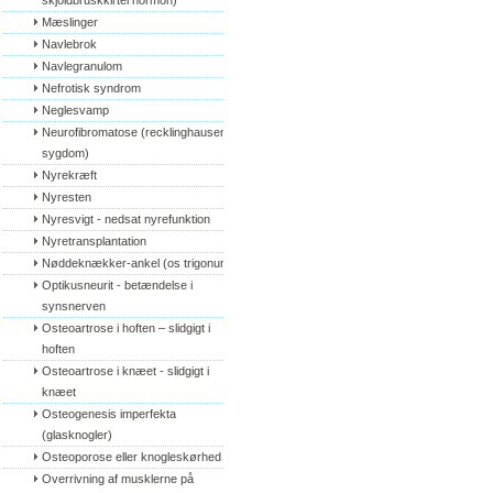
skjoldbruskkirtel hormon)
Mæslinger
Navlebrok
Navlegranulom
Nefrotisk syndrom
Neglesvamp
Neurofibromatose (recklinghausens 
sygdom)
Nyrekræft
Nyresten
Nyresvigt - nedsat nyrefunktion
Nyretransplantation
Nøddeknækker-ankel (os trigonum)
Optikusneurit - betændelse i 
synsnerven
Osteoartrose i hoften – slidgigt i 
hoften
Osteoartrose i knæet - slidgigt i 
knæet
Osteogenesis imperfekta 
(glasknogler)
Osteoporose eller knogleskørhed
Overrivning af musklerne på 