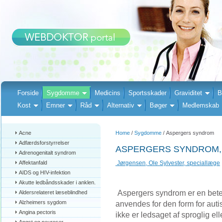
Forside
Sygdomme
Medicins
Sportsskader
Graviditet
B
Kost
Emner
Råd
Alternativ
Bøger
Medlemskab
Acne
Home
/
Sygdomme
/ Aspergers syndrom
Adfærdsforstyrrelser
ASPERGERS SYNDROM,
Adrenogenitalt syndrom
Affektanfald
Jørgensen, Ole Sylvester, speciallæge
AIDS og HIV-infektion
Akutte ledbåndsskader i anklen.
Aspergers syndrom er en bete
Aldersrelateret læseblindhed
Alzheimers sygdom
anvendes for den form for auti
Angina pectoris
ikke er ledsaget af sproglig ell