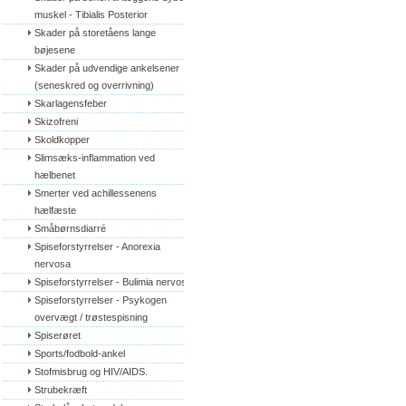
muskel - Tibialis Posterior
Skader på storetåens lange 
bøjesene
Skader på udvendige ankelsener 
(seneskred og overrivning)
Skarlagensfeber
Skizofreni
Skoldkopper
Slimsæks-inflammation ved 
hælbenet
Smerter ved achillessenens 
hælfæste
Småbørnsdiarré
Spiseforstyrrelser - Anorexia 
nervosa
Spiseforstyrrelser - Bulimia nervosa
Spiseforstyrrelser - Psykogen 
overvægt / trøstespisning
Spiserøret
Sports/fodbold-ankel
Stofmisbrug og HIV/AIDS.
Strubekræft