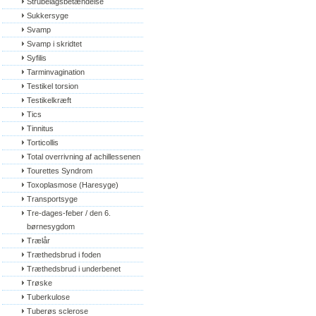
Strubelågsbetændelse
Sukkersyge
Svamp
Svamp i skridtet
Syfilis
Tarminvagination
Testikel torsion
Testikelkræft
Tics
Tinnitus
Torticollis
Total overrivning af achillessenen
Tourettes Syndrom
Toxoplasmose (Haresyge)
Transportsyge
Tre-dages-feber / den 6. 
børnesygdom
Trælår
Træthedsbrud i foden
Træthedsbrud i underbenet
Trøske
Tuberkulose
Tuberøs sclerose