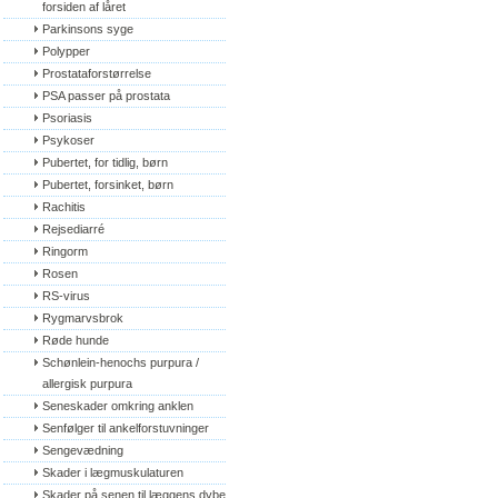
forsiden af låret
Parkinsons syge
Polypper
Prostataforstørrelse
PSA passer på prostata
Psoriasis
Psykoser
Pubertet, for tidlig, børn
Pubertet, forsinket, børn
Rachitis
Rejsediarré
Ringorm
Rosen
RS-virus
Rygmarvsbrok
Røde hunde
Schønlein-henochs purpura / 
allergisk purpura
Seneskader omkring anklen
Senfølger til ankelforstuvninger
Sengevædning
Skader i lægmuskulaturen
Skader på senen til læggens dybe 