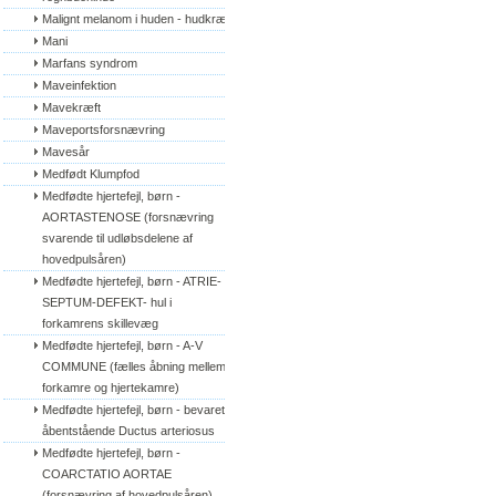
Malignt melanom i huden - hudkræft
Mani
Marfans syndrom
Maveinfektion
Mavekræft
Maveportsforsnævring
Mavesår
Medfødt Klumpfod
Medfødte hjertefejl, børn - 
AORTASTENOSE (forsnævring 
svarende til udløbsdelene af 
hovedpulsåren)
Medfødte hjertefejl, børn - ATRIE-
SEPTUM-DEFEKT- hul i 
forkamrens skillevæg
Medfødte hjertefejl, børn - A-V 
COMMUNE (fælles åbning mellem 
forkamre og hjertekamre)
Medfødte hjertefejl, børn - bevaret/
åbentstående Ductus arteriosus
Medfødte hjertefejl, børn - 
COARCTATIO AORTAE 
(forsnævring af hovedpulsåren)