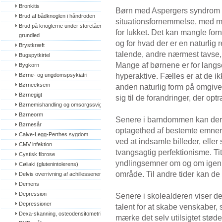
Bronkitis
Børn med Aspergers syndrom m
Brud af bådknoglen i håndroden
situationsfornemmelse, med muli
Brud på knoglerne under storetåens 
for lukket. Det kan mangle for
grundled
og for hvad der er en naturlig 
Brystkræft
talende, andre nærmest tavse, i
Bugspytkirtel
Mange af børnene er for langs
Bygkorn
hyperaktive. Fælles er at de ik
Børne- og ungdomspsykiatri
Børneeksem
anden naturlig form på omgive
Børnegigt
sig til de forandringer, der op
Børnemishandling og omsorgssvigt
Børneorm
Senere i barndommen kan der o
Børnesår
optagethed af bestemte emner,
Calve-Legg-Perthes sygdom
ved at indsamle billeder, ell
CMV infektion
tvangsagtig perfektionisme. T
Cystisk fibrose
yndlingsemner om og om igen, f
Cøliaki (glutenintolerens)
område. Til andre tider kan de
Delvis overrivning af achillessenen
Demens
Depression
Senere i skolealderen viser 
Depressioner
talent for at skabe venskaber,
Dexa-skanning, osteodensitometri, 
mærke det selv utilsigtet støde