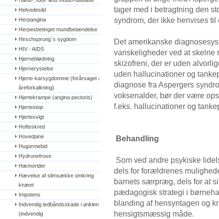
Hand-, foot- and mouth-disease
tager med i betragtning den s
Helvedesild
syndrom, der ikke henvises til e
Herpangina
Herpesbetinget mundbetændelse
Hirschsprung`s sygdom
Det amerikanske diagnosesyst
HIV - AIDS
vanskeligheder ved at skelne
Hjerneblødning
skizofreni, der er uden alvorli
Hjernerystelse
uden hallucinationer og tankep
Hjerte-karsygdomme (forårsaget af 
diagnose fra Aspergers syndrom
åreforkalkning)
voksenalder, bør der være ops
Hjertekrampe (angina pectoris)
f.eks. hallucinationer og tank
Hjertestop
Hjertesvigt
Hofteskred
Hovedpine
Behandling
Hugormebid
Hydronefrose
Som ved andre psykiske lidelser
Hæmorider
dels for forældrenes muligheder
Hævelse af slimsække omkring 
barnets særpræg, dels for at 
knæet
pædagogisk strategi i børneha
Impotens
blanding af hensyntagen og krav
Indvendig ledbåndsskade i anklen 
hensigtsmæssig måde.
(indvendig 