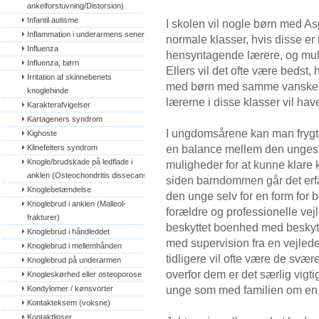
ankelforstuvning/Distorsion)
Infantil autisme
I skolen vil nogle børn med A
Inflammation i underarmens sener
normale klasser, hvis disse er
Influenza
hensyntagende lærere, og muli
Influenza, børn
Ellers vil det ofte være bedst
Irritation af skinnebenets 
med børn med samme vanskeli
knoglehinde
lærerne i disse klasser vil ha
Karakterafvigelser
Kartageners syndrom
I ungdomsårene kan man frygte
Kighoste
en balance mellem den unges t
Klinefelters syndrom
Knogle/brudskade på ledflade i 
muligheder for at kunne klare
anklen (Osteochondritis dissecans)
siden barndommen går det erfa
Knoglebetændelse
den unge selv for en form for b
Knoglebrud i anklen (Malleol-
forældre og professionelle vej
frakturer)
beskyttet boenhed med beskytt
Knoglebrud i håndleddet
med supervision fra en vejlede
Knoglebrud i mellemhånden
tidligere vil ofte være de svæ
Knoglebrud på underarmen
overfor dem er det særlig vigt
Knogleskørhed eller osteoporose
unge som med familien om en r
Kondylomer / kønsvorter
Kontakteksem (voksne)
Kontaktlinser