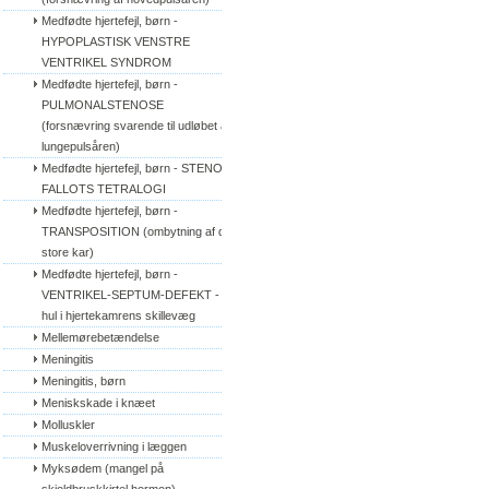
Medfødte hjertefejl, børn - 
HYPOPLASTISK VENSTRE 
VENTRIKEL SYNDROM
Medfødte hjertefejl, børn - 
PULMONALSTENOSE 
(forsnævring svarende til udløbet af 
lungepulsåren)
Medfødte hjertefejl, børn - STENO 
FALLOTS TETRALOGI
Medfødte hjertefejl, børn - 
TRANSPOSITION (ombytning af de 
store kar)
Medfødte hjertefejl, børn - 
VENTRIKEL-SEPTUM-DEFEKT - 
hul i hjertekamrens skillevæg
Mellemørebetændelse
Meningitis
Meningitis, børn
Meniskskade i knæet
Molluskler
Muskeloverrivning i læggen
Myksødem (mangel på 