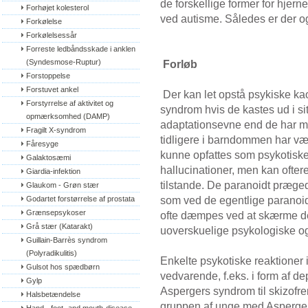
de forskellige former for hjer
Forhøjet kolesterol
ved autisme. Således er der o
Forkølelse
Forkølelsessår
Forreste ledbåndsskade i anklen 
(Syndesmose-Ruptur)
Forløb
Forstoppelse
Forstuvet ankel
Der kan let opstå psykiske k
Forstyrrelse af aktivitet og 
syndrom hvis de kastes ud i si
opmærksomhed (DAMP)
adaptationsevne end de har mu
Fragilt X-syndrom
tidligere i barndommen har vær
Fåresyge
kunne opfattes som psykotiske
Galaktosæmi
hallucinationer, men kan ofter
Giardia-infektion
tilstande. De paranoidt præged
Glaukom - Grøn stær
som ved de egentlige paranoid
Godartet forstørrelse af prostata
Grænsepsykoser
ofte dæmpes ved at skærme 
Grå stær (Katarakt)
uoverskuelige psykologiske og
Guillain-Barrès syndrom 
(Polyradikulitis)
Enkelte psykotiske reaktioner
Gulsot hos spædbørn
vedvarende, f.eks. i form af d
Gylp
Aspergers syndrom til skizofre
Halsbetændelse
gruppen af unge med Asperger