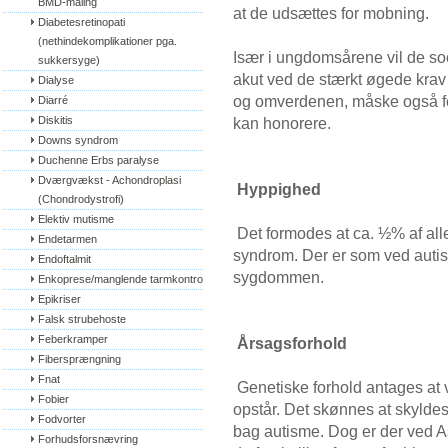
BMD-måling
at de udsættes for mobning.
Diabetesretinopati 
(nethindekomplikationer pga. 
Især i ungdomsårene vil de so
sukkersyge)
akut ved de stærkt øgede krav 
Dialyse
og omverdenen, måske også fo
Diarré
Diskitis
kan honorere.
Downs syndrom
Duchenne Erbs paralyse
Dværgvækst - Achondroplasi 
Hyppighed
(Chondrodystrofi)
Elektiv mutisme
Det formodes at ca. ½% af alle
Endetarmen
syndrom. Der er som ved auti
Endoftalmit
sygdommen.
Enkoprese/manglende tarmkontrol
Epikriser
Falsk strubehoste
Feberkramper
Årsagsforhold
Fibersprængning
Fnat
Genetiske forhold antages at 
Fobier
opstår. Det skønnes at skylde
Fodvorter
bag autisme. Dog er der ved 
Forhudsforsnævring