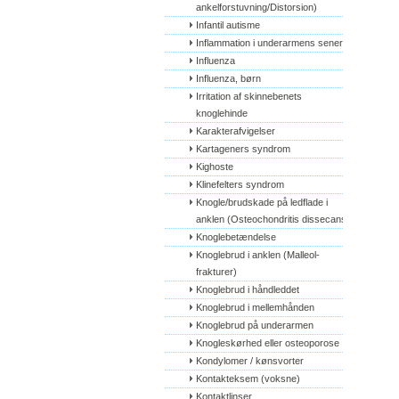
ankelforstuvning/Distorsion)
Infantil autisme
Inflammation i underarmens sener
Influenza
Influenza, børn
Irritation af skinnebenets 
knoglehinde
Karakterafvigelser
Kartageners syndrom
Kighoste
Klinefelters syndrom
Knogle/brudskade på ledflade i 
anklen (Osteochondritis dissecans)
Knoglebetændelse
Knoglebrud i anklen (Malleol-
frakturer)
Knoglebrud i håndleddet
Knoglebrud i mellemhånden
Knoglebrud på underarmen
Knogleskørhed eller osteoporose
Kondylomer / kønsvorter
Kontakteksem (voksne)
Kontaktlinser