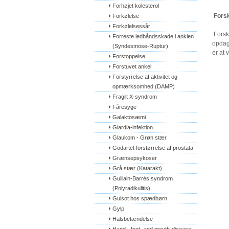
Forhøjet kolesterol
Fors
Forkølelse
Forkølelsessår
Forskn
Forreste ledbåndsskade i anklen 
opdag
(Syndesmose-Ruptur)
er at 
Forstoppelse
Forstuvet ankel
Forstyrrelse af aktivitet og 
opmærksomhed (DAMP)
Fragilt X-syndrom
Fåresyge
Galaktosæmi
Giardia-infektion
Glaukom - Grøn stær
Godartet forstørrelse af prostata
Grænsepsykoser
Grå stær (Katarakt)
Guillain-Barrès syndrom 
(Polyradikulitis)
Gulsot hos spædbørn
Gylp
Halsbetændelse