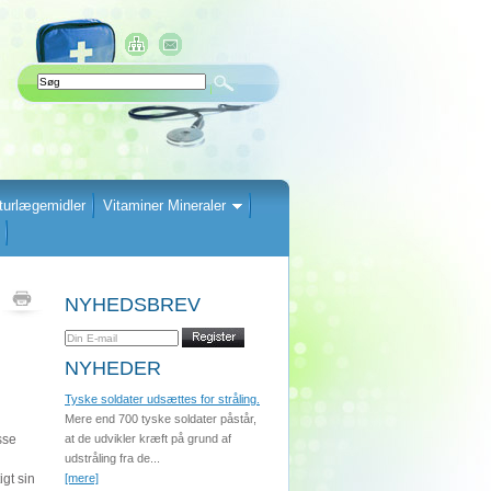
turlægemidler
Vitaminer Mineraler
NYHEDSBREV
NYHEDER
Tyske soldater udsættes for stråling.
Mere end 700 tyske soldater påstår,
sse
at de udvikler kræft på grund af
udstråling fra de...
gt sin
[mere]