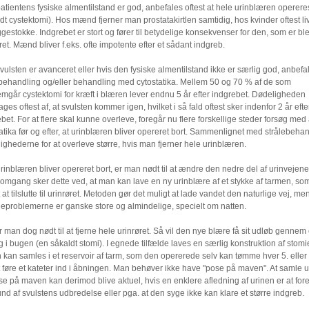
atientens fysiske almentilstand er god, anbefales oftest at hele urinblæren operere
dt cystektomi). Hos mænd fjerner man prostatakirtlen samtidig, hos kvinder oftest l
estokke. Indgrebet er stort og fører til betydelige konsekvenser for den, som er bl
et. Mænd bliver f.eks. ofte impotente efter et sådant indgreb.
vulsten er avanceret eller hvis den fysiske almentilstand ikke er særlig god, anbefal
ebehandling og/eller behandling med cytostatika. Mellem 50 og 70 % af de som
mgår cystektomi for kræft i blæren lever endnu 5 år efter indgrebet. Dødeligheden
ages oftest af, at svulsten kommer igen, hvilket i så fald oftest sker indenfor 2 år efte
bet. For at flere skal kunne overleve, foregår nu flere forskellige steder forsøg med 
atika før og efter, at urinblæren bliver opereret bort. Sammenlignet med strålebeha
ighederne for at overleve større, hvis man fjerner hele urinblæren.
rinblæren bliver opereret bort, er man nødt til at ændre den nedre del af urinvejene.
 omgang sker dette ved, at man kan lave en ny urinblære af et stykke af tarmen, som
 at tilslutte til urinrøret. Metoden gør det muligt at lade vandet den naturlige vej, me
eproblemerne er ganske store og almindelige, specielt om natten.
r man dog nødt til at fjerne hele urinrøret. Så vil den nye blære få sit udløb gennem
 i bugen (en såkaldt stomi). I egnede tilfælde laves en særlig konstruktion af stomi
 kan samles i et reservoir af tarm, som den opererede selv kan tømme hver 5. eller 
 føre et kateter ind i åbningen. Man behøver ikke have "pose på maven". At samle u
e på maven kan derimod blive aktuel, hvis en enklere afledning af urinen er at for
nd af svulstens udbredelse eller pga. at den syge ikke kan klare et større indgreb.