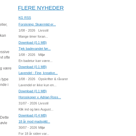
FLERE NYHEDER
KG RSS
ller,
Forskning: Skærmtid er...
1/08 - 2026
Livsstil
 kan
Mange timer foran...
Download (0.1 MB)
Tjek badevandet før...
essive
1/08 - 2026
Miljø
vt ofte
En badetur kan være...
Download (0.1 MB)
ng være
Lavendel - Fine, kreative...
s type
1/08 - 2026
Opskrifter & råvarer
ende i
Lavendel er ikke kun en...
Download (0.1 MB)
Horoskoper v. Adrian Ross...
31/07 - 2026
Livsstil
Klik ind og læs August...
Download (0.4 MB)
 Dette
18 år mod madspild...
høvle
30/07 - 2026
Miljø
For 18 år siden var...