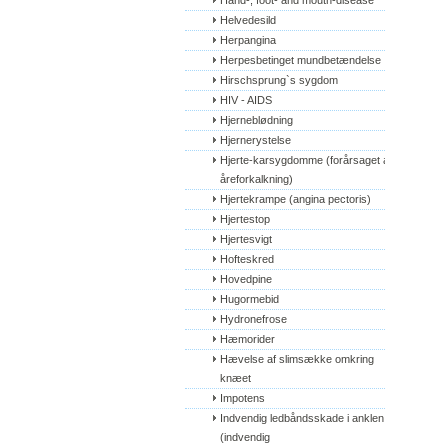
Hand-, foot- and mouth-disease
Helvedesild
Herpangina
Herpesbetinget mundbetændelse
Hirschsprung`s sygdom
HIV - AIDS
Hjerneblødning
Hjernerystelse
Hjerte-karsygdomme (forårsaget af 
åreforkalkning)
Hjertekrampe (angina pectoris)
Hjertestop
Hjertesvigt
Hofteskred
Hovedpine
Hugormebid
Hydronefrose
Hæmorider
Hævelse af slimsække omkring 
knæet
Impotens
Indvendig ledbåndsskade i anklen 
(indvendig 