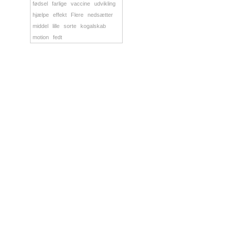
fødsel
farlige
vaccine
udvikling
hjælpe
effekt
Flere
nedsætter
middel
lille
sorte
kogalskab
motion
fedt