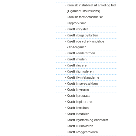
Kronisk instabilitet af ankel og fod 
(Ligament-insufficiens)
Kronisk tarmbetændelse
Kryptorkisme
Kræft i brystet
Kræft i bugspytkirtlen
Kræft i de ydre kvindelige 
kønsorganer
Kræft i endetarmen
Kræft i huden
Kræft i leveren
Kræft i livmoderen
Kræft i lymfeknuderne
Kræft i mavesækken
Kræft i nyrerne
Kræft i prostata
Kræft i spiserøret
Kræft i struben
Kræft i testikler
Kræft i tyktarm og endetarm
Kræft i urinblæren
Kræft i æggestokken