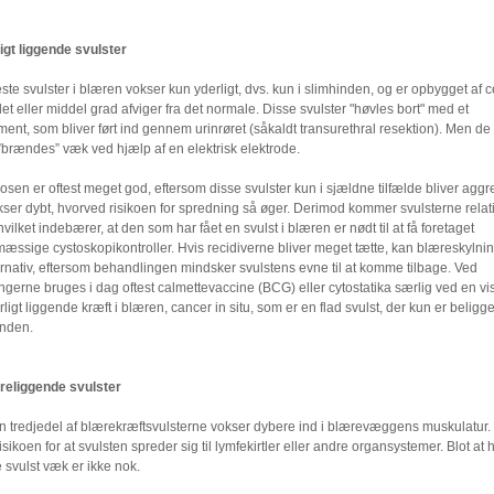
igt liggende svulster
ste svulster i blæren vokser kun yderligt, dvs. kun i slimhinden, og er opbygget af ce
let eller middel grad afviger fra det normale. Disse svulster "høvles bort" med et
ment, som bliver ført ind gennem urinrøret (såkaldt transurethral resektion). Men de
”brændes” væk ved hjælp af en elektrisk elektrode.
sen er oftest meget god, eftersom disse svulster kun i sjældne tilfælde bliver aggr
ser dybt, hvorved risikoen for spredning så øger. Derimod kommer svulsterne relati
hvilket indebærer, at den som har fået en svulst i blæren er nødt til at få foretaget
mæssige cystoskopikontroller. Hvis recidiverne bliver meget tætte, kan blæreskylni
ernativ, eftersom behandlingen mindsker svulstens evne til at komme tilbage. Ved
ngerne bruges i dag oftest calmettevaccine (BCG) eller cytostatika særlig ved en vi
rligt liggende kræft i blæren, cancer in situ, som er en flad svulst, der kun er beligg
inden.
eliggende svulster
n tredjedel af blærekræftsvulsterne vokser dybere ind i blærevæggens muskulatur.
isikoen for at svulsten spreder sig til lymfekirtler eller andre organsystemer. Blot at 
 svulst væk er ikke nok.