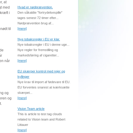
, at
øgt med
Hvad er nødprævention.
kræft i
Den såkaldte "fortrydelsespille"
tages senest 72 timer efter...
Nødprævention brug af...
ødt til
[mere]
Nye tobaksregler i EU er klar.
Nye tobaksregler i EU i denne uge...
 de
Nye regler for fremstilling og
år
markedsføring af cigaretter...
en når
[mere]
EU skærper kontrol med rejer og
kyllinger
Nye krav til import af fødevare til EU.
EU forventes snarest at iværksætte
ing og
skærpet...
læren og
[mere]
t.
Vision Team article
This is article to test tag clouds
related to Vision team and Robert
Littauer
[mere]