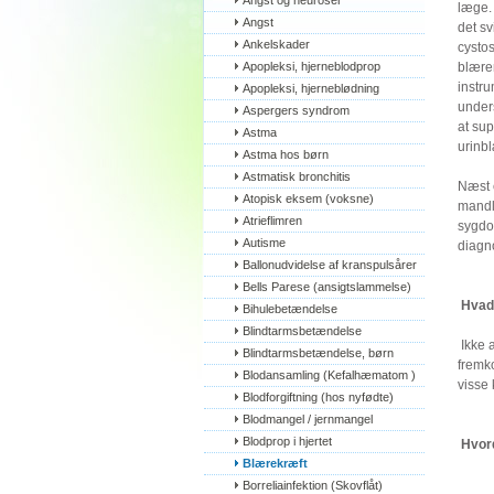
Angst og neuroser
læge.
Angst
det sv
Ankelskader
cystos
Apopleksi, hjerneblodprop
blære
instru
Apopleksi, hjerneblødning
unders
Aspergers syndrom
at su
Astma
urinb
Astma hos børn
Astmatisk bronchitis
Næst e
Atopisk eksem (voksne)
mandli
Atrieflimren
sygdo
Autisme
diagno
Ballonudvidelse af kranspulsårer
Bells Parese (ansigtslammelse)
Hvad 
Bihulebetændelse
Blindtarmsbetændelse
Ikke a
Blindtarmsbetændelse, børn
fremko
Blodansamling (Kefalhæmatom )
visse
Blodforgiftning (hos nyfødte)
Blodmangel / jernmangel
Blodprop i hjertet
Hvord
Blærekræft
Borreliainfektion (Skovflåt)