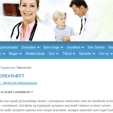
portsskader
Graviditet
Børn Unge
Sundhed
Sex Samliv
Na
v
Bøger
Medlemskab
Test
Tilbud
Nyheder
Om os
/
Sygdomme
/ Blærekræft
ÆREKRÆFT
- Medicinsk faktadatabase
er kræft i urinblæren ?
er kan opstå på forskellige steder i urinvejenes slimhinder, men de allerfleste af di
 i urinblæren. Det første og hyppigste symptom ved kræft i blæren er blod i urinen.
som dette symptom opleves som meget dramatisk, opsøger patienten som regel hurti