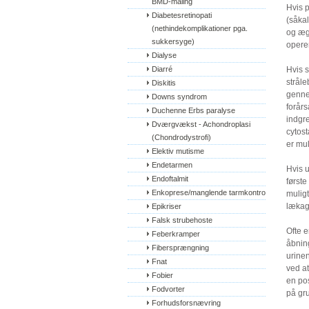
BMD-måling
Hvis p
Diabetesretinopati 
(såkal
(nethindekomplikationer pga. 
og ægg
sukkersyge)
operer
Dialyse
Diarré
Hvis s
strål
Diskitis
genne
Downs syndrom
forårs
Duchenne Erbs paralyse
indgre
Dværgvækst - Achondroplasi 
cytost
(Chondrodystrofi)
er mul
Elektiv mutisme
Endetarmen
Hvis u
Endoftalmit
første
Enkoprese/manglende tarmkontrol
muligt
lækag
Epikriser
Falsk strubehoste
Ofte e
Feberkramper
åbning
Fibersprængning
urinen
Fnat
ved at
Fobier
en pos
Fodvorter
på gru
Forhudsforsnævring