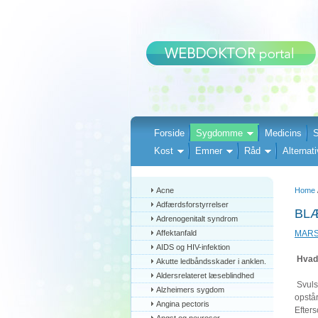
Forside
Sygdomme
Medicins
S
Kost
Emner
Råd
Alternati
Acne
Home
Adfærdsforstyrrelser
BL
Adrenogenitalt syndrom
Affektanfald
MARS 
AIDS og HIV-infektion
Hvad 
Akutte ledbåndsskader i anklen.
Aldersrelateret læseblindhed
Svulst
Alzheimers sygdom
opstår
Angina pectoris
Efter