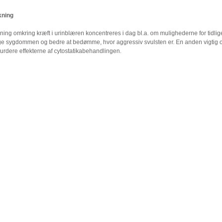
kning
ing omkring kræft i urinblæren koncentreres i dag bl.a. om mulighederne for tidlig
e sygdommen og bedre at bedømme, hvor aggressiv svulsten er. En anden vigtig
vurdere effekterne af cytostatikabehandlingen.