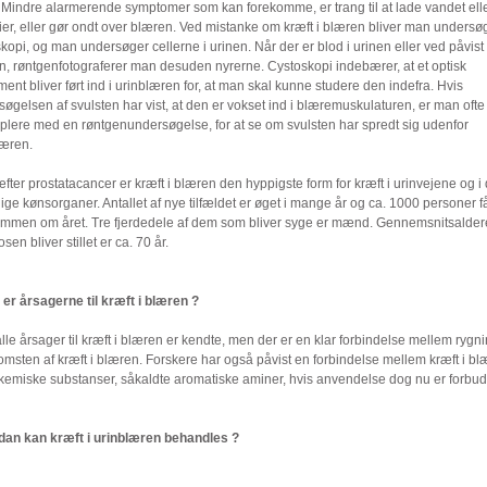
 Mindre alarmerende symptomer som kan forekomme, er trang til at lade vandet eller
ier, eller gør ondt over blæren. Ved mistanke om kræft i blæren bliver man unders
kopi, og man undersøger cellerne i urinen. Når der er blod i urinen eller ved påvist 
n, røntgenfotograferer man desuden nyrerne. Cystoskopi indebærer, at et optisk
ment bliver ført ind i urinblæren for, at man skal kunne studere den indefra. Hvis
øgelsen af svulsten har vist, at den er vokset ind i blæremuskulaturen, er man ofte n
pplere med en røntgenundersøgelse, for at se om svulsten har spredt sig udenfor
læren.
fter prostatacancer er kræft i blæren den hyppigste form for kræft i urinvejene og i
ge kønsorganer. Antallet af nye tilfældet er øget i mange år og ca. 1000 personer f
mmen om året. Tre fjerdedele af dem som bliver syge er mænd. Gennemsnitsalder
sen bliver stillet er ca. 70 år.
er årsagerne til kræft i blæren ?
lle årsager til kræft i blæren er kendte, men der er en klar forbindelse mellem rygn
msten af kræft i blæren. Forskere har også påvist en forbindelse mellem kræft i b
 kemiske substanser, såkaldte aromatiske aminer, hvis anvendelse dog nu er forbud
an kan kræft i urinblæren behandles ?