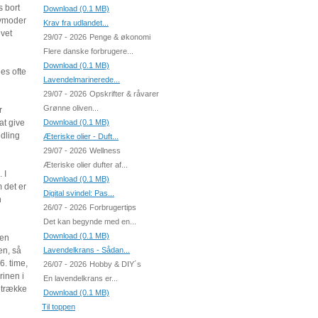
s bort
Download (0.1 MB)
ivmoder
Krav fra udlandet...
evet
29/07 - 2026
Penge & økonomi
Flere danske forbrugere...
Download (0.1 MB)
es ofte
Lavendelmarinerede...
29/07 - 2026
Opskrifter & råvarer
Grønne oliven...
r
at give
Download (0.1 MB)
ndling
Æteriske olier - Duft...
29/07 - 2026
Wellness
Æteriske olier dufter af...
 I
Download (0.1 MB)
 det er
Digital svindel: Pas...
n
26/07 - 2026
Forbrugertips
Det kan begynde med en...
Download (0.1 MB)
 en
en, så
Lavendelkrans - Sådan...
6. time,
26/07 - 2026
Hobby & DIY´s
rinen i
En lavendelkrans er...
etrække
Download (0.1 MB)
Til toppen