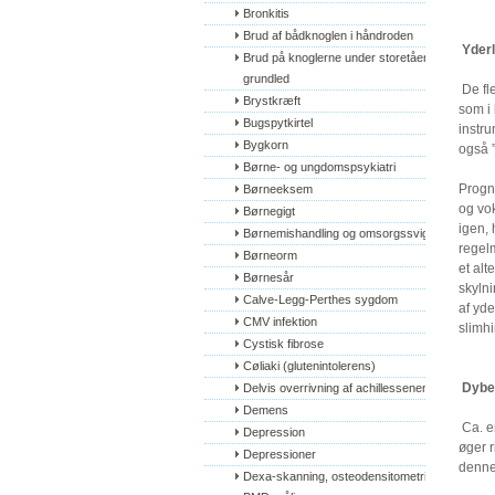
Bronkitis
Brud af bådknoglen i håndroden
Yderl
Brud på knoglerne under storetåens 
grundled
De fle
Brystkræft
som i 
Bugspytkirtel
instru
Bygkorn
også 
Børne- og ungdomspsykiatri
Progno
Børneeksem
og vok
Børnegigt
igen, 
Børnemishandling og omsorgssvigt
regel
Børneorm
et alt
Børnesår
skylni
Calve-Legg-Perthes sygdom
af yde
CMV infektion
slimh
Cystisk fibrose
Cøliaki (glutenintolerens)
Dyber
Delvis overrivning af achillessenen
Demens
Ca. e
Depression
øger r
Depressioner
denne
Dexa-skanning, osteodensitometri, 