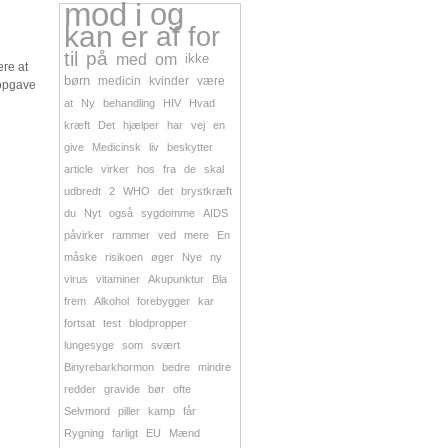
mod
i
og
kan
er
af
for
til
på
med
om
ikke
ere at
børn
medicin
kvinder
være
 opgave
at
Ny
behandling
HIV
Hvad
kræft
Det
hjælper
har
vej
en
give
Medicinsk
liv
beskytter
article
virker
hos
fra
de
skal
udbredt
2
WHO
det
brystkræft
du
Nyt
også
sygdomme
AIDS
påvirker
rammer
ved
mere
En
måske
risikoen
øger
Nye
ny
virus
vitaminer
Akupunktur
Bla
frem
Alkohol
forebygger
kar
fortsat
test
blodpropper
lungesyge
som
svært
Binyrebarkhormon
bedre
mindre
redder
gravide
bør
ofte
Selvmord
piller
kamp
får
Rygning
farligt
EU
Mænd