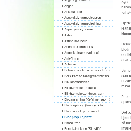
Angst og neuroser
Sygdo
Angst
halvde
Ankelskader
forhøj
Apopleksi, hjerneblodprop
Hjerte
Apopleksi, hjerneblødning
kransp
Aspergers syndrom
klump
Astma
Astma hos børn
Derve
Astmatisk bronchitis
blodma
Atopisk eksem (voksne)
der i
Atrieflimren
arvæv.
Autisme
Ballonudvidelse af kranspulsårer
Sympt
som r
Bells Parese (ansigtslammelse)
bryste
Bihulebetændelse
mave.
Blindtarmsbetændelse
Blindtarmsbetændelse, børn
Patie
Blodansamling (Kefalhæmatom )
opkas
Blodforgiftning (hos nyfødte)
Blodmangel / jernmangel
Det be
Blodprop i hjertet
hjerte
Blærekræft
så før
infarkt
Borreliainfektion (Skovflåt)