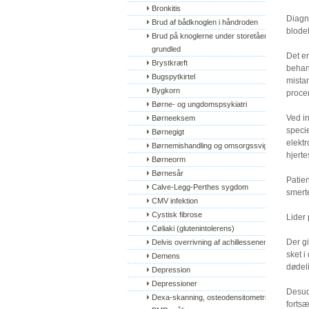
Bronkitis
Diagno
Brud af bådknoglen i håndroden
blodet
Brud på knoglerne under storetåens 
grundled
Det er
Brystkræft
behan
Bugspytkirtel
mistan
Bygkorn
procen
Børne- og ungdomspsykiatri
Ved in
Børneeksem
specie
Børnegigt
elektr
Børnemishandling og omsorgssvigt
hjerte
Børneorm
Børnesår
Patien
Calve-Legg-Perthes sygdom
smert
CMV infektion
Cystisk fibrose
Lider
Cøliaki (glutenintolerens)
Der gi
Delvis overrivning af achillessenen
sket i
Demens
dødel
Depression
Depressioner
Desude
Dexa-skanning, osteodensitometri, 
fortsæ