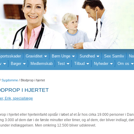
portsskader
Graviditet
Børn Unge
Sundhed
Sex Samliv
Na
v
Bøger
Medlemskab
Test
Tilbud
Nyheder
Om os
/
Sygdomme
/ Blodprop i hjertet
DPROP I HJERTET
r, Erik, speciallæge
op i hjertet eller hjerteinfarkt opstår i løbet af et år hos cirka 19.000 personer i Da
g 3.000 af dem dør i de første minutter eller timer, og af dem, der bliver indlagt, dør
 under indlæggelsen. Men omkring 12.500 bliver udskrevet.