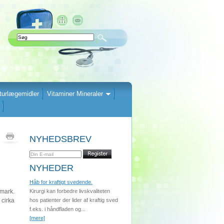
turlægemidler
Vitaminer Mineraler
NYHEDSBREV
NYHEDER
Håb for kraftigt svedende.
nmark.
Kirurgi kan forbedre livskvaliteten
 cirka
hos patienter der lider af kraftig sved
f.eks. i håndfladen og...
[mere]