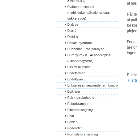
BMD-måling
at hæ
Diabetesretinopati 
(nethindekomplikationer pga. 
Når d
sukkersyge)
af pat
Dialyse
for ko
Diarré
plejen
Diskitis
Før u
Downs syndrom
årefor
Duchenne Erbs paralyse
ingen
Dværgvækst - Achondroplasi 
(Chondrodystrofi)
Elektiv mutisme
Endetarmen
Relev
Endoftalmit
Hjert
Enkoprese/manglende tarmkontrol
Epikriser
Falsk strubehoste
Feberkramper
Fibersprængning
Fnat
Fobier
Fodvorter
Forhudsforsnævring