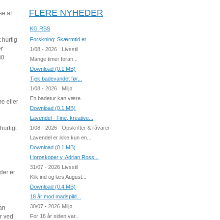
FLERE NYHEDER
se af
KG RSS
 hurtig
Forskning: Skærmtid er...
er
1/08 - 2026
Livsstil
30
Mange timer foran...
Download (0.1 MB)
Tjek badevandet før...
1/08 - 2026
Miljø
En badetur kan være...
e eller
Download (0.1 MB)
Lavendel - Fine, kreative...
hurtigt
1/08 - 2026
Opskrifter & råvarer
Lavendel er ikke kun en...
Download (0.1 MB)
Horoskoper v. Adrian Ross...
31/07 - 2026
Livsstil
der er
Klik ind og læs August...
Download (0.4 MB)
18 år mod madspild...
30/07 - 2026
Miljø
han
er ved
For 18 år siden var...