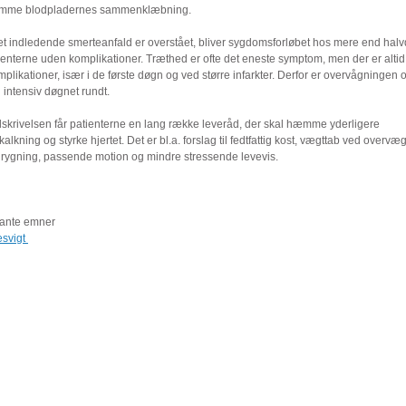
mme blodpladernes sammenklæbning.
et indledende smerteanfald er overstået, bliver sygdomsforløbet hos mere end hal
ienterne uden komplikationer. Træthed er ofte det eneste symptom, men der er altid 
mplikationer, især i de første døgn og ved større infarkter. Derfor er overvågningen 
 intensiv døgnet rundt.
dskrivelsen får patienterne en lang række leveråd, der skal hæmme yderligere
kalkning og styrke hjertet. Det er bl.a. forslag til fedtfattig kost, vægttab ved overvæg
 rygning, passende motion og mindre stressende levevis.
ante emner
esvigt