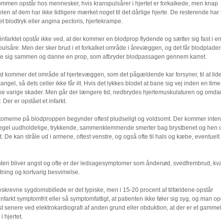
mmen opstår hos mennesker, hvis kranspulsårer i hjertet er forkalkede, men knap
len af dem har ikke tidligere mærket noget til det dårlige hjerte. De resterende har 
et blodtryk eller angina pectoris, hjertekrampe.
infarktet opstår ikke ved, at der kommer en blodprop flydende og sætter sig fast i e
ulsåre. Men der sker brud i et forkalket område i årevæggen, og det får blodpladern
e sig sammen og danne en prop, som afbryder blodpassagen gennem karret.
d kommer det område af hjertevæggen, som det pågældende kar forsyner, til at lide
ngel, så dets celler ikke får ilt. Hvis det lykkes blodet at bane sig vej inden en time
kke varige skader. Men går der længere tid, nedbrydes hjertemuskulaturen og omdan
 Der er opstået et infarkt.
omerne på blodproppen begynder oftest pludseligt og voldsomt. Der kommer inten
egel uudholdelige, trykkende, sammenklemmende smerter bag brystbenet og hen 
t. De kan stråle ud i armene, oftest venstre, og også ofte til hals og kæbe, eventuelt
nten bliver angst og ofte er der ledsagesymptomer som åndenød, svedfrembrud, kv
tning og kortvarig besvimelse.
skrevne sygdomsbillede er det typiske, men i 15-20 procent af tilfældene opstår
infarkt symptomfrit eller så symptomfattigt, at patienten ikke føler sig syg, og man o
st senere ved elektrokardiografi af anden grund eller obduktion, at der er et gammel
 i hjertet.