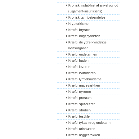
Kronisk instabilitet af ankel og fod 
(Ligament-insufficiens)
Kronisk tarmbetændelse
Kryptorkisme
Kræft i brystet
Kræft i bugspytkirtlen
Kræft i de ydre kvindelige 
kønsorganer
Kræft i endetarmen
Kræft i huden
Kræft i leveren
Kræft i livmoderen
Kræft i lymfeknuderne
Kræft i mavesækken
Kræft i nyrerne
Kræft i prostata
Kræft i spiserøret
Kræft i struben
Kræft i testikler
Kræft i tyktarm og endetarm
Kræft i urinblæren
Kræft i æggestokken