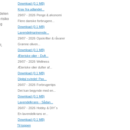
Download (0.1 MB)
Krav fra udlandet...
vdelen
29/07 - 2026
Penge & økonomi
risiko
Flere danske forbrugere...
og
Download (0.1 MB)
Lavendelmarinerede...
29/07 - 2026
Opskrifter & råvarer
Grønne oliven...
t,
Download (0.1 MB)
Æteriske olier - Duft...
29/07 - 2026
Wellness
Æteriske olier dufter af...
Download (0.1 MB)
Digital svindel: Pas...
26/07 - 2026
Forbrugertips
Det kan begynde med en...
Download (0.1 MB)
Lavendelkrans - Sådan...
26/07 - 2026
Hobby & DIY´s
En lavendelkrans er...
Download (0.1 MB)
Til toppen