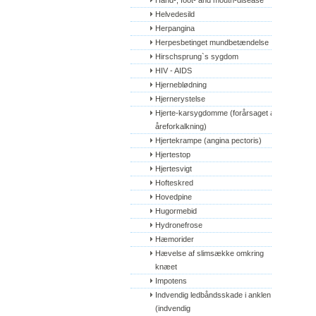
Hand-, foot- and mouth-disease
Helvedesild
Herpangina
Herpesbetinget mundbetændelse
Hirschsprung`s sygdom
HIV - AIDS
Hjerneblødning
Hjernerystelse
Hjerte-karsygdomme (forårsaget af 
åreforkalkning)
Hjertekrampe (angina pectoris)
Hjertestop
Hjertesvigt
Hofteskred
Hovedpine
Hugormebid
Hydronefrose
Hæmorider
Hævelse af slimsække omkring 
knæet
Impotens
Indvendig ledbåndsskade i anklen 
(indvendig 