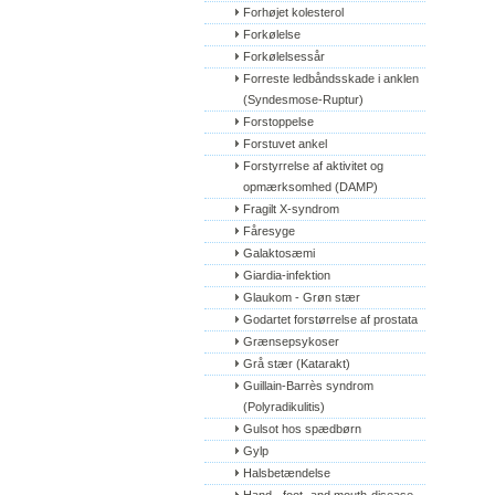
Forhøjet kolesterol
Forkølelse
Forkølelsessår
Forreste ledbåndsskade i anklen 
(Syndesmose-Ruptur)
Forstoppelse
Forstuvet ankel
Forstyrrelse af aktivitet og 
opmærksomhed (DAMP)
Fragilt X-syndrom
Fåresyge
Galaktosæmi
Giardia-infektion
Glaukom - Grøn stær
Godartet forstørrelse af prostata
Grænsepsykoser
Grå stær (Katarakt)
Guillain-Barrès syndrom 
(Polyradikulitis)
Gulsot hos spædbørn
Gylp
Halsbetændelse