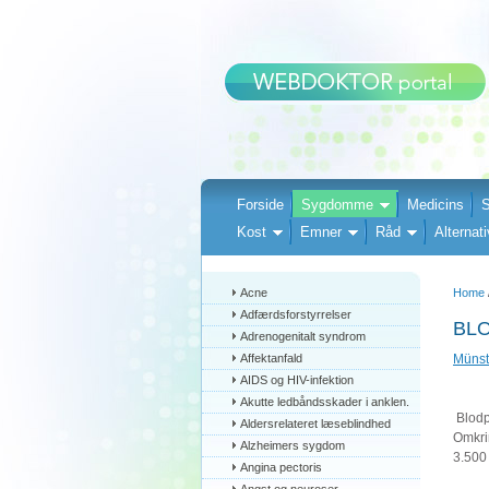
Forside
Sygdomme
Medicins
S
Kost
Emner
Råd
Alternati
Acne
Home
Adfærdsforstyrrelser
BLO
Adrenogenitalt syndrom
Affektanfald
Münste
AIDS og HIV-infektion
Akutte ledbåndsskader i anklen.
Blodpr
Aldersrelateret læseblindhed
Omkrin
Alzheimers sygdom
3.500
Angina pectoris