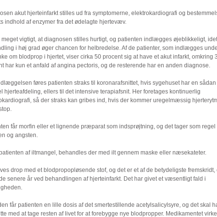
sen akut hjerteinfarkt stilles ud fra symptomerne, elektrokardiografi og bestemmel
s indhold af enzymer fra det ødelagte hjertevæv.
 meget vigtigt, at diagnosen stilles hurtigt, og patienten indlægges øjeblikkeligt, idet
dling i høj grad øger chancen for helbredelse. Af de patienter, som indlægges und
ke om blodprop i hjertet, viser cirka 50 procent sig at have et akut infarkt, omkring 
t har kun et anfald af angina pectoris, og de resterende har en anden diagnose.
dlæggelsen føres patienten straks til koronarafsnittet, hvis sygehuset har en sådan
l hjerteafdeling, ellers til det intensive terapiafsnit. Her foretages kontinuerlig
okardiografi, så der straks kan gribes ind, hvis der kommer uregelmæssig hjerterytm
stop.
ten får morfin eller et lignende præparat som indsprøjtning, og det tager som regel 
en og angsten.
 patienten af iltmangel, behandles der med ilt gennem maske eller næsekateter.
ves drop med et blodpropopløsende stof, og det er et af de betydeligste fremskridt, 
 de senere år ved behandlingen af hjerteinfarkt. Det har givet et væsentligt fald i
igheden.
n får patienten en lille dosis af det smertestillende acetylsalicylsyre, og det skal 
tte med at tage resten af livet for at forebygge nye blodpropper. Medikamentet virk