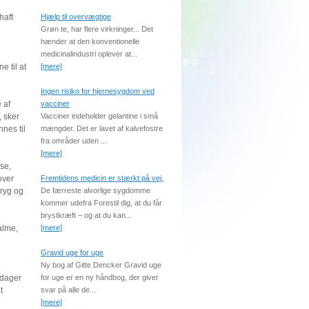
haft
Hjælp til overvægtige
Grøn te, har flere virkninger... Det
hænder at den konventionelle
n
medicinalindustri oplever at...
e til at
[mere]
Ingen risiko for hjernesygdom ved
 af
vacciner
, sker
Vacciner indeholder gelantine i små
nes til
mængder. Det er lavet af kalvefostre
fra områder uden ...
[mere]
se,
over
Fremtidens medicin er stærkt på vej.
 ryg og
De færreste alvorlige sygdomme
kommer udefra Forestil dig, at du får
brystkræft – og at du kan...
alme,
[mere]
Gravid uge for uge
Ny bog af Gitte Dencker Gravid uge
pdager
for uge er en ny håndbog, der giver
t
svar på alle de...
[mere]