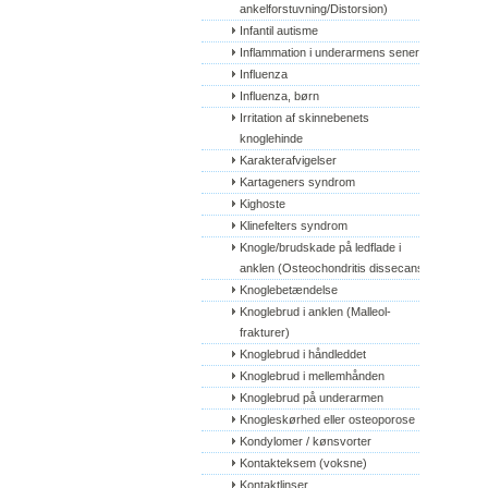
ankelforstuvning/Distorsion)
Infantil autisme
Inflammation i underarmens sener
Influenza
Influenza, børn
Irritation af skinnebenets 
knoglehinde
Karakterafvigelser
Kartageners syndrom
Kighoste
Klinefelters syndrom
Knogle/brudskade på ledflade i 
anklen (Osteochondritis dissecans)
Knoglebetændelse
Knoglebrud i anklen (Malleol-
frakturer)
Knoglebrud i håndleddet
Knoglebrud i mellemhånden
Knoglebrud på underarmen
Knogleskørhed eller osteoporose
Kondylomer / kønsvorter
Kontakteksem (voksne)
Kontaktlinser