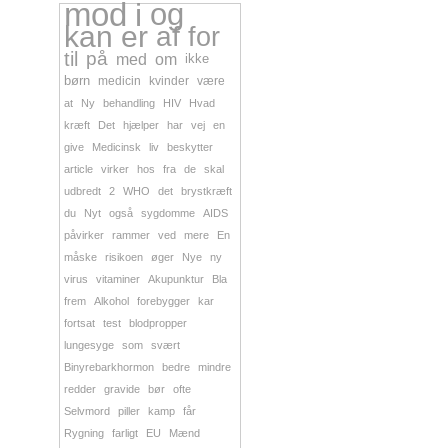
mod
i
og
kan
er
af
for
til
på
med
om
ikke
børn
medicin
kvinder
være
at
Ny
behandling
HIV
Hvad
kræft
Det
hjælper
har
vej
en
give
Medicinsk
liv
beskytter
article
virker
hos
fra
de
skal
udbredt
2
WHO
det
brystkræft
du
Nyt
også
sygdomme
AIDS
påvirker
rammer
ved
mere
En
måske
risikoen
øger
Nye
ny
virus
vitaminer
Akupunktur
Bla
frem
Alkohol
forebygger
kar
fortsat
test
blodpropper
lungesyge
som
svært
Binyrebarkhormon
bedre
mindre
redder
gravide
bør
ofte
Selvmord
piller
kamp
får
Rygning
farligt
EU
Mænd