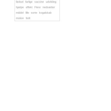
fødsel
farlige
vaccine
udvikling
hjælpe
effekt
Flere
nedsætter
middel
lille
sorte
kogalskab
motion
fedt