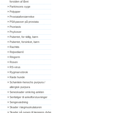
forsiden af låret
Parkinsons syge
Polypper
Prostataforstørrelse
PSA passer på prostata
Psoriasis
Psykoser
Pubertet, for tidlig, børn
Pubertet, forsinket, børn
Rachitis
Rejsediarré
Ringorm
Rosen
RS-virus
Rygmarvsbrok
Røde hunde
Schønlein-henochs purpura / 
allergisk purpura
Seneskader omkring anklen
Senfølger til ankelforstuvninger
Sengevædning
Skader i lægmuskulaturen
Skader på senen til læggens dybe 