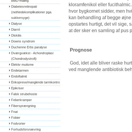
BMD-måling
kloramfenikol eller fucithalmic
Diabetesretinopati 
hvor bygkornet sidder, men hvis
(nethindekomplikationer pga. 
kan behandling af begge øjne
sukkersyge)
opstartes hurtigt, det vil sige,
Dialyse
Diarré
at der sker en samling af pu
Diskitis
Downs syndrom
Duchenne Erbs paralyse
Prognose
Dværgvækst - Achondroplasi 
(Chondrodystrofi)
God, idet alle bliver raske hu
Elektiv mutisme
ved manglende antibiotisk be
Endetarmen
Endoftalmit
Enkoprese/manglende tarmkontrol
Epikriser
Falsk strubehoste
Feberkramper
Fibersprængning
Fnat
Fobier
Fodvorter
Forhudsforsnævring