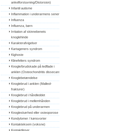
ankelforstuvning/Distorsion)
Infantil autisme
Inflammation i underarmens sener
Influenza
Influenza, børn
Irritation af skinnebenets 
knoglehinde
Karakterafvigelser
Kartageners syndrom
Kighoste
Klinefelters syndrom
Knogle/brudskade på ledflade i 
anklen (Osteochondritis dissecans)
Knoglebetændelse
Knoglebrud i anklen (Malleol-
frakturer)
Knoglebrud i håndleddet
Knoglebrud i mellemhånden
Knoglebrud på underarmen
Knogleskørhed eller osteoporose
Kondylomer / kønsvorter
Kontakteksem (voksne)
Kontaktlinser