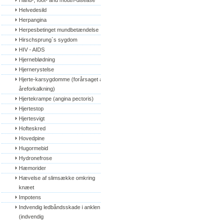
Hand-, foot- and mouth-disease
Helvedesild
Herpangina
Herpesbetinget mundbetændelse
Hirschsprung`s sygdom
HIV - AIDS
Hjerneblødning
Hjernerystelse
Hjerte-karsygdomme (forårsaget af 
åreforkalkning)
Hjertekrampe (angina pectoris)
Hjertestop
Hjertesvigt
Hofteskred
Hovedpine
Hugormebid
Hydronefrose
Hæmorider
Hævelse af slimsække omkring 
knæet
Impotens
Indvendig ledbåndsskade i anklen 
(indvendig 