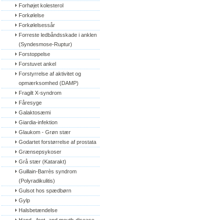
Forhøjet kolesterol
Forkølelse
Forkølelsessår
Forreste ledbåndsskade i anklen 
(Syndesmose-Ruptur)
Forstoppelse
Forstuvet ankel
Forstyrrelse af aktivitet og 
opmærksomhed (DAMP)
Fragilt X-syndrom
Fåresyge
Galaktosæmi
Giardia-infektion
Glaukom - Grøn stær
Godartet forstørrelse af prostata
Grænsepsykoser
Grå stær (Katarakt)
Guillain-Barrès syndrom 
(Polyradikulitis)
Gulsot hos spædbørn
Gylp
Halsbetændelse