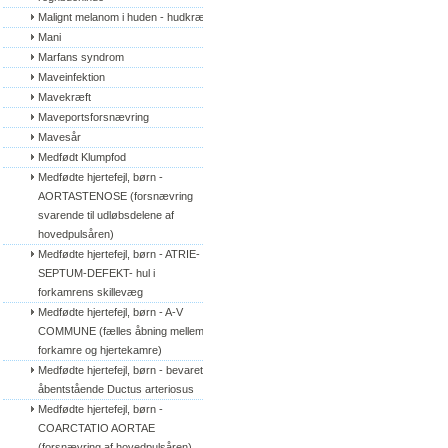
Malignt melanom i huden - hudkræft
Mani
Marfans syndrom
Maveinfektion
Mavekræft
Maveportsforsnævring
Mavesår
Medfødt Klumpfod
Medfødte hjertefejl, børn - 
AORTASTENOSE (forsnævring 
svarende til udløbsdelene af 
hovedpulsåren)
Medfødte hjertefejl, børn - ATRIE-
SEPTUM-DEFEKT- hul i 
forkamrens skillevæg
Medfødte hjertefejl, børn - A-V 
COMMUNE (fælles åbning mellem 
forkamre og hjertekamre)
Medfødte hjertefejl, børn - bevaret/
åbentstående Ductus arteriosus
Medfødte hjertefejl, børn - 
COARCTATIO AORTAE 
(forsnævring af hovedpulsåren)