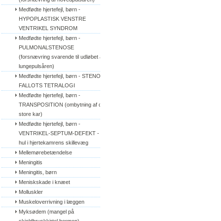
Medfødte hjertefejl, børn - 
HYPOPLASTISK VENSTRE 
VENTRIKEL SYNDROM
Medfødte hjertefejl, børn - 
PULMONALSTENOSE 
(forsnævring svarende til udløbet af 
lungepulsåren)
Medfødte hjertefejl, børn - STENO 
FALLOTS TETRALOGI
Medfødte hjertefejl, børn - 
TRANSPOSITION (ombytning af de 
store kar)
Medfødte hjertefejl, børn - 
VENTRIKEL-SEPTUM-DEFEKT - 
hul i hjertekamrens skillevæg
Mellemørebetændelse
Meningitis
Meningitis, børn
Meniskskade i knæet
Molluskler
Muskeloverrivning i læggen
Myksødem (mangel på 