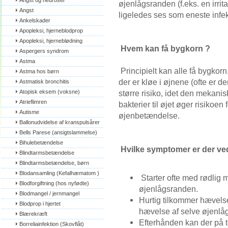
Angst og neuroser
øjenlågsranden (f.eks. en irrit
Angst
ligeledes ses som eneste infe
Ankelskader
Apopleksi, hjerneblodprop
Apopleksi, hjerneblødning
Hvem kan få bygkorn ?
Aspergers syndrom
Astma
Principielt kan alle få bygkor
Astma hos børn
der er kløe i øjnene (ofte er d
Astmatisk bronchitis
Atopisk eksem (voksne)
større risiko, idet den mekani
Atrieflimren
bakterier til øjet øger risikoe
Autisme
øjenbetændelse.
Ballonudvidelse af kranspulsårer
Bells Parese (ansigtslammelse)
Bihulebetændelse
Hvilke symptomer er der v
Blindtarmsbetændelse
Blindtarmsbetændelse, børn
Blodansamling (Kefalhæmatom )
Starter ofte med rødlig m
Blodforgiftning (hos nyfødte)
øjenlågsranden.
Blodmangel / jernmangel
Hurtig tilkommer hævels
Blodprop i hjertet
hævelse af selve øjenlåg
Blærekræft
Efterhånden kan der på 
Borreliainfektion (Skovflåt)