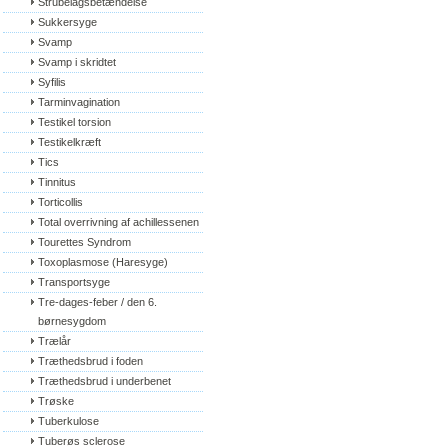
Strubelågsbetændelse
Sukkersyge
Svamp
Svamp i skridtet
Syfilis
Tarminvagination
Testikel torsion
Testikelkræft
Tics
Tinnitus
Torticollis
Total overrivning af achillessenen
Tourettes Syndrom
Toxoplasmose (Haresyge)
Transportsyge
Tre-dages-feber / den 6. 
børnesygdom
Trælår
Træthedsbrud i foden
Træthedsbrud i underbenet
Trøske
Tuberkulose
Tuberøs sclerose