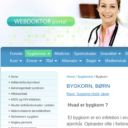
Forside
Sygdomme
Medicins
Sportsskader
Graviditet
B
Kost
Emner
Råd
Alternativ
Bøger
Medlemskab
Acne
Home
/
Sygdomme
/ Bygkorn
Adfærdsforstyrrelser
BYGKORN, BØRN
Adrenogenitalt syndrom
Affektanfald
Ravn, Susanne Holst, læge
AIDS og HIV-infektion
Hvad er bygkorn ?
Akutte ledbåndsskader i anklen.
Aldersrelateret læseblindhed
Alzheimers sygdom
Et bygkorn er en infektion i en
Angina pectoris
øjenhår. Optræder ofte i forbi