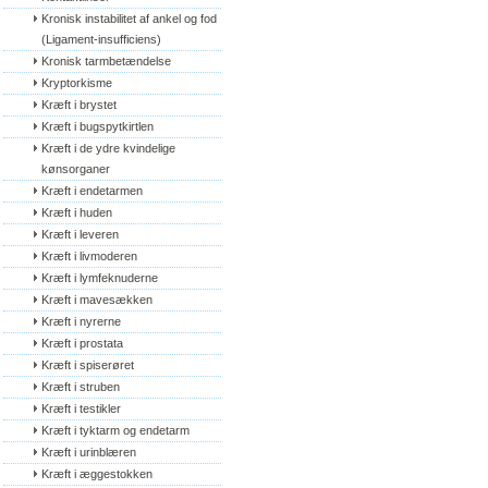
Kronisk instabilitet af ankel og fod 
(Ligament-insufficiens)
Kronisk tarmbetændelse
Kryptorkisme
Kræft i brystet
Kræft i bugspytkirtlen
Kræft i de ydre kvindelige 
kønsorganer
Kræft i endetarmen
Kræft i huden
Kræft i leveren
Kræft i livmoderen
Kræft i lymfeknuderne
Kræft i mavesækken
Kræft i nyrerne
Kræft i prostata
Kræft i spiserøret
Kræft i struben
Kræft i testikler
Kræft i tyktarm og endetarm
Kræft i urinblæren
Kræft i æggestokken