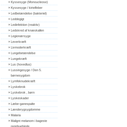
Kyssesyge (Monoucleose)
Kyssesyge / kirtelfeber
Ledbetændelse (bakteriel)
Leddegigt
Ledinfektion (reaktiv)
Ledskred af knæskallen
Legionærsyge
Leverkræft
Livmoderkræft
Lungebetændelse
Lungekræft
Lus (hovedlus)
Lussingesyge / Den 5. 
børnesygdom
Lymfeknudekræft
Lyskebrok
Lyskebrok , børn
Lyskeskader
Læbe-ganespalte
Lænderygsygdomme
Malaria
Malignt melanom i bageste 
regnbuehinde