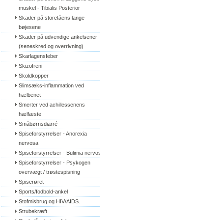
muskel - Tibialis Posterior
Skader på storetåens lange 
bøjesene
Skader på udvendige ankelsener 
(seneskred og overrivning)
Skarlagensfeber
Skizofreni
Skoldkopper
Slimsæks-inflammation ved 
hælbenet
Smerter ved achillessenens 
hælfæste
Småbørnsdiarré
Spiseforstyrrelser - Anorexia 
nervosa
Spiseforstyrrelser - Bulimia nervosa
Spiseforstyrrelser - Psykogen 
overvægt / trøstespisning
Spiserøret
Sports/fodbold-ankel
Stofmisbrug og HIV/AIDS.
Strubekræft