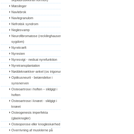
skjoldbruskkirtel hormon)
Mæslinger
Navlebrok
Navlegranulom
Nefrotisk syndrom
Neglesvamp
Neurofibromatose (recklinghausens 
sygdom)
Nyrekræft
Nyresten
Nyresvigt - nedsat nyrefunktion
Nyretransplantation
Nøddeknækker-ankel (os trigonum)
Optikusneurit - betændelse i 
synsnerven
Osteoartrose i hoften – slidgigt i 
hoften
Osteoartrose i knæet - slidgigt i 
knæet
Osteogenesis imperfekta 
(glasknogler)
Osteoporose eller knogleskørhed
Overrivning af musklerne på 