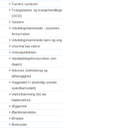
Turners syndrom
Tvangstanker og tvangshandlinger 
(OCD)
Tyktarm
Udviklingshæmmede - psykiske 
forstyrrelser
Udviklingshæmmede børn og unge
Unormal høj vækst
Urinvejsinfektion
Vandladningsforstyrrelser (om 
dagen)
Voksnes stofmisbrug og 
afhængighed
Vuggedød (= pludselig uventet 
spædbarnsdød)
Væksthæmning (for lav 
højdevækst)
Æggestok
Øjenbetændelse
Ørepine
Åreknuder