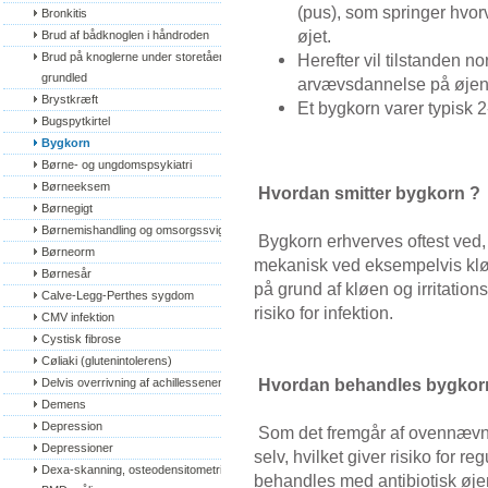
(pus), som springer hvorve
Bronkitis
øjet.
Brud af bådknoglen i håndroden
Brud på knoglerne under storetåens 
Herefter vil tilstanden 
grundled
arvævsdannelse på øjen
Brystkræft
Et bygkorn varer typisk 
Bugspytkirtel
Bygkorn
Børne- og ungdomspsykiatri
Børneeksem
Hvordan smitter bygkorn ?
Børnegigt
Børnemishandling og omsorgssvigt
Bygkorn erhverves oftest ved, 
Børneorm
mekanisk ved eksempelvis klø
Børnesår
på grund af kløen og irritation
Calve-Legg-Perthes sygdom
risiko for infektion.
CMV infektion
Cystisk fibrose
Cøliaki (glutenintolerens)
Hvordan behandles bygkor
Delvis overrivning af achillessenen
Demens
Depression
Som det fremgår af ovennævnte
Depressioner
selv, hvilket giver risiko for 
Dexa-skanning, osteodensitometri, 
behandles med antibiotisk øjen