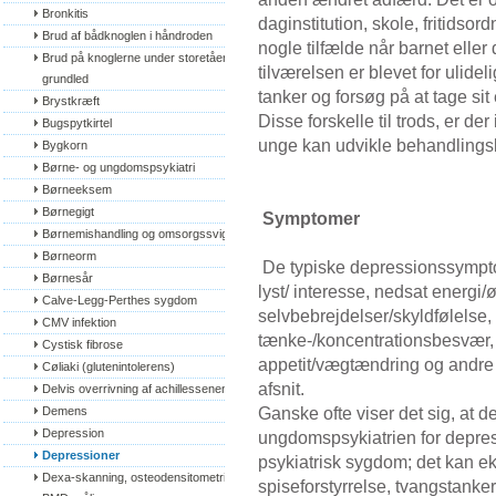
Bronkitis
daginstitution, skole, fritidso
Brud af bådknoglen i håndroden
nogle tilfælde når barnet eller
Brud på knoglerne under storetåens 
tilværelsen er blevet for ulidel
grundled
tanker og forsøg på at tage sit e
Brystkræft
Disse forskelle til trods, er d
Bugspytkirtel
unge kan udvikle behandling
Bygkorn
Børne- og ungdomspsykiatri
Børneeksem
Børnegigt
Symptomer
Børnemishandling og omsorgssvigt
Børneorm
De typiske depressionssympto
Børnesår
lyst/ interesse, nedsat energi/ø
Calve-Legg-Perthes sygdom
selvbebrejdelser/skyldfølelse,
CMV infektion
tænke-/koncentrationsbesvær, h
Cystisk fibrose
appetit/vægtændring og andre 
Cøliaki (glutenintolerens)
afsnit.
Delvis overrivning af achillessenen
Ganske ofte viser det sig, at d
Demens
Depression
ungdomspsykiatrien for depre
Depressioner
psykiatrisk sygdom; det kan e
Dexa-skanning, osteodensitometri, 
spiseforstyrrelse, tvangstanke