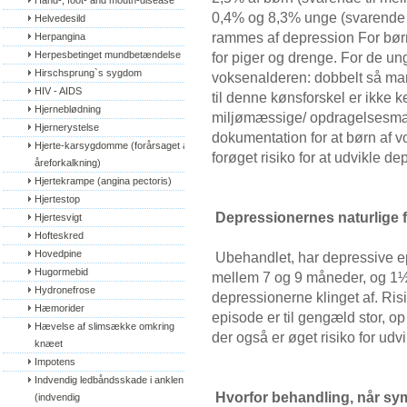
Hand-, foot- and mouth-disease
0,4% og 8,3% unge (svarende ti
Helvedesild
rammes af depression For bør
Herpangina
Herpesbetinget mundbetændelse
for piger og drenge. For de u
Hirschsprung`s sygdom
voksenalderen: dobbelt så m
HIV - AIDS
til denne kønsforskel er ikke 
Hjerneblødning
miljømæssige/ opdragelsesmæss
Hjernerystelse
dokumentation for at børn af
Hjerte-karsygdomme (forårsaget af 
forøget risiko for at udvikle d
åreforkalkning)
Hjertekrampe (angina pectoris)
Hjertestop
Depressionernes naturlige 
Hjertesvigt
Hofteskred
Hovedpine
Ubehandlet, har depressive epi
Hugormebid
mellem 7 og 9 måneder, og 1½ t
Hydronefrose
depressionerne klinget af. Ris
Hæmorider
episode er til gengæld stor, op
Hævelse af slimsække omkring 
der også er øget risiko for ud
knæet
Impotens
Indvendig ledbåndsskade i anklen 
Hvorfor behandling, når sym
(indvendig 