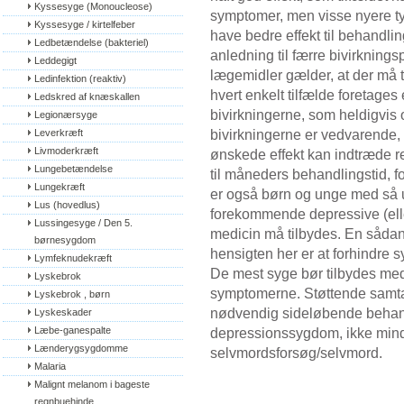
Kyssesyge (Monoucleose)
symptomer, men visse nyere typ
Kyssesyge / kirtelfeber
have bedre effekt til behandli
Ledbetændelse (bakteriel)
anledning til færre bivirknin
Leddegigt
lægemidler gælder, at der må ta
Ledinfektion (reaktiv)
hvert enkelt tilfælde foretages
Ledskred af knæskallen
bivirkningerne, som heldigvis 
Legionærsyge
bivirkningerne er vedvarende
Leverkræft
Livmoderkræft
ønskede effekt kan indtræde r
Lungebetændelse
til måneders behandlingstid, fo
Lungekræft
er også børn og unge med så 
Lus (hovedlus)
forekommende depressive (ell
Lussingesyge / Den 5. 
medicin må tilbydes. En såda
børnesygdom
hensigten her er at forhindre 
Lymfeknudekræft
De mest syge bør tilbydes medi
Lyskebrok
symptomerne. Støttende samtal
Lyskebrok , børn
nødvendig sideløbende behandl
Lyskeskader
Læbe-ganespalte
depressionssygdom, ikke minds
Lænderygsygdomme
selvmordsforsøg/selvmord.
Malaria
Malignt melanom i bageste 
regnbuehinde