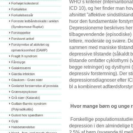
WHO`s kriterier (Internantional
Forhøjet kolesterol
ICD 10), og her finder man h
Forkølelse
afsnittet ”affektive sindstilsta
Forkølelsessår
hvor den fundamentale forstyrr
Forreste ledbåndsskade i anklen 
(Syndesmose-Ruptur)
Depressionerne beskrives her e
Forstoppelse
tilbagevendende (episodiske) 
Forstuvet ankel
lettere, moderate og svære. D
Forstyrrelse af aktivitet og 
sammen med maniske tilstande 
opmærksomhed (DAMP)
depressive tilstande (såkaldt b
Fragilt X-syndrom
tilstande omfatter cyklothymi
Fåresyge
begge retninger) og dysthymi 
Galaktosæmi
depressiv forstemning). Der st
Giardia-infektion
depressionsdiagnoser efter ICD
Glaukom - Grøn stær
bl a kombineret adfærdsforsty
Godartet forstørrelse af prostata
Grænsepsykoser
Grå stær (Katarakt)
Guillain-Barrès syndrom 
Hvor mange børn og unge 
(Polyradikulitis)
Gulsot hos spædbørn
Forskellige populationsstudier
Gylp
depression i den almindelige b
Halsbetændelse
2,5% af børn (svarende til mel