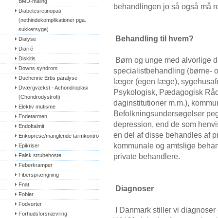
BMD-måling
behandlingen jo så også må re
Diabetesretinopati 
(nethindekomplikationer pga. 
sukkersyge)
Behandling til hvem?
Dialyse
Diarré
Diskitis
Børn og unge med alvorlige d
Downs syndrom
specialistbehandling (børne- 
Duchenne Erbs paralyse
læger (egen læge), sygehusafd
Dværgvækst - Achondroplasi 
Psykologisk, Pædagogisk Rådgi
(Chondrodystrofi)
daginstitutioner m.m.), komm
Elektiv mutisme
Befolkningsundersøgelser peger
Endetarmen
depression, end de som henvis
Endoftalmit
en del af disse behandles af 
Enkoprese/manglende tarmkontrol
kommunale og amtslige behandl
Epikriser
private behandlere.
Falsk strubehoste
Feberkramper
Fibersprængning
Fnat
Diagnoser
Fobier
Fodvorter
I Danmark stiller vi diagnose
Forhudsforsnævring