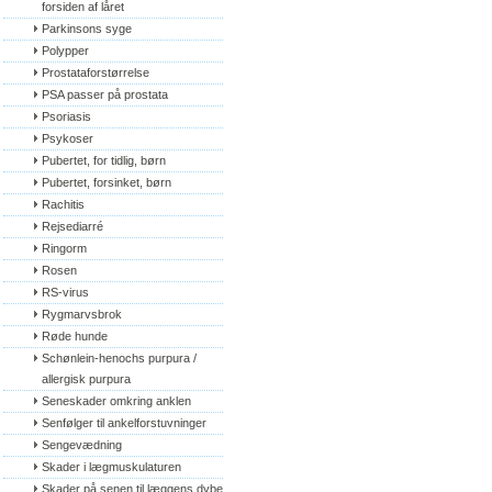
forsiden af låret
Parkinsons syge
Polypper
Prostataforstørrelse
PSA passer på prostata
Psoriasis
Psykoser
Pubertet, for tidlig, børn
Pubertet, forsinket, børn
Rachitis
Rejsediarré
Ringorm
Rosen
RS-virus
Rygmarvsbrok
Røde hunde
Schønlein-henochs purpura / 
allergisk purpura
Seneskader omkring anklen
Senfølger til ankelforstuvninger
Sengevædning
Skader i lægmuskulaturen
Skader på senen til læggens dybe 