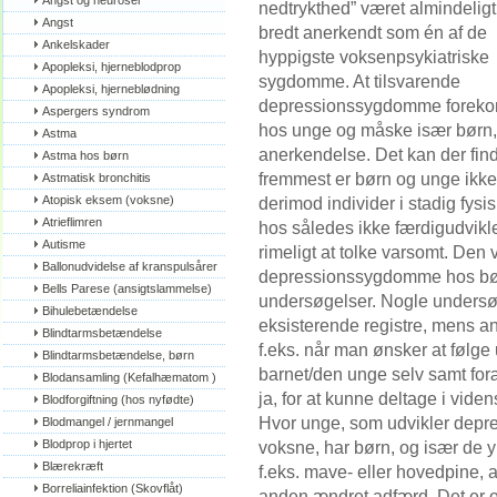
Angst og neuroser
nedtrykthed” været almindeligt
Angst
bredt anerkendt som én af de
Ankelskader
hyppigste voksenpsykiatriske
Apopleksi, hjerneblodprop
sygdomme. At tilsvarende
Apopleksi, hjerneblødning
depressionssygdomme forek
Aspergers syndrom
hos unge og måske især børn, h
Astma
anerkendelse. Det kan der fin
Astma hos børn
fremmest er børn og unge ikke
Astmatisk bronchitis
Atopisk eksem (voksne)
derimod individer i stadig fysi
Atrieflimren
hos således ikke færdigudvikl
Autisme
rimeligt at tolke varsomt. Den 
Ballonudvidelse af kranspulsårer
depressionssygdomme hos bør
Bells Parese (ansigtslammelse)
undersøgelser. Nogle undersøg
Bihulebetændelse
eksisterende registre, mens a
Blindtarmsbetændelse
f.eks. når man ønsker at følge
Blindtarmsbetændelse, børn
barnet/den unge selv samt for
Blodansamling (Kefalhæmatom )
ja, for at kunne deltage i vid
Blodforgiftning (hos nyfødte)
Hvor unge, som udvikler depr
Blodmangel / jernmangel
Blodprop i hjertet
voksne, har børn, og især de 
Blærekræft
f.eks. mave- eller hovedpine, an
Borreliainfektion (Skovflåt)
anden ændret adfærd. Det er o