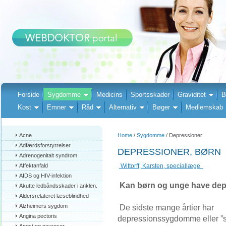
Forside
Sygdomme
Medicins
Sportsskader
Graviditet
B
Kost
Emner
Råd
Alternativ
Bøger
Medlemskab
Acne
Home
/
Sygdomme
/ Depressioner
Adfærdsforstyrrelser
DEPRESSIONER, BØRN
Adrenogenitalt syndrom
Affektanfald
Wittorff, Karsten, speciallæge
AIDS og HIV-infektion
Kan børn og unge have dep
Akutte ledbåndsskader i anklen.
Aldersrelateret læseblindhed
Alzheimers sygdom
De sidste mange årtier har
Angina pectoris
depressionssygdomme eller ”s