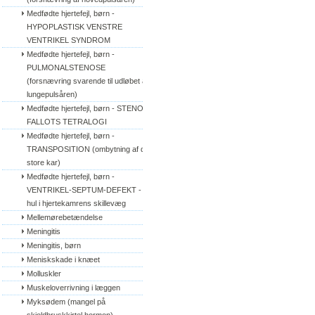
Medfødte hjertefejl, børn - 
HYPOPLASTISK VENSTRE 
VENTRIKEL SYNDROM
Medfødte hjertefejl, børn - 
PULMONALSTENOSE 
(forsnævring svarende til udløbet af 
lungepulsåren)
Medfødte hjertefejl, børn - STENO 
FALLOTS TETRALOGI
Medfødte hjertefejl, børn - 
TRANSPOSITION (ombytning af de 
store kar)
Medfødte hjertefejl, børn - 
VENTRIKEL-SEPTUM-DEFEKT - 
hul i hjertekamrens skillevæg
Mellemørebetændelse
Meningitis
Meningitis, børn
Meniskskade i knæet
Molluskler
Muskeloverrivning i læggen
Myksødem (mangel på 