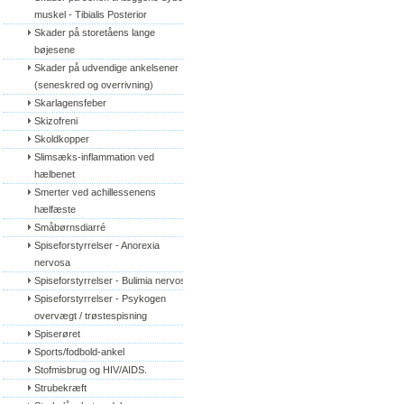
muskel - Tibialis Posterior
Skader på storetåens lange 
bøjesene
Skader på udvendige ankelsener 
(seneskred og overrivning)
Skarlagensfeber
Skizofreni
Skoldkopper
Slimsæks-inflammation ved 
hælbenet
Smerter ved achillessenens 
hælfæste
Småbørnsdiarré
Spiseforstyrrelser - Anorexia 
nervosa
Spiseforstyrrelser - Bulimia nervosa
Spiseforstyrrelser - Psykogen 
overvægt / trøstespisning
Spiserøret
Sports/fodbold-ankel
Stofmisbrug og HIV/AIDS.
Strubekræft