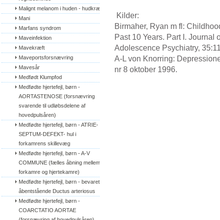
Malignt melanom i huden - hudkræft
Kilder:
Mani
Birmaher, Ryan m fl: Childho
Marfans syndrom
Past 10 Years. Part I. Journa
Maveinfektion
Adolescence Psychiatry, 35:1
Mavekræft
A-L von Knorring: Depression
Maveportsforsnævring
Mavesår
nr 8 oktober 1996.
Medfødt Klumpfod
Medfødte hjertefejl, børn - 
AORTASTENOSE (forsnævring 
svarende til udløbsdelene af 
hovedpulsåren)
Medfødte hjertefejl, børn - ATRIE-
SEPTUM-DEFEKT- hul i 
forkamrens skillevæg
Medfødte hjertefejl, børn - A-V 
COMMUNE (fælles åbning mellem 
forkamre og hjertekamre)
Medfødte hjertefejl, børn - bevaret/
åbentstående Ductus arteriosus
Medfødte hjertefejl, børn - 
COARCTATIO AORTAE 
(forsnævring af hovedpulsåren)