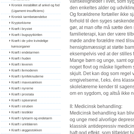
vanskeligheder i livet, som s
Kronisk instabilitet af ankel og fod 
den enkeltes alder og udvikling
(Ligament-insufficiens)
Og forældrene fortæller ikke 
Kronisk tarmbetændelse
forhold til den syges søsken
Kryptorkisme
gør, at man ofte må sætte den 
Kræft i brystet
familieterapi, kan der være ti
Kræft i bugspytkirtlen
møde andre forældre med tils
Kræft i de ydre kvindelige 
hensigtsmæssigt at støtte barne
kønsorganer
Kræft i endetarmen
eksempelvis ved at der stilles
Kræft i huden
Mange børn og unge, samt ogs
Kræft i leveren
noget flovt og måske ligefrem 
Kræft i livmoderen
skjult. Det kan dog som regel 
Kræft i lymfeknuderne
omgivelserne, f.eks. éns klas
Kræft i mavesækken
skolelærerne kender til sagen
Kræft i nyrerne
om en sygdom, og altså ikke n
Kræft i prostata
Kræft i spiserøret
II: Medicinsk behandling:
Kræft i struben
Medicinsk behandling kan bliv
Kræft i testikler
Kræft i tyktarm og endetarm
og unge med alvorlige depres
Kræft i urinblæren
klassisk antidepressiv medicin
Kræft i æggestokken
haft god effekt, som tilfældet