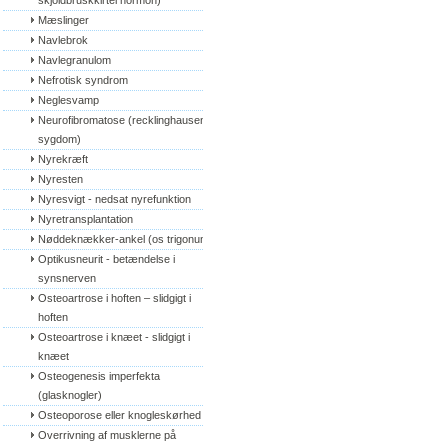
skjoldbruskkirtel hormon)
Mæslinger
Navlebrok
Navlegranulom
Nefrotisk syndrom
Neglesvamp
Neurofibromatose (recklinghausens 
sygdom)
Nyrekræft
Nyresten
Nyresvigt - nedsat nyrefunktion
Nyretransplantation
Nøddeknækker-ankel (os trigonum)
Optikusneurit - betændelse i 
synsnerven
Osteoartrose i hoften – slidgigt i 
hoften
Osteoartrose i knæet - slidgigt i 
knæet
Osteogenesis imperfekta 
(glasknogler)
Osteoporose eller knogleskørhed
Overrivning af musklerne på 