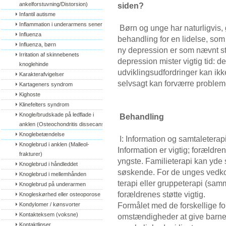
ankelforstuvning/Distorsion)
siden?
Infantil autisme
Inflammation i underarmens sener
Børn og unge har naturligvis, 
Influenza
behandling for en lidelse, som 
Influenza, børn
ny depression er som nævnt s
Irritation af skinnebenets 
depression mister vigtig tid: de
knoglehinde
udviklingsudfordringer kan ikk
Karakterafvigelser
selvsagt kan forværre proble
Kartageners syndrom
Kighoste
Klinefelters syndrom
Knogle/brudskade på ledflade i 
Behandling
anklen (Osteochondritis dissecans)
Knoglebetændelse
I: Information og samtaleterap
Knoglebrud i anklen (Malleol-
Information er vigtig; forældre
frakturer)
yngste. Familieterapi kan yde s
Knoglebrud i håndleddet
søskende. For de unges vedkom
Knoglebrud i mellemhånden
terapi eller gruppeterapi (sa
Knoglebrud på underarmen
forældrenes støtte vigtig.
Knogleskørhed eller osteoporose
Formålet med de forskellige fo
Kondylomer / kønsvorter
Kontakteksem (voksne)
omstændigheder at give barne
Kontaktlinser