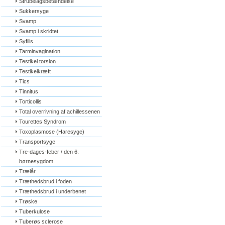
Strubelågsbetændelse
Sukkersyge
Svamp
Svamp i skridtet
Syfilis
Tarminvagination
Testikel torsion
Testikelkræft
Tics
Tinnitus
Torticollis
Total overrivning af achillessenen
Tourettes Syndrom
Toxoplasmose (Haresyge)
Transportsyge
Tre-dages-feber / den 6. 
børnesygdom
Trælår
Træthedsbrud i foden
Træthedsbrud i underbenet
Trøske
Tuberkulose
Tuberøs sclerose