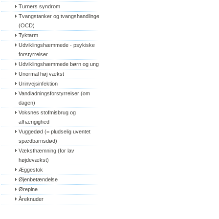
Turners syndrom
Tvangstanker og tvangshandlinger 
(OCD)
Tyktarm
Udviklingshæmmede - psykiske 
forstyrrelser
Udviklingshæmmede børn og unge
Unormal høj vækst
Urinvejsinfektion
Vandladningsforstyrrelser (om 
dagen)
Voksnes stofmisbrug og 
afhængighed
Vuggedød (= pludselig uventet 
spædbarnsdød)
Væksthæmning (for lav 
højdevækst)
Æggestok
Øjenbetændelse
Ørepine
Åreknuder