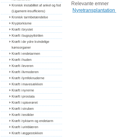
Relevante emner
Kronisk instabilitet af ankel og fod 
Nyretransplantation
(Ligament-insufficiens)
Kronisk tarmbetændelse
Kryptorkisme
Kræft i brystet
Kræft i bugspytkirtlen
Kræft i de ydre kvindelige 
kønsorganer
Kræft i endetarmen
Kræft i huden
Kræft i leveren
Kræft i livmoderen
Kræft i lymfeknuderne
Kræft i mavesækken
Kræft i nyrerne
Kræft i prostata
Kræft i spiserøret
Kræft i struben
Kræft i testikler
Kræft i tyktarm og endetarm
Kræft i urinblæren
Kræft i æggestokken