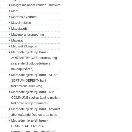
Malignt melanom i huden - hudkræft
Mani
Marfans syndrom
Maveinfektion
Mavekræft
Maveportsforsnævring
Mavesår
Medfødt Klumpfod
Medfødte hjertefejl, børn - 
AORTASTENOSE (forsnævring 
svarende til udløbsdelene af 
hovedpulsåren)
Medfødte hjertefejl, børn - ATRIE-
SEPTUM-DEFEKT- hul i 
forkamrens skillevæg
Medfødte hjertefejl, børn - A-V 
COMMUNE (fælles åbning mellem 
forkamre og hjertekamre)
Medfødte hjertefejl, børn - bevaret/
åbentstående Ductus arteriosus
Medfødte hjertefejl, børn - 
COARCTATIO AORTAE 
(forsnævring af hovedpulsåren)