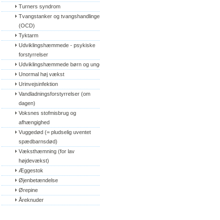
Turners syndrom
Tvangstanker og tvangshandlinger 
(OCD)
Tyktarm
Udviklingshæmmede - psykiske 
forstyrrelser
Udviklingshæmmede børn og unge
Unormal høj vækst
Urinvejsinfektion
Vandladningsforstyrrelser (om 
dagen)
Voksnes stofmisbrug og 
afhængighed
Vuggedød (= pludselig uventet 
spædbarnsdød)
Væksthæmning (for lav 
højdevækst)
Æggestok
Øjenbetændelse
Ørepine
Åreknuder