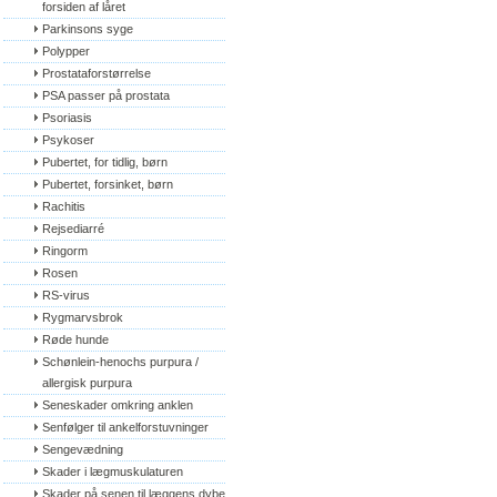
forsiden af låret
Parkinsons syge
Polypper
Prostataforstørrelse
PSA passer på prostata
Psoriasis
Psykoser
Pubertet, for tidlig, børn
Pubertet, forsinket, børn
Rachitis
Rejsediarré
Ringorm
Rosen
RS-virus
Rygmarvsbrok
Røde hunde
Schønlein-henochs purpura / 
allergisk purpura
Seneskader omkring anklen
Senfølger til ankelforstuvninger
Sengevædning
Skader i lægmuskulaturen
Skader på senen til læggens dybe 