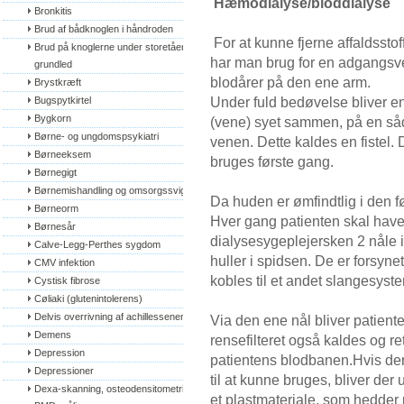
Hæmodialyse/bloddialyse
Bronkitis
Brud af bådknoglen i håndroden
For at kunne fjerne affaldsst
Brud på knoglerne under storetåens 
har man brug for en adgangsv
grundled
blodårer på den ene arm.
Brystkræft
Under fuld bedøvelse bliver en
Bugspytkirtel
Bygkorn
(vene) syet sammen, på en såd
Børne- og ungdomspsykiatri
venen. Dette kaldes en fistel. D
Børneeksem
bruges første gang.
Børnegigt
Børnemishandling og omsorgssvigt
Da huden er ømfindtlig i den f
Børneorm
Hver gang patienten skal have 
Børnesår
dialysesygeplejersken 2 nåle in
Calve-Legg-Perthes sygdom
huller i spidsen. De er forsyne
CMV infektion
kobles til et andet slangesyst
Cystisk fibrose
Cøliaki (glutenintolerens)
Delvis overrivning af achillessenen
Via den ene nål bliver patien
Demens
rensefilteret også kaldes og re
Depression
patientens blodbanen.Hvis der 
Depressioner
til at kunne bruges, bliver der
Dexa-skanning, osteodensitometri, 
et plastmateriale, som hedder p