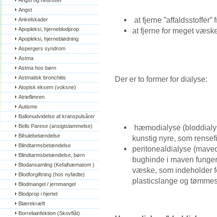
Angst og neuroser
Angst
at fjerne ”affaldsstoffer”
Ankelskader
Apopleksi, hjerneblodprop
at fjerne for meget væsk
Apopleksi, hjerneblødning
Aspergers syndrom
Astma
Astma hos børn
Astmatisk bronchitis
Der er to former for dialyse:
Atopisk eksem (voksne)
Atrieflimren
Autisme
Ballonudvidelse af kranspulsårer
Bells Parese (ansigtslammelse)
hæmodialyse (bloddialys
Bihulebetændelse
kunstig nyre, som rensefi
Blindtarmsbetændelse
peritonealdialyse (maved
Blindtarmsbetændelse, børn
bughinde i maven fungerer
Blodansamling (Kefalhæmatom )
væske, som indeholder fo
Blodforgiftning (hos nyfødte)
plasticslange og tømmes 
Blodmangel / jernmangel
Blodprop i hjertet
Blærekræft
Borreliainfektion (Skovflåt)