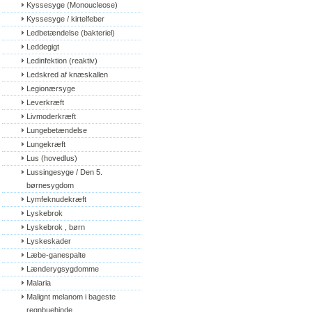
Kyssesyge (Monoucleose)
Kyssesyge / kirtelfeber
Ledbetændelse (bakteriel)
Leddegigt
Ledinfektion (reaktiv)
Ledskred af knæskallen
Legionærsyge
Leverkræft
Livmoderkræft
Lungebetændelse
Lungekræft
Lus (hovedlus)
Lussingesyge / Den 5. 
børnesygdom
Lymfeknudekræft
Lyskebrok
Lyskebrok , børn
Lyskeskader
Læbe-ganespalte
Lænderygsygdomme
Malaria
Malignt melanom i bageste 
regnbuehinde