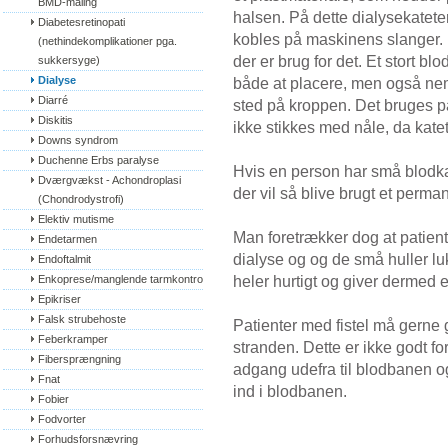
BMD-måling
halsen. På dette dialysekatete
Diabetesretinopati 
kobles på maskinens slanger. D
(nethindekomplikationer pga. 
der er brug for det. Et stort bl
sukkersyge)
Dialyse
både at placere, men også nem
Diarré
sted på kroppen. Det bruges 
Diskitis
ikke stikkes med nåle, da katet
Downs syndrom
Duchenne Erbs paralyse
Hvis en person har små blodka
Dværgvækst - Achondroplasi 
der vil så blive brugt et perman
(Chondrodystrofi)
Elektiv mutisme
Man foretrækker dog at patiente
Endetarmen
dialyse og og de små huller l
Endoftalmit
heler hurtigt og giver dermed en
Enkoprese/manglende tarmkontrol
Epikriser
Falsk strubehoste
Patienter med fistel må gerne
Feberkramper
stranden. Dette er ikke godt fo
Fibersprængning
adgang udefra til blodbanen 
Fnat
ind i blodbanen.
Fobier
Fodvorter
Forhudsforsnævring