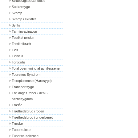
Strubelågsbetændelse
Sukkersyge
Svamp
Svamp i skridtet
Syfilis
Tarminvagination
Testikel torsion
Testikelkræft
Tics
Tinnitus
Torticollis
Total overrivning af achillessenen
Tourettes Syndrom
Toxoplasmose (Haresyge)
Transportsyge
Tre-dages-feber / den 6. 
børnesygdom
Trælår
Træthedsbrud i foden
Træthedsbrud i underbenet
Trøske
Tuberkulose
Tuberøs sclerose