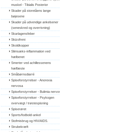
muskel - Tibialis Posterior
Skader på storetåens lange 
bøjesene
Skader på udvendige ankelsener 
(seneskred og overrivning)
Skarlagensfeber
Skizofreni
Skoldkopper
Slimsæks-inflammation ved 
hælbenet
Smerter ved achillessenens 
hælfæste
Småbørnsdiarré
Spiseforstyrrelser - Anorexia 
nervosa
Spiseforstyrrelser - Bulimia nervosa
Spiseforstyrrelser - Psykogen 
overvægt / trøstespisning
Spiserøret
Sports/fodbold-ankel
Stofmisbrug og HIV/AIDS.
Strubekræft