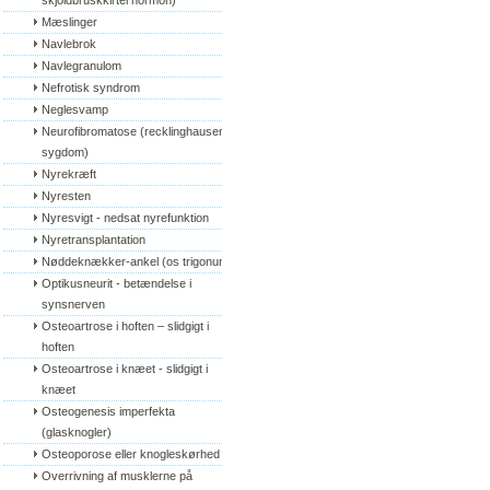
skjoldbruskkirtel hormon)
Mæslinger
Navlebrok
Navlegranulom
Nefrotisk syndrom
Neglesvamp
Neurofibromatose (recklinghausens 
sygdom)
Nyrekræft
Nyresten
Nyresvigt - nedsat nyrefunktion
Nyretransplantation
Nøddeknækker-ankel (os trigonum)
Optikusneurit - betændelse i 
synsnerven
Osteoartrose i hoften – slidgigt i 
hoften
Osteoartrose i knæet - slidgigt i 
knæet
Osteogenesis imperfekta 
(glasknogler)
Osteoporose eller knogleskørhed
Overrivning af musklerne på 