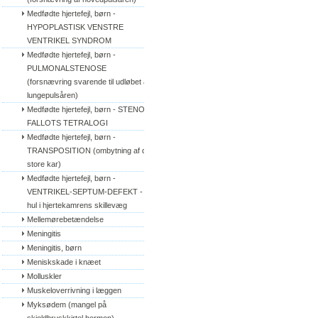
Medfødte hjertefejl, børn - 
HYPOPLASTISK VENSTRE 
VENTRIKEL SYNDROM
Medfødte hjertefejl, børn - 
PULMONALSTENOSE 
(forsnævring svarende til udløbet af 
lungepulsåren)
Medfødte hjertefejl, børn - STENO 
FALLOTS TETRALOGI
Medfødte hjertefejl, børn - 
TRANSPOSITION (ombytning af de 
store kar)
Medfødte hjertefejl, børn - 
VENTRIKEL-SEPTUM-DEFEKT - 
hul i hjertekamrens skillevæg
Mellemørebetændelse
Meningitis
Meningitis, børn
Meniskskade i knæet
Molluskler
Muskeloverrivning i læggen
Myksødem (mangel på 