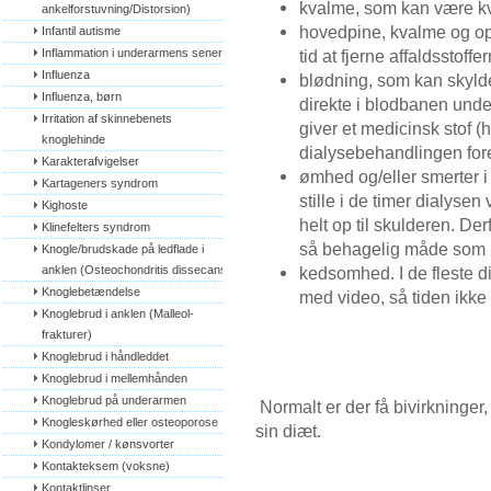
kvalme, som kan være kva
ankelforstuvning/Distorsion)
hovedpine, kvalme og op
Infantil autisme
Inflammation i underarmens sener
tid at fjerne affaldsstoffe
Influenza
blødning, som kan skyldes
Influenza, børn
direkte i blodbanen unde
Irritation af skinnebenets 
giver et medicinsk stof (
knoglehinde
dialysebehandlingen for
Karakterafvigelser
ømhed og/eller smerter i
Kartageners syndrom
stille i de timer dialyse
Kighoste
helt op til skulderen. Der
Klinefelters syndrom
så behagelig måde som 
Knogle/brudskade på ledflade i 
anklen (Osteochondritis dissecans)
kedsomhed. I de fleste di
Knoglebetændelse
med video, så tiden ikke
Knoglebrud i anklen (Malleol-
frakturer)
Knoglebrud i håndleddet
Knoglebrud i mellemhånden
Knoglebrud på underarmen
Normalt er der få bivirkninger
Knogleskørhed eller osteoporose
sin diæt.
Kondylomer / kønsvorter
Kontakteksem (voksne)
Kontaktlinser