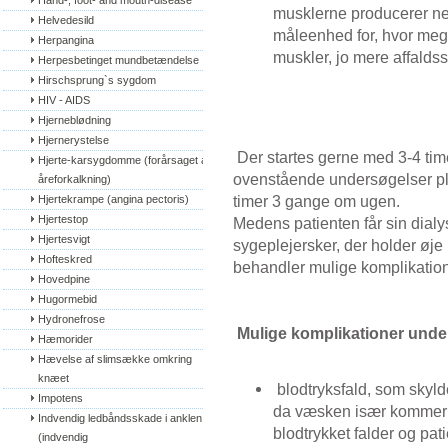
Hand-, foot- and mouth-disease
musklerne producerer nem
Helvedesild
måleenhed for, hvor meget
Herpangina
muskler, jo mere affalds
Herpesbetinget mundbetændelse
Hirschsprung`s sygdom
HIV - AIDS
Hjerneblødning
Hjernerystelse
Der startes gerne med 3-4 time
Hjerte-karsygdomme (forårsaget af 
ovenstående undersøgelser pla
åreforkalkning)
timer 3 gange om ugen.
Hjertekrampe (angina pectoris)
Hjertestop
Medens patienten får sin dialy
Hjertesvigt
sygeplejersker, der holder øje
Hofteskred
behandler mulige komplikatio
Hovedpine
Hugormebid
Hydronefrose
Mulige komplikationer unde
Hæmorider
Hævelse af slimsække omkring 
knæet
blodtryksfald, som skyld
Impotens
da væsken især kommer f
Indvendig ledbåndsskade i anklen 
blodtrykket falder og pati
(indvendig 