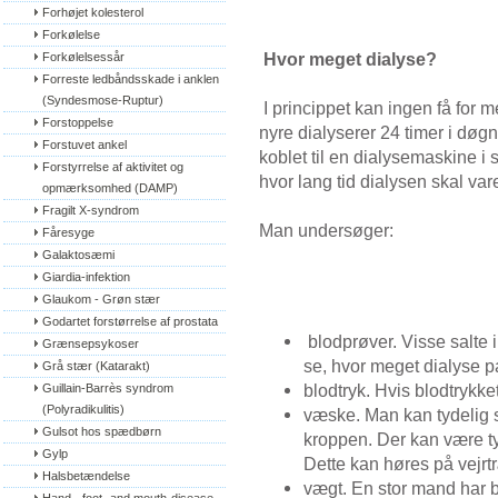
Forhøjet kolesterol
Forkølelse
Hvor meget dialyse?
Forkølelsessår
Forreste ledbåndsskade i anklen 
(Syndesmose-Ruptur)
I princippet kan ingen få for 
Forstoppelse
nyre dialyserer 24 timer i dø
Forstuvet ankel
koblet til en dialysemaskine i
Forstyrrelse af aktivitet og 
hvor lang tid dialysen skal var
opmærksomhed (DAMP)
Fragilt X-syndrom
Man undersøger:
Fåresyge
Galaktosæmi
Giardia-infektion
Glaukom - Grøn stær
Godartet forstørrelse af prostata
blodprøver. Visse salte 
Grænsepsykoser
se, hvor meget dialyse pa
Grå stær (Katarakt)
blodtryk. Hvis blodtrykke
Guillain-Barrès syndrom 
(Polyradikulitis)
væske. Man kan tydelig 
Gulsot hos spædbørn
kroppen. Der kan være t
Gylp
Dette kan høres på vejr
Halsbetændelse
vægt. En stor mand har b