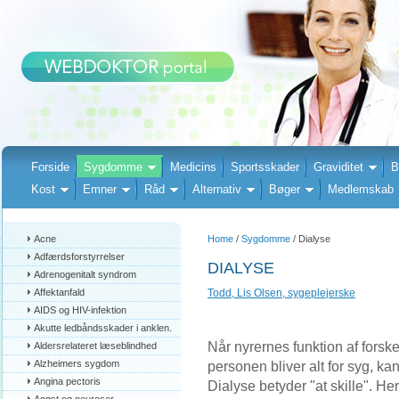
Forside
Sygdomme
Medicins
Sportsskader
Graviditet
B
Kost
Emner
Råd
Alternativ
Bøger
Medlemskab
Acne
Home
/
Sygdomme
/ Dialyse
Adfærdsforstyrrelser
DIALYSE
Adrenogenitalt syndrom
Affektanfald
Todd, Lis Olsen, sygeplejerske
AIDS og HIV-infektion
Akutte ledbåndsskader i anklen.
Når nyrernes funktion af forske
Aldersrelateret læseblindhed
Alzheimers sygdom
personen bliver alt for syg, ka
Angina pectoris
Dialyse betyder "at skille". 