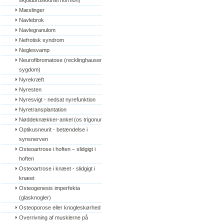
skjoldbruskkirtel hormon)
Mæslinger
Navlebrok
Navlegranulom
Nefrotisk syndrom
Neglesvamp
Neurofibromatose (recklinghausens 
sygdom)
Nyrekræft
Nyresten
Nyresvigt - nedsat nyrefunktion
Nyretransplantation
Nøddeknækker-ankel (os trigonum)
Optikusneurit - betændelse i 
synsnerven
Osteoartrose i hoften – slidgigt i 
hoften
Osteoartrose i knæet - slidgigt i 
knæet
Osteogenesis imperfekta 
(glasknogler)
Osteoporose eller knogleskørhed
Overrivning af musklerne på 