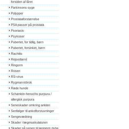
forsiden af låret
Parkinsons syge
Polypper
Prostataforstørrelse
PSA passer på prostata
Psoriasis
Psykoser
Pubertet, for tidlig, børn
Pubertet, forsinket, børn
Rachitis
Rejsediarré
Ringorm
Rosen
RS-virus
Rygmarvsbrok
Røde hunde
Schønlein-henochs purpura / 
allergisk purpura
Seneskader omkring anklen
Senfølger til ankelforstuvninger
Sengevædning
Skader i lægmuskulaturen
Skader på senen til læggens dybe 