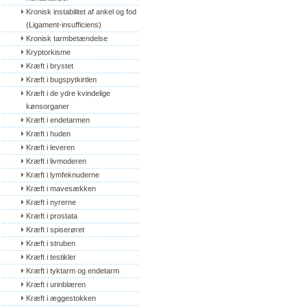
Kronisk instabilitet af ankel og fod 
(Ligament-insufficiens)
Kronisk tarmbetændelse
Kryptorkisme
Kræft i brystet
Kræft i bugspytkirtlen
Kræft i de ydre kvindelige 
kønsorganer
Kræft i endetarmen
Kræft i huden
Kræft i leveren
Kræft i livmoderen
Kræft i lymfeknuderne
Kræft i mavesækken
Kræft i nyrerne
Kræft i prostata
Kræft i spiserøret
Kræft i struben
Kræft i testikler
Kræft i tyktarm og endetarm
Kræft i urinblæren
Kræft i æggestokken