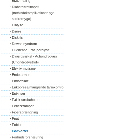
BMD-måling
Diabetesretinopati 
(nethindekomplikationer pga. 
sukkersyge)
Dialyse
Diarré
Diskitis
Downs syndrom
Duchenne Erbs paralyse
Dværgvækst - Achondroplasi 
(Chondrodystrofi)
Elektiv mutisme
Endetarmen
Endoftalmit
Enkoprese/manglende tarmkontrol
Epikriser
Falsk strubehoste
Feberkramper
Fibersprængning
Fnat
Fobier
Fodvorter
Forhudsforsnævring