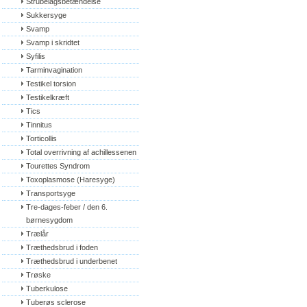
Strubelågsbetændelse
Sukkersyge
Svamp
Svamp i skridtet
Syfilis
Tarminvagination
Testikel torsion
Testikelkræft
Tics
Tinnitus
Torticollis
Total overrivning af achillessenen
Tourettes Syndrom
Toxoplasmose (Haresyge)
Transportsyge
Tre-dages-feber / den 6. 
børnesygdom
Trælår
Træthedsbrud i foden
Træthedsbrud i underbenet
Trøske
Tuberkulose
Tuberøs sclerose