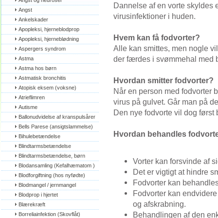
Angst og neuroser
Dannelse af en vorte skyldes e
Angst
virusinfektioner i huden.
Ankelskader
Apopleksi, hjerneblodprop
Hvem kan få fodvorter?
Apopleksi, hjerneblødning
Alle kan smittes, men nogle v
Aspergers syndrom
der færdes i svømmehal med bar
Astma
Astma hos børn
Astmatisk bronchitis
Hvordan smitter fodvorter?
Atopisk eksem (voksne)
Når en person med fodvorter b
Atrieflimren
virus på gulvet. Går man på dett
Autisme
Den nye fodvorte vil dog først 
Ballonudvidelse af kranspulsårer
Bells Parese (ansigtslammelse)
Hvordan behandles fodvort
Bihulebetændelse
Blindtarmsbetændelse
Blindtarmsbetændelse, børn
Vorter kan forsvinde af si
Blodansamling (Kefalhæmatom )
Det er vigtigt at hindre sm
Blodforgiftning (hos nyfødte)
Fodvorter kan behandles 
Blodmangel / jernmangel
Fodvorter kan endvidere
Blodprop i hjertet
og afskrabning.
Blærekræft
Behandlingen af den enke
Borreliainfektion (Skovflåt)