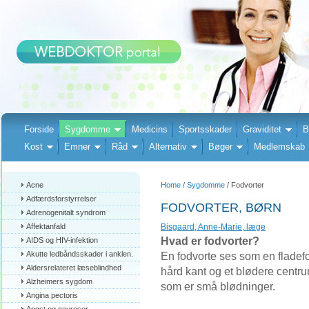
Forside
Sygdomme
Medicins
Sportsskader
Graviditet
B
Kost
Emner
Råd
Alternativ
Bøger
Medlemskab
Acne
Home
/
Sygdomme
/ Fodvorter
Adfærdsforstyrrelser
FODVORTER, BØRN
Adrenogenitalt syndrom
Affektanfald
Bisgaard, Anne-Marie, læge
Hvad er fodvorter?
AIDS og HIV-infektion
Akutte ledbåndsskader i anklen.
En fodvorte ses som en fladef
Aldersrelateret læseblindhed
hård kant og et blødere centru
Alzheimers sygdom
som er små blødninger.
Angina pectoris