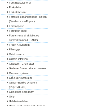
Forhøjet kolesterol
Forkølelse
Forkølelsessår
Forreste ledbåndsskade i anklen 
(Syndesmose-Ruptur)
Forstoppelse
Forstuvet ankel
Forstyrrelse af aktivitet og 
opmærksomhed (DAMP)
Fragilt X-syndrom
Fåresyge
Galaktosæmi
Giardia-infektion
Glaukom - Grøn stær
Godartet forstørrelse af prostata
Grænsepsykoser
Grå stær (Katarakt)
Guillain-Barrès syndrom 
(Polyradikulitis)
Gulsot hos spædbørn
Gylp
Halsbetændelse