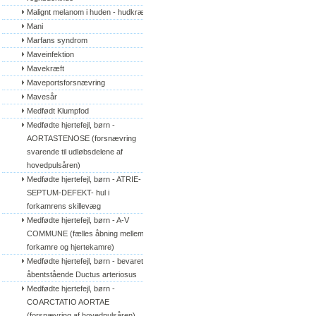
Malignt melanom i huden - hudkræft
Mani
Marfans syndrom
Maveinfektion
Mavekræft
Maveportsforsnævring
Mavesår
Medfødt Klumpfod
Medfødte hjertefejl, børn - 
AORTASTENOSE (forsnævring 
svarende til udløbsdelene af 
hovedpulsåren)
Medfødte hjertefejl, børn - ATRIE-
SEPTUM-DEFEKT- hul i 
forkamrens skillevæg
Medfødte hjertefejl, børn - A-V 
COMMUNE (fælles åbning mellem 
forkamre og hjertekamre)
Medfødte hjertefejl, børn - bevaret/
åbentstående Ductus arteriosus
Medfødte hjertefejl, børn - 
COARCTATIO AORTAE 
(forsnævring af hovedpulsåren)