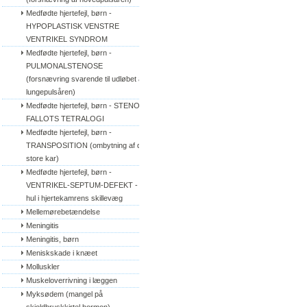
Medfødte hjertefejl, børn - 
HYPOPLASTISK VENSTRE 
VENTRIKEL SYNDROM
Medfødte hjertefejl, børn - 
PULMONALSTENOSE 
(forsnævring svarende til udløbet af 
lungepulsåren)
Medfødte hjertefejl, børn - STENO 
FALLOTS TETRALOGI
Medfødte hjertefejl, børn - 
TRANSPOSITION (ombytning af de 
store kar)
Medfødte hjertefejl, børn - 
VENTRIKEL-SEPTUM-DEFEKT - 
hul i hjertekamrens skillevæg
Mellemørebetændelse
Meningitis
Meningitis, børn
Meniskskade i knæet
Molluskler
Muskeloverrivning i læggen
Myksødem (mangel på 