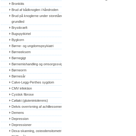
Bronkitis
Brud af bådknoglen i håndroden
Brud på knoglerne under storetåens 
grundled
Brystkræft
Bugspytkirtel
Bygkorn
Børne- og ungdomspsykiatri
Børneeksem
Børnegigt
Børnemishandling og omsorgssvigt
Børneorm
Børnesår
Calve-Legg-Perthes sygdom
CMV infektion
Cystisk fibrose
Cøliaki (glutenintolerens)
Delvis overrivning af achillessenen
Demens
Depression
Depressioner
Dexa-skanning, osteodensitometri, 