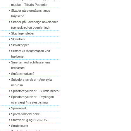
muskel - Tibialis Posterior
Skader på storetåens lange 
bøjesene
Skader på udvendige ankelsener 
(seneskred og overrivning)
Skarlagensfeber
Skizofreni
Skoldkopper
Slimsæks-inflammation ved 
hælbenet
Smerter ved achillessenens 
hælfæste
Småbørnsdiarré
Spiseforstyrrelser - Anorexia 
nervosa
Spiseforstyrrelser - Bulimia nervosa
Spiseforstyrrelser - Psykogen 
overvægt / trøstespisning
Spiserøret
Sports/fodbold-ankel
Stofmisbrug og HIV/AIDS.
Strubekræft