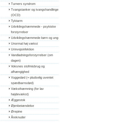
Turners syndrom
Tvangstanker og tvangshandlinger 
(OCD)
Tyktarm
Udviklingshæmmede - psykiske 
forstyrrelser
Udviklingshæmmede børn og unge
Unormal høj vækst
Urinvejsinfektion
Vandladningsforstyrrelser (om 
dagen)
Voksnes stofmisbrug og 
afhængighed
Vuggedød (= pludselig uventet 
spædbarnsdød)
Væksthæmning (for lav 
højdevækst)
Æggestok
Øjenbetændelse
Ørepine
Åreknuder