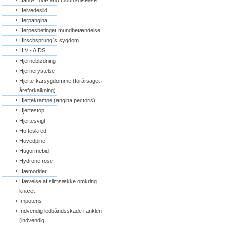
Hand-, foot- and mouth-disease
Helvedesild
Herpangina
Herpesbetinget mundbetændelse
Hirschsprung`s sygdom
HIV - AIDS
Hjerneblødning
Hjernerystelse
Hjerte-karsygdomme (forårsaget af 
åreforkalkning)
Hjertekrampe (angina pectoris)
Hjertestop
Hjertesvigt
Hofteskred
Hovedpine
Hugormebid
Hydronefrose
Hæmorider
Hævelse af slimsække omkring 
knæet
Impotens
Indvendig ledbåndsskade i anklen 
(indvendig 