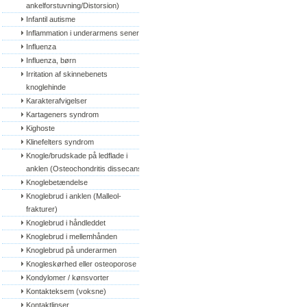
ankelforstuvning/Distorsion)
Infantil autisme
Inflammation i underarmens sener
Influenza
Influenza, børn
Irritation af skinnebenets 
knoglehinde
Karakterafvigelser
Kartageners syndrom
Kighoste
Klinefelters syndrom
Knogle/brudskade på ledflade i 
anklen (Osteochondritis dissecans)
Knoglebetændelse
Knoglebrud i anklen (Malleol-
frakturer)
Knoglebrud i håndleddet
Knoglebrud i mellemhånden
Knoglebrud på underarmen
Knogleskørhed eller osteoporose
Kondylomer / kønsvorter
Kontakteksem (voksne)
Kontaktlinser