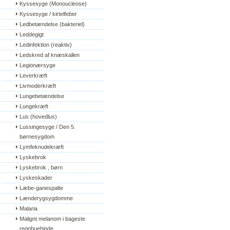
Kyssesyge (Monoucleose)
Kyssesyge / kirtelfeber
Ledbetændelse (bakteriel)
Leddegigt
Ledinfektion (reaktiv)
Ledskred af knæskallen
Legionærsyge
Leverkræft
Livmoderkræft
Lungebetændelse
Lungekræft
Lus (hovedlus)
Lussingesyge / Den 5. 
børnesygdom
Lymfeknudekræft
Lyskebrok
Lyskebrok , børn
Lyskeskader
Læbe-ganespalte
Lænderygsygdomme
Malaria
Malignt melanom i bageste 
regnbuehinde