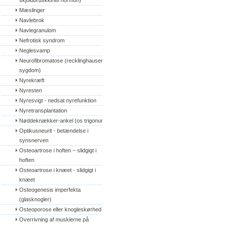
skjoldbruskkirtel hormon)
Mæslinger
Navlebrok
Navlegranulom
Nefrotisk syndrom
Neglesvamp
Neurofibromatose (recklinghausens 
sygdom)
Nyrekræft
Nyresten
Nyresvigt - nedsat nyrefunktion
Nyretransplantation
Nøddeknækker-ankel (os trigonum)
Optikusneurit - betændelse i 
synsnerven
Osteoartrose i hoften – slidgigt i 
hoften
Osteoartrose i knæet - slidgigt i 
knæet
Osteogenesis imperfekta 
(glasknogler)
Osteoporose eller knogleskørhed
Overrivning af musklerne på 