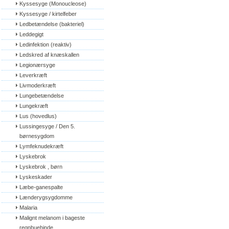
Kyssesyge (Monoucleose)
Kyssesyge / kirtelfeber
Ledbetændelse (bakteriel)
Leddegigt
Ledinfektion (reaktiv)
Ledskred af knæskallen
Legionærsyge
Leverkræft
Livmoderkræft
Lungebetændelse
Lungekræft
Lus (hovedlus)
Lussingesyge / Den 5. 
børnesygdom
Lymfeknudekræft
Lyskebrok
Lyskebrok , børn
Lyskeskader
Læbe-ganespalte
Lænderygsygdomme
Malaria
Malignt melanom i bageste 
regnbuehinde