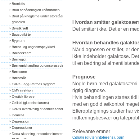
Bronkitis
Brud af bådknoglen i håndroden
Brud på knoglerne under storetåens 
Hvordan smitter galaktosæm
grundled
Det smitter ikke. Det er en me
Brystkræft
Bugspytkirtel
Bygkorn
Hvordan behandles galakto
Børne- og ungdomspsykiatri
Når diagnosen er stillet, er d
Børneeksem
ikke indeholder galaktose. Det 
Børnegigt
til en bedring af almentilstand
Børnemishandling og omsorgssvigt
Børneorm
Prognose
Børnesår
Nogle børn med galaktosæmi dør
Calve-Legg-Perthes sygdom
rigtig diagnose.
CMV infektion
Hvis behandlingen startes tidl
Cystisk fibrose
Cøliaki (glutenintolerens)
med en god diætkontrol meget 
Delvis overrivning af achillessenen
Efteropfølgnings studier har v
Demens
indlæringsbesvær og taleprob
Depression
Depressioner
Relevante emner
Dexa-skanning, osteodensitometri, 
Cøliaki (glutenintolerens), børn