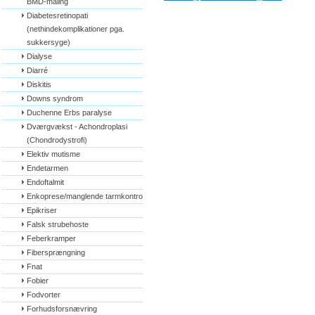
BMD-måling
Diabetesretinopati 
(nethindekomplikationer pga. 
sukkersyge)
Dialyse
Diarré
Diskitis
Downs syndrom
Duchenne Erbs paralyse
Dværgvækst - Achondroplasi 
(Chondrodystrofi)
Elektiv mutisme
Endetarmen
Endoftalmit
Enkoprese/manglende tarmkontrol
Epikriser
Falsk strubehoste
Feberkramper
Fibersprængning
Fnat
Fobier
Fodvorter
Forhudsforsnævring