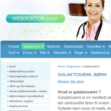
Forside
Sygdomme
Medicins
Sportsskader
Graviditet
B
Kost
Emner
Råd
Alternativ
Bøger
Medlemskab
Acne
Home
/
Sygdomme
/ Galaktosæmi
Adfærdsforstyrrelser
GALAKTOSÆMI, BØRN
Adrenogenitalt syndrom
Affektanfald
Bjerager, Mia, læge
AIDS og HIV-infektion
Akutte ledbåndsskader i anklen.
Hvad er galaktosæmi ?
Aldersrelateret læseblindhed
Galaktosæmi er en medfødt sto
Alzheimers sygdom
der ubehandlet fører til svære
Angina pectoris
Nyfødte børn lever af mælk, de