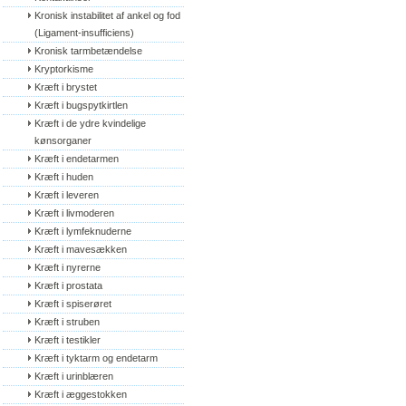
Kronisk instabilitet af ankel og fod 
(Ligament-insufficiens)
Kronisk tarmbetændelse
Kryptorkisme
Kræft i brystet
Kræft i bugspytkirtlen
Kræft i de ydre kvindelige 
kønsorganer
Kræft i endetarmen
Kræft i huden
Kræft i leveren
Kræft i livmoderen
Kræft i lymfeknuderne
Kræft i mavesækken
Kræft i nyrerne
Kræft i prostata
Kræft i spiserøret
Kræft i struben
Kræft i testikler
Kræft i tyktarm og endetarm
Kræft i urinblæren
Kræft i æggestokken