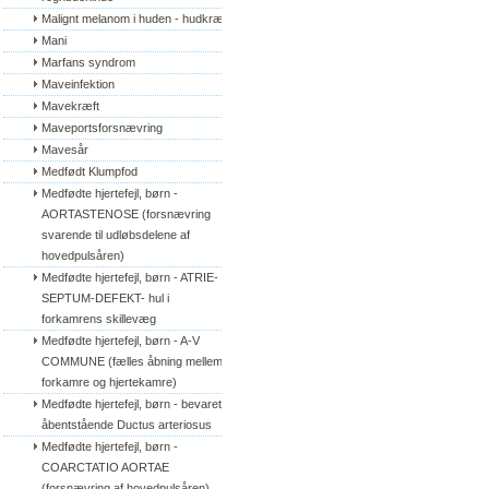
Malignt melanom i huden - hudkræft
Mani
Marfans syndrom
Maveinfektion
Mavekræft
Maveportsforsnævring
Mavesår
Medfødt Klumpfod
Medfødte hjertefejl, børn - 
AORTASTENOSE (forsnævring 
svarende til udløbsdelene af 
hovedpulsåren)
Medfødte hjertefejl, børn - ATRIE-
SEPTUM-DEFEKT- hul i 
forkamrens skillevæg
Medfødte hjertefejl, børn - A-V 
COMMUNE (fælles åbning mellem 
forkamre og hjertekamre)
Medfødte hjertefejl, børn - bevaret/
åbentstående Ductus arteriosus
Medfødte hjertefejl, børn - 
COARCTATIO AORTAE 
(forsnævring af hovedpulsåren)