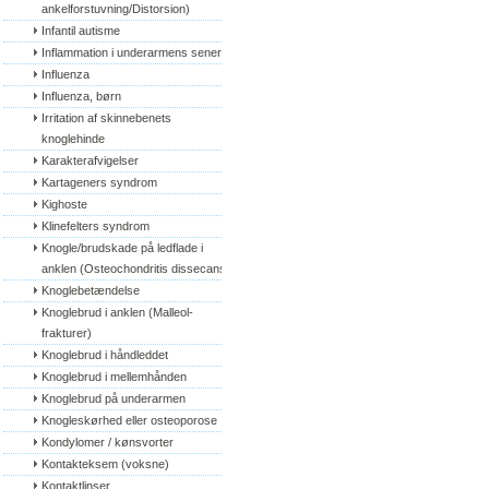
ankelforstuvning/Distorsion)
Infantil autisme
Inflammation i underarmens sener
Influenza
Influenza, børn
Irritation af skinnebenets 
knoglehinde
Karakterafvigelser
Kartageners syndrom
Kighoste
Klinefelters syndrom
Knogle/brudskade på ledflade i 
anklen (Osteochondritis dissecans)
Knoglebetændelse
Knoglebrud i anklen (Malleol-
frakturer)
Knoglebrud i håndleddet
Knoglebrud i mellemhånden
Knoglebrud på underarmen
Knogleskørhed eller osteoporose
Kondylomer / kønsvorter
Kontakteksem (voksne)
Kontaktlinser