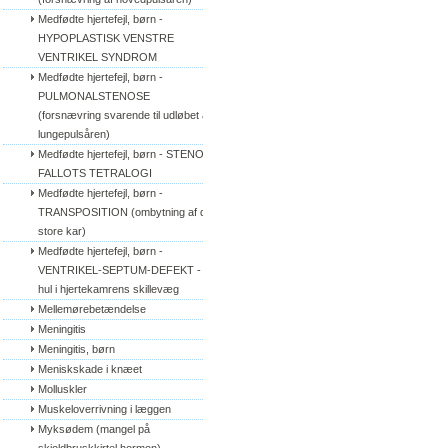
Medfødte hjertefejl, børn - 
HYPOPLASTISK VENSTRE 
VENTRIKEL SYNDROM
Medfødte hjertefejl, børn - 
PULMONALSTENOSE 
(forsnævring svarende til udløbet af 
lungepulsåren)
Medfødte hjertefejl, børn - STENO 
FALLOTS TETRALOGI
Medfødte hjertefejl, børn - 
TRANSPOSITION (ombytning af de 
store kar)
Medfødte hjertefejl, børn - 
VENTRIKEL-SEPTUM-DEFEKT - 
hul i hjertekamrens skillevæg
Mellemørebetændelse
Meningitis
Meningitis, børn
Meniskskade i knæet
Molluskler
Muskeloverrivning i læggen
Myksødem (mangel på 