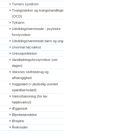
Turners syndrom
Tvangstanker og tvangshandlinger 
(OCD)
Tyktarm
Udviklingshæmmede - psykiske 
forstyrrelser
Udviklingshæmmede børn og unge
Unormal høj vækst
Urinvejsinfektion
Vandladningsforstyrrelser (om 
dagen)
Voksnes stofmisbrug og 
afhængighed
Vuggedød (= pludselig uventet 
spædbarnsdød)
Væksthæmning (for lav 
højdevækst)
Æggestok
Øjenbetændelse
Ørepine
Åreknuder