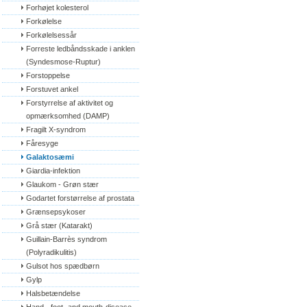
Forhøjet kolesterol
Forkølelse
Forkølelsessår
Forreste ledbåndsskade i anklen 
(Syndesmose-Ruptur)
Forstoppelse
Forstuvet ankel
Forstyrrelse af aktivitet og 
opmærksomhed (DAMP)
Fragilt X-syndrom
Fåresyge
Galaktosæmi
Giardia-infektion
Glaukom - Grøn stær
Godartet forstørrelse af prostata
Grænsepsykoser
Grå stær (Katarakt)
Guillain-Barrès syndrom 
(Polyradikulitis)
Gulsot hos spædbørn
Gylp
Halsbetændelse