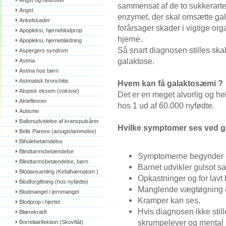
Angst og neuroser
sammensat af de to sukkerart
Angst
enzymet, der skal omsætte gal
Ankelskader
forårsager skader i vigtige or
Apopleksi, hjerneblodprop
hjerne.
Apopleksi, hjerneblødning
Så snart diagnosen stilles skal 
Aspergers syndrom
galaktose.
Astma
Astma hos børn
Astmatisk bronchitis
Hvem kan få galaktosæmi ?
Atopisk eksem (voksne)
Det er en meget alvorlig og 
Atrieflimren
hos 1 ud af 60.000 nyfødte.
Autisme
Ballonudvidelse af kranspulsårer
Hvilke symptomer ses ved 
Bells Parese (ansigtslammelse)
Bihulebetændelse
Blindtarmsbetændelse
Symptomerne begynder oft
Blindtarmsbetændelse, børn
Barnet udvikler gulsot sa
Blodansamling (Kefalhæmatom )
Opkastninger og for lavt
Blodforgiftning (hos nyfødte)
Manglende vægtøgning er
Blodmangel / jernmangel
Kramper kan ses.
Blodprop i hjertet
Hvis diagnosen ikke stil
Blærekræft
skrumpelever og mental 
Borreliainfektion (Skovflåt)