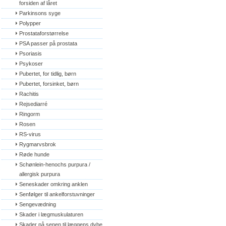
forsiden af låret
Parkinsons syge
Polypper
Prostataforstørrelse
PSA passer på prostata
Psoriasis
Psykoser
Pubertet, for tidlig, børn
Pubertet, forsinket, børn
Rachitis
Rejsediarré
Ringorm
Rosen
RS-virus
Rygmarvsbrok
Røde hunde
Schønlein-henochs purpura / 
allergisk purpura
Seneskader omkring anklen
Senfølger til ankelforstuvninger
Sengevædning
Skader i lægmuskulaturen
Skader på senen til læggens dybe 