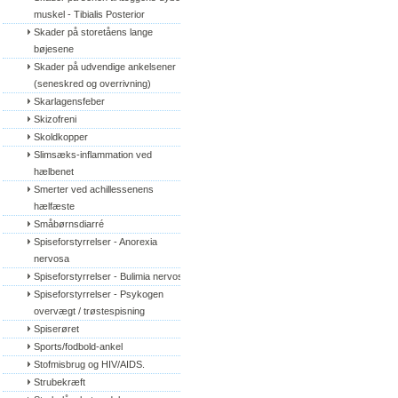
muskel - Tibialis Posterior
Skader på storetåens lange 
bøjesene
Skader på udvendige ankelsener 
(seneskred og overrivning)
Skarlagensfeber
Skizofreni
Skoldkopper
Slimsæks-inflammation ved 
hælbenet
Smerter ved achillessenens 
hælfæste
Småbørnsdiarré
Spiseforstyrrelser - Anorexia 
nervosa
Spiseforstyrrelser - Bulimia nervosa
Spiseforstyrrelser - Psykogen 
overvægt / trøstespisning
Spiserøret
Sports/fodbold-ankel
Stofmisbrug og HIV/AIDS.
Strubekræft