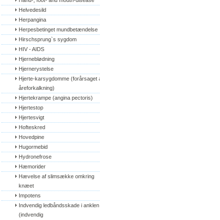
Hand-, foot- and mouth-disease
Helvedesild
Herpangina
Herpesbetinget mundbetændelse
Hirschsprung`s sygdom
HIV - AIDS
Hjerneblødning
Hjernerystelse
Hjerte-karsygdomme (forårsaget af 
åreforkalkning)
Hjertekrampe (angina pectoris)
Hjertestop
Hjertesvigt
Hofteskred
Hovedpine
Hugormebid
Hydronefrose
Hæmorider
Hævelse af slimsække omkring 
knæet
Impotens
Indvendig ledbåndsskade i anklen 
(indvendig 