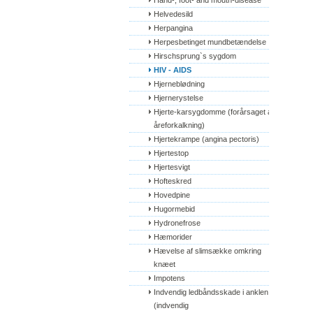
Hand-, foot- and mouth-disease
Helvedesild
Herpangina
Herpesbetinget mundbetændelse
Hirschsprung`s sygdom
HIV - AIDS
Hjerneblødning
Hjernerystelse
Hjerte-karsygdomme (forårsaget af 
åreforkalkning)
Hjertekrampe (angina pectoris)
Hjertestop
Hjertesvigt
Hofteskred
Hovedpine
Hugormebid
Hydronefrose
Hæmorider
Hævelse af slimsække omkring 
knæet
Impotens
Indvendig ledbåndsskade i anklen 
(indvendig 