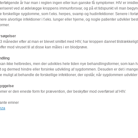
fterfølgende år har man i reglen ingen eller kun ganske få symptomer. HIV er imidler
teriseret ved at ødelægge kroppens immunforsvar, og på et tidspunkt vil man begyn
e forskellige sygdomme, som f.eks. herpes, svamp og hudinfektioner. Senere i forlø
re alvorlige infektioner i f.eks. lunger eller hjerne, og nogle patienter udvikler be
ormer.
søgelser
3 måneder efter at man er blevet smittet med HIV, har kroppen dannet tilstrækkelig
offer mod viruset til at disse kan måles i en blodprøve.
dling
kan ikke helbredes, men der udvikles hele tiden nye behandlingsformer, som ka
et og dermed hindre eller forsinke udvikling af sygdommen. Desuden er det i mange
de muligt at behandle de forskellige infektioner, der opstår, når sygdommen udvikler 
yggelse
mer er den eneste form for prævention, der beskytter mod overførsel af HIV.
ante emner
enza