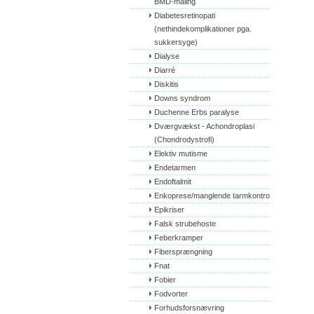
BMD-måling
Diabetesretinopati 
(nethindekomplikationer pga. 
sukkersyge)
Dialyse
Diarré
Diskitis
Downs syndrom
Duchenne Erbs paralyse
Dværgvækst - Achondroplasi 
(Chondrodystrofi)
Elektiv mutisme
Endetarmen
Endoftalmit
Enkoprese/manglende tarmkontrol
Epikriser
Falsk strubehoste
Feberkramper
Fibersprængning
Fnat
Fobier
Fodvorter
Forhudsforsnævring