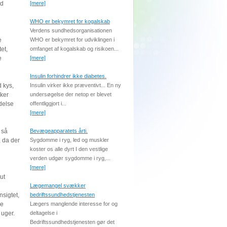
ed
[mere]
WHO er bekymret for kogalskab
Verdens sundhedsorganisationen
e
WHO er bekymret for udviklingen i
et,
omfanget af kogalskab og risikoen...
e
[mere]
Insulin forhindrer ikke diabetes.
 kys,
Insulin virker ikke præventivt... En ny
rker
undersøgelse der netop er blevet
delse
offentliggjort i...
[mere]
 så
Bevægeapparatets årti.
, da der
Sygdomme i ryg, led og muskler
koster os alle dyrt I den vestlige
verden udgør sygdomme i ryg,...
[mere]
ut
Lægemangel svækker
nsigtet,
bedriftssundhedstjenesten
le
Lægers manglende interesse for og
 uger.
deltagelse i
Bedriftssundhedstjenesten gør det