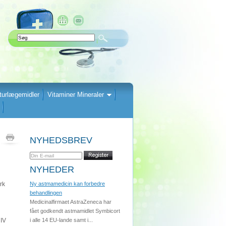
turlægemidler
Vitaminer Mineraler
NYHEDSBREV
NYHEDER
rk
Ny astmamedicin kan forbedre
behandlingen
Medicinalfirmaet AstraZeneca har
fået godkendt astmamidlet Symbicort
HIV
i alle 14 EU-lande samt i...