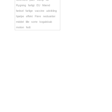
Rygning
farligt
EU
Mænd
fødsel
farlige
vaccine
udvikling
hjælpe
effekt
Flere
nedsætter
middel
lille
sorte
kogalskab
motion
fedt