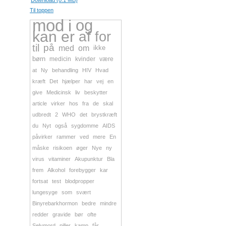
Download (0.1 MB)
Til toppen
mod
i
og
kan
er
af
for
til
på
med
om
ikke
børn
medicin
kvinder
være
at
Ny
behandling
HIV
Hvad
kræft
Det
hjælper
har
vej
en
give
Medicinsk
liv
beskytter
article
virker
hos
fra
de
skal
udbredt
2
WHO
det
brystkræft
du
Nyt
også
sygdomme
AIDS
påvirker
rammer
ved
mere
En
måske
risikoen
øger
Nye
ny
virus
vitaminer
Akupunktur
Bla
frem
Alkohol
forebygger
kar
fortsat
test
blodpropper
lungesyge
som
svært
Binyrebarkhormon
bedre
mindre
redder
gravide
bør
ofte
Selvmord
piller
kamp
får