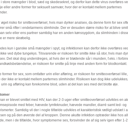
 i store mængder i blod, sæd og skedesekret, og derfor kan dette virus overføres v
e eller andre former for seksuelt samvær, hvor der er kontakt mellem parternes
nder.
 øget risiko for smitteoverførsel, hvis man dyrker analsex, da denne form for sex oft
er små rifter i endetarmens slimhinde. Der er desuden større risiko for at blive smitt
man selv eller ens partner samtidig har en anden kønssygdom, da slimhinden i diss
de er mere skrøbelig.
ndes kun i ganske små mængder i spyt, og infektionen kan derfor ikke overføres ved
 ikke ved dybe tungekys. Tilsvarende er risikoen for smitte ikke så stor, hvis man dy
x. Det skal dog understreges, at hvis der er blødende sår i munden, f.eks. i forbin
ndkødsbetændelse, er risikoen for smitte på linje med anden form for blodkontakt.
 former for sex, som omfatter urin eller afføring, er risikoen for smitteoverførsel lille,
 der ikke er kontakt mellem parternes slimhinder. Risikoen kan dog ikke udelukkes
 urin og afføring kan forekomme blod, uden at det kan ses med det blotte øje.
tomer
an er blevet smittet med HIV, kan der 2-3 uger efter smitteoverførsel udvikles en ak
msepisode med feber, hævede lymfeknuder, hævede mandler, diarré samt led- og
smerter. Samtidig vil der i nogle tilfælde udvikles et karakteristisk rødligt udslæt i a
sen og på den øverste del af kroppen. Denne akutte infektion optræder ikke hos al
de, men i de tilfælde, hvor symptomerne ses, forsvinder de af sig selv igen efter 1-2