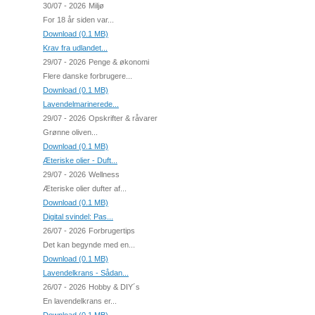
30/07 - 2026
Miljø
For 18 år siden var...
Download (0.1 MB)
Krav fra udlandet...
29/07 - 2026
Penge & økonomi
Flere danske forbrugere...
Download (0.1 MB)
Lavendelmarinerede...
29/07 - 2026
Opskrifter & råvarer
Grønne oliven...
Download (0.1 MB)
Æteriske olier - Duft...
29/07 - 2026
Wellness
Æteriske olier dufter af...
Download (0.1 MB)
Digital svindel: Pas...
26/07 - 2026
Forbrugertips
Det kan begynde med en...
Download (0.1 MB)
Lavendelkrans - Sådan...
26/07 - 2026
Hobby & DIY´s
En lavendelkrans er...