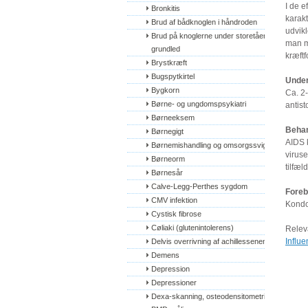
I de e
Bronkitis
karak
Brud af bådknoglen i håndroden
udvikl
Brud på knoglerne under storetåens 
man me
grundled
kræftf
Brystkræft
Bugspytkirtel
Under
Bygkorn
Ca. 2-
Børne- og ungdomspsykiatri
antist
Børneeksem
Behan
Børnegigt
AIDS 
Børnemishandling og omsorgssvigt
virus
Børneorm
tilfæl
Børnesår
Calve-Legg-Perthes sygdom
Foreb
CMV infektion
Kondo
Cystisk fibrose
Cøliaki (glutenintolerens)
Relev
Influ
Delvis overrivning af achillessenen
Demens
Depression
Depressioner
Dexa-skanning, osteodensitometri, 