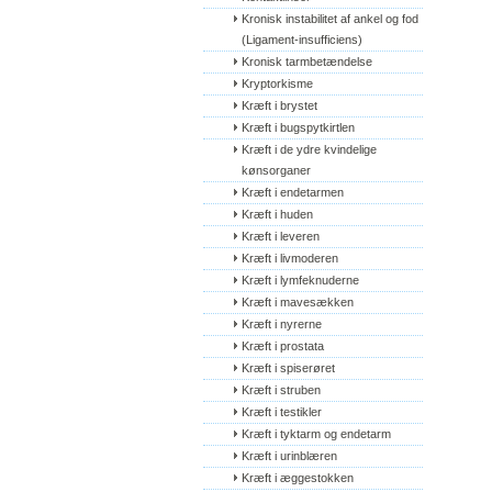
Kronisk instabilitet af ankel og fod 
(Ligament-insufficiens)
Kronisk tarmbetændelse
Kryptorkisme
Kræft i brystet
Kræft i bugspytkirtlen
Kræft i de ydre kvindelige 
kønsorganer
Kræft i endetarmen
Kræft i huden
Kræft i leveren
Kræft i livmoderen
Kræft i lymfeknuderne
Kræft i mavesækken
Kræft i nyrerne
Kræft i prostata
Kræft i spiserøret
Kræft i struben
Kræft i testikler
Kræft i tyktarm og endetarm
Kræft i urinblæren
Kræft i æggestokken