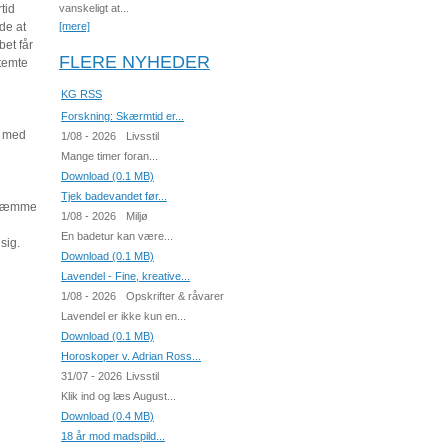
tid
vanskeligt at...
de at
[mere]
bet får
FLERE NYHEDER
stemte
KG RSS
Forskning: Skærmtid er...
t med
1/08 - 2026
Livsstil
Mange timer foran...
Download (0.1 MB)
Tjek badevandet før...
n hæmme
1/08 - 2026
Miljø
En badetur kan være...
sig.
Download (0.1 MB)
Lavendel - Fine, kreative...
1/08 - 2026
Opskrifter & råvarer
Lavendel er ikke kun en...
Download (0.1 MB)
Horoskoper v. Adrian Ross...
31/07 - 2026
Livsstil
Klik ind og læs August...
Download (0.4 MB)
18 år mod madspild...