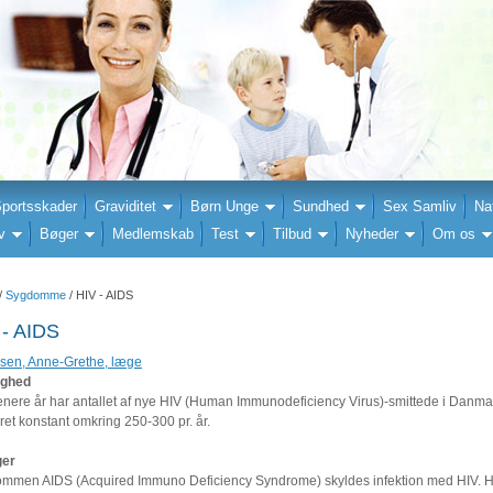
portsskader
Graviditet
Børn Unge
Sundhed
Sex Samliv
Na
v
Bøger
Medlemskab
Test
Tilbud
Nyheder
Om os
/
Sygdomme
/ HIV - AIDS
 - AIDS
sen, Anne-Grethe, læge
ighed
senere år har antallet af nye HIV (Human Immunodeficiency Virus)-smittede i Danma
 ret konstant omkring 250-300 pr. år.
ger
mmen AIDS (Acquired Immuno Deficiency Syndrome) skyldes infektion med HIV. 