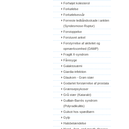
Forhøjet kolesterol
Forkølelse
Forkølelsessår
Forreste ledbåndsskade i anklen 
(Syndesmose-Ruptur)
Forstoppelse
Forstuvet ankel
Forstyrrelse af aktivitet og 
opmærksomhed (DAMP)
Fragilt X-syndrom
Fåresyge
Galaktosæmi
Giardia-infektion
Glaukom - Grøn stær
Godartet forstørrelse af prostata
Grænsepsykoser
Grå stær (Katarakt)
Guillain-Barrès syndrom 
(Polyradikulitis)
Gulsot hos spædbørn
Gylp
Halsbetændelse