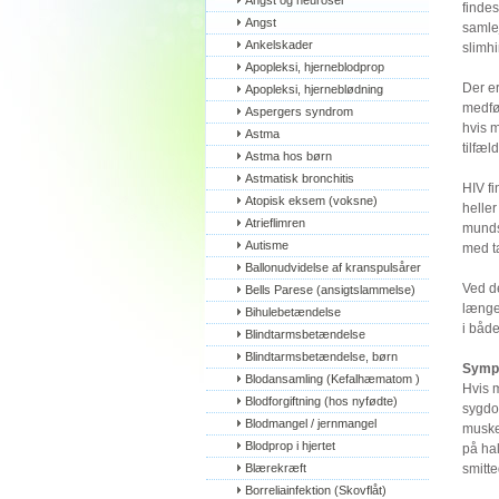
Angst og neuroser
findes
Angst
samlej
Ankelskader
slimhi
Apopleksi, hjerneblodprop
Der er
Apopleksi, hjerneblødning
medfør
Aspergers syndrom
hvis 
Astma
tilfæl
Astma hos børn
Astmatisk bronchitis
HIV fi
Atopisk eksem (voksne)
heller
Atrieflimren
mundse
Autisme
med ta
Ballonudvidelse af kranspulsårer
Ved de
Bells Parese (ansigtslammelse)
længe
Bihulebetændelse
i både
Blindtarmsbetændelse
Blindtarmsbetændelse, børn
Symp
Blodansamling (Kefalhæmatom )
Hvis m
Blodforgiftning (hos nyfødte)
sygdo
Blodmangel / jernmangel
muskel
Blodprop i hjertet
på hal
Blærekræft
smitte
Borreliainfektion (Skovflåt)