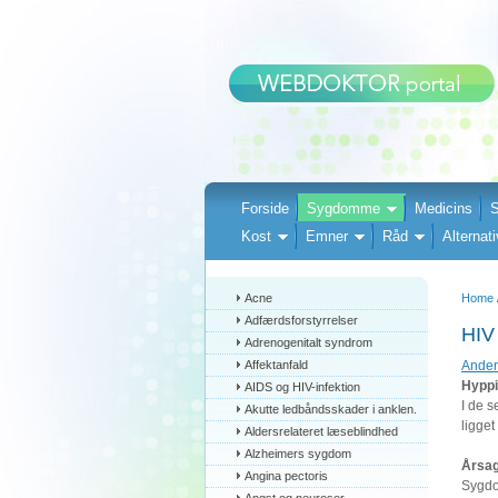
Forside
Sygdomme
Medicins
S
Kost
Emner
Råd
Alternati
Acne
Home
Adfærdsforstyrrelser
HIV
Adrenogenitalt syndrom
Affektanfald
Ander
Hypp
AIDS og HIV-infektion
I de 
Akutte ledbåndsskader i anklen.
ligget
Aldersrelateret læseblindhed
Alzheimers sygdom
Årsa
Angina pectoris
Sygdo