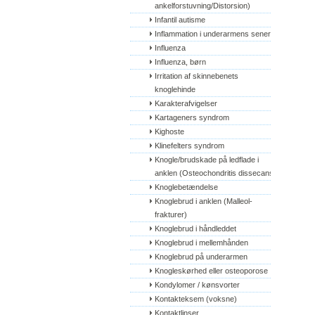
ankelforstuvning/Distorsion)
Infantil autisme
Inflammation i underarmens sener
Influenza
Influenza, børn
Irritation af skinnebenets 
knoglehinde
Karakterafvigelser
Kartageners syndrom
Kighoste
Klinefelters syndrom
Knogle/brudskade på ledflade i 
anklen (Osteochondritis dissecans)
Knoglebetændelse
Knoglebrud i anklen (Malleol-
frakturer)
Knoglebrud i håndleddet
Knoglebrud i mellemhånden
Knoglebrud på underarmen
Knogleskørhed eller osteoporose
Kondylomer / kønsvorter
Kontakteksem (voksne)
Kontaktlinser