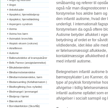
Angst og neuroser
småbarnlig og referer til opst
Angst
også når man diagnostocerer 
Ankelskader
forstyrrelse hos ældre børn o
Apopleksi, hjerneblodprop
den infantil autisme, hvad der
Apopleksi, hjerneblødning
underligt. I internationalt fag
Aspergers syndrom
forstyrrelsen da også oftere bl
Astma
Astma hos børn
Autisme betyder aflukket i eg
Astmatisk bronchitis
betydning af ordet er for såvid
Atopisk eksem (voksne)
vildledende, idet ikke alle med
Atrieflimren
er følelsesmæssigt aflukkede,
Autisme
kontaktmæssige aflukkethed do
Ballonudvidelse af kranspulsårer
med infantil autisme.
Bells Parese (ansigtslammelse)
Bihulebetændelse
Betegnelsen infantil autisme b
Blindtarmsbetændelse
børnepsykiater Leo Kanner, d
Blindtarmsbetændelse, børn
type af psykisk forstyrrelse h
Blodansamling (Kefalhæmatom )
Blodforgiftning (hos nyfødte)
afvigelse i tidlig følelsesmæss
Blodmangel / jernmangel
infantil autisme opfattet som e
Blodprop i hjertet
afvigelser i socialt samspil o
Blærekræft
Borreliainfektion (Skovflåt)