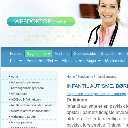
Forside
Sygdomme
Medicins
Sportsskader
Graviditet
B
Kost
Emner
Råd
Alternativ
Bøger
Medlemskab
Acne
Home
/
Sygdomme
/ Infantil autisme
Adfærdsforstyrrelser
INFANTIL AUTISME, BØR
Adrenogenitalt syndrom
Affektanfald
Jørgensen, Ole Sylvester, speciallæge
Definition
AIDS og HIV-infektion
Akutte ledbåndsskader i anklen.
Infantil autisme er en psykisk f
Aldersrelateret læseblindhed
opstår i barnets tidligste leveå
Alzheimers sygdom
alderen. Det er formentlig oft
Angina pectoris
psykisk forstyrrelse. "Infantil" 