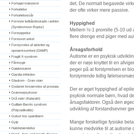
det. De normalt begavede virk
Forhøjet kolesterol
der ofte virker mere passive.
Forkølelse
Forkølelsessår
Forreste ledbåndsskade i anklen 
Hyppighed
(Syndesmose-Ruptur)
Mellem ½-1 promille (5-10 ud a
Forstoppelse
flere drenge end piger med aut
Forstuvet ankel
Forstyrrelse af aktivitet og 
Årsagsforhold
opmærksomhed (DAMP)
Autisme er en psykisk udvikling
Fragilt X-syndrom
der er nøje knyttet til en afvig
Fåresyge
peger på at forstyrrelsen er bi
Galaktosæmi
Giardia-infektion
forstyrrende tidlig følelsesmæs
Glaukom - Grøn stær
Godartet forstørrelse af prostata
Der er øget hyppighed af epileps
Grænsepsykoser
psykisk normale børn, hvad de
Grå stær (Katarakt)
årsagsfaktorer. Også den øged
Guillain-Barrès syndrom 
udvikling af forstandsevner gene
(Polyradikulitis)
Gulsot hos spædbørn
Mange forskellige fysiske belast
Gylp
kunne medvirke til at autisme o
Halsbetændelse