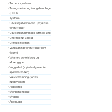
Turners syndrom
Tvangstanker og tvangshandlinger 
(OCD)
Tyktarm
Udviklingshæmmede - psykiske 
forstyrrelser
Udviklingshæmmede børn og unge
Unormal høj vækst
Urinvejsinfektion
Vandladningsforstyrrelser (om 
dagen)
Voksnes stofmisbrug og 
afhængighed
Vuggedød (= pludselig uventet 
spædbarnsdød)
Væksthæmning (for lav 
højdevækst)
Æggestok
Øjenbetændelse
Ørepine
Åreknuder