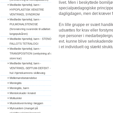
livet. Men i beskyttede bomiljø
Medfødte hjertefejl, børn - 
specialpædagogiske principper 
HYPOPLASTISK VENSTRE 
dagligdagen, men det kræver fo
VENTRIKEL SYNDROM
Medfødte hjertefejl, børn - 
En lille gruppe er svært hand
PULMONALSTENOSE 
(forsnævring svarende til udløbet af 
udsættes for krav eller forstyrre
lungepulsåren)
nye personer i medarbejdergrup
Medfødte hjertefejl, børn - STENO 
evt. kunne blive selvskadende
FALLOTS TETRALOGI
i et individuelt og stærkt strukt
Medfødte hjertefejl, børn - 
TRANSPOSITION (ombytning af de 
store kar)
Medfødte hjertefejl, børn - 
VENTRIKEL-SEPTUM-DEFEKT - 
hul i hjertekamrens skillevæg
Mellemørebetændelse
Meningitis
Meningitis, børn
Meniskskade i knæet
Molluskler
Muskeloverrivning i læggen
Myksødem (mangel på 