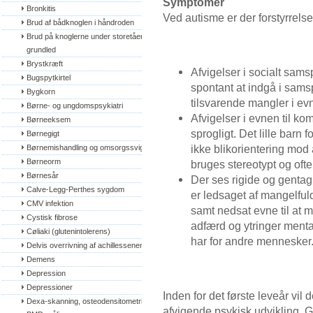
Symptomer
Bronkitis
Ved autisme er der forstyrrels
Brud af bådknoglen i håndroden
Brud på knoglerne under storetåens 
grundled
Brystkræft
Afvigelser i socialt sams
Bugspytkirtel
spontant at indgå i sam
Bygkorn
tilsvarende mangler i evn
Børne- og ungdomspsykiatri
Afvigelser i evnen til ko
Børneeksem
sprogligt. Det lille barn
Børnegigt
ikke blikorientering mod
Børnemishandling og omsorgssvigt
Børneorm
bruges stereotypt og ofte
Børnesår
Der ses rigide og gentag
Calve-Legg-Perthes sygdom
er ledsaget af mangelfuld
CMV infektion
samt nedsat evne til at 
Cystisk fibrose
adfærd og ytringer menta
Cøliaki (glutenintolerens)
har for andre mennesker
Delvis overrivning af achillessenen
Demens
Depression
Depressioner
Inden for det første leveår vil
Dexa-skanning, osteodensitometri, 
afvigende psykisk udvikling. G