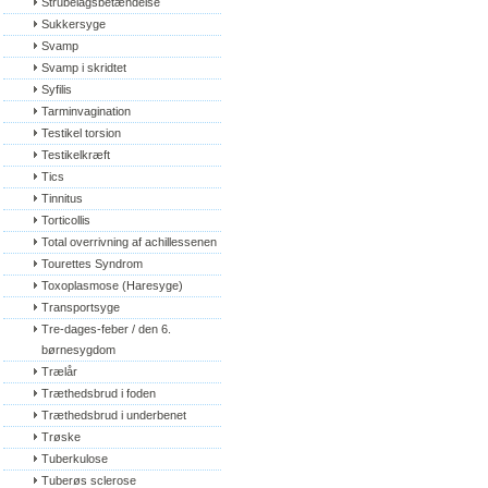
Strubelågsbetændelse
Sukkersyge
Svamp
Svamp i skridtet
Syfilis
Tarminvagination
Testikel torsion
Testikelkræft
Tics
Tinnitus
Torticollis
Total overrivning af achillessenen
Tourettes Syndrom
Toxoplasmose (Haresyge)
Transportsyge
Tre-dages-feber / den 6. 
børnesygdom
Trælår
Træthedsbrud i foden
Træthedsbrud i underbenet
Trøske
Tuberkulose
Tuberøs sclerose