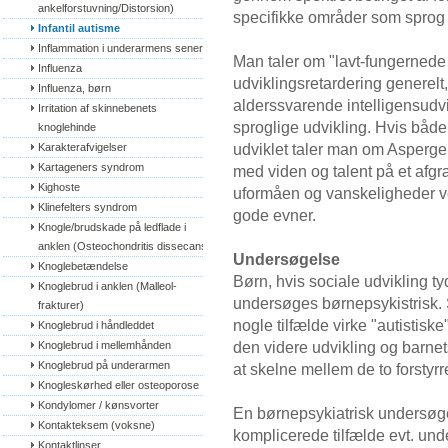
ankelforstuvning/Distorsion)
specifikke områder som sprog e
Infantil autisme
Inflammation i underarmens sener
Man taler om "lavt-fungernede
Influenza
udviklingsretardering generelt
Influenza, børn
alderssvarende intelligensudvi
Irritation af skinnebenets 
sproglige udvikling. Hvis både
knoglehinde
udviklet taler man om Asperge
Karakterafvigelser
Kartageners syndrom
med viden og talent på et afgr
Kighoste
uformåen og vanskeligheder ve
Klinefelters syndrom
gode evner.
Knogle/brudskade på ledflade i 
anklen (Osteochondritis dissecans)
Undersøgelse
Knoglebetændelse
Børn, hvis sociale udvikling ty
Knoglebrud i anklen (Malleol-
undersøges børnepsykistrisk. 
frakturer)
nogle tilfælde virke "autistisk
Knoglebrud i håndleddet
den videre udvikling og barnets 
Knoglebrud i mellemhånden
Knoglebrud på underarmen
at skelne mellem de to forstyrr
Knogleskørhed eller osteoporose
Kondylomer / kønsvorter
En børnepsykiatrisk undersøge
Kontakteksem (voksne)
komplicerede tilfælde evt. und
Kontaktlinser