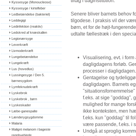
tiltag i daginstitution.
Kyssesyge (Monoucleose)
Kyssesyge / kirtelfeber
Senere bliver barnets behov for
Ledbetændelse (bakteriel)
tilgodese. I praksis vil der være
Leddegigt
børn, et for de højt-fungerende,
Ledinfektion (reaktiv)
Ledskred af knæskallen
udtalte fællestræk i den speci
Legionærsyge
Leverkræft
Livmoderkræft
Visualisering, evt. i form
Lungebetændelse
Lungekræft
dagligdagens forløb. Ger
Lus (hovedlus)
processer i dagligdagen.
Lussingesyge / Den 5. 
Gentagelse og tydeliggør
børnesygdom
dagligdagen. Barnets eg
Lymfeknudekræft
"situationsfornemmelse" b
Lyskebrok
f.eks. at sige "goddag",
Lyskebrok , børn
mulighed for mange forsk
Lyskeskader
ikke konteksten, men hæf
Læbe-ganespalte
f.eks. kun "goddag" til f
Lænderygsygdomme
Malaria
være passende, f.eks. i 
Malignt melanom i bageste 
Undgå at sproglig kommun
regnbuehinde