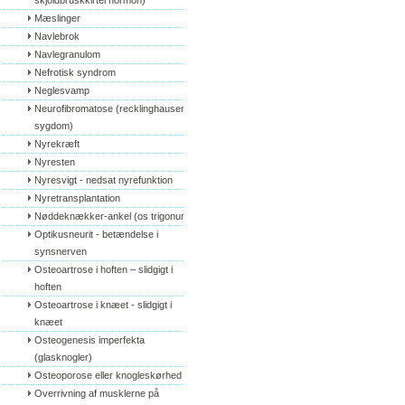
skjoldbruskkirtel hormon)
Mæslinger
Navlebrok
Navlegranulom
Nefrotisk syndrom
Neglesvamp
Neurofibromatose (recklinghausens 
sygdom)
Nyrekræft
Nyresten
Nyresvigt - nedsat nyrefunktion
Nyretransplantation
Nøddeknækker-ankel (os trigonum)
Optikusneurit - betændelse i 
synsnerven
Osteoartrose i hoften – slidgigt i 
hoften
Osteoartrose i knæet - slidgigt i 
knæet
Osteogenesis imperfekta 
(glasknogler)
Osteoporose eller knogleskørhed
Overrivning af musklerne på 