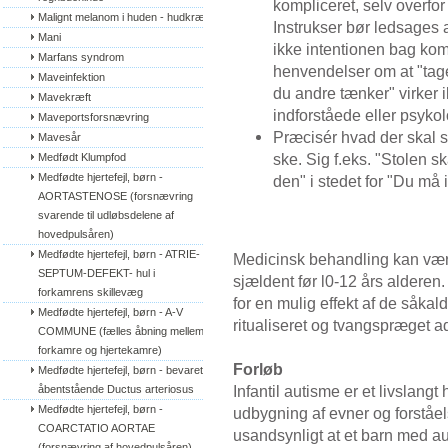
kompliceret, selv overfor
Malignt melanom i huden - hudkræft
Instrukser bør ledsages a
Mani
ikke intentionen bag kom
Marfans syndrom
henvendelser om at "tage
Maveinfektion
du andre tænker" virker
Mavekræft
indforståede eller psykol
Maveportsforsnævring
Præcisér hvad der skal s
Mavesår
ske. Sig f.eks. "Stolen s
Medfødt Klumpfod
Medfødte hjertefejl, børn - 
den" i stedet for "Du må 
AORTASTENOSE (forsnævring 
svarende til udløbsdelene af 
hovedpulsåren)
Medfødte hjertefejl, børn - ATRIE-
Medicinsk behandling kan være
SEPTUM-DEFEKT- hul i 
sjældent før l0-12 års alderen.
forkamrens skillevæg
for en mulig effekt af de såkald
Medfødte hjertefejl, børn - A-V 
ritualiseret og tvangspræget a
COMMUNE (fælles åbning mellem 
forkamre og hjertekamre)
Forløb
Medfødte hjertefejl, børn - bevaret/
Infantil autisme er et livslang
åbentstående Ductus arteriosus
Medfødte hjertefejl, børn - 
udbygning af evner og forståe
COARCTATIO AORTAE 
usandsynligt at et barn med aut
(forsnævring af hovedpulsåren)