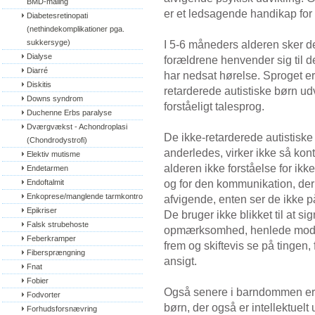
BMD-måling
er et ledsagende handikap for
Diabetesretinopati 
(nethindekomplikationer pga. 
sukkersyge)
I 5-6 måneders alderen sker det
Dialyse
forældrene henvender sig til d
Diarré
har nedsat hørelse. Sproget er 
Diskitis
retarderede autistiske børn udv
Downs syndrom
forståeligt talesprog.
Duchenne Erbs paralyse
Dværgvækst - Achondroplasi 
De ikke-retarderede autistiske
(Chondrodystrofi)
anderledes, virker ikke så kont
Elektiv mutisme
alderen ikke forståelse for i
Endetarmen
og for den kommunikation, der li
Endoftalmit
Enkoprese/manglende tarmkontrol
afvigende, enten ser de ikke på
Epikriser
De bruger ikke blikket til at s
Falsk strubehoste
opmærksomhed, henlede modere
Feberkramper
frem og skiftevis se på tingen,
Fibersprængning
ansigt.
Fnat
Fobier
Også senere i barndommen er d
Fodvorter
børn, der også er intellektuelt
Forhudsforsnævring