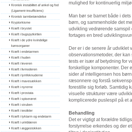
mulighed for kontinuerlig milj
Kronisk instabilitet af ankel og fod 
(Ligament-insufficiens)
Man bør se barnet både i dets 
Kronisk tarmbetændelse
børn, og sammenholde det med 
Kryptorkisme
udvikling vedrørende samspil
Kræft i brystet
Kræft i bugspytkirtlen
fortages en bred udviklingsvur
Kræft i de ydre kvindelige 
kønsorganer
Der er i de senere år udviklet
Kræft i endetarmen
observationsmetoder, der kan 
Kræft i huden
tests er især af betydning for 
Kræft i leveren
forskellige komponenter. Der e
Kræft i livmoderen
sider af intelligensen hos bør
Kræft i lymfeknuderne
ræsonnere og forstå sekvensp
Kræft i mavesækken
forestille sig forløb. Samtidig
Kræft i nyrerne
visuelle strukturer være udvikle
Kræft i prostata
Kræft i spiserøret
komplicerede puslespil på et 
Kræft i struben
Kræft i testikler
Behandling
Kræft i tyktarm og endetarm
Det er vigtigt at forældre tidli
Kræft i urinblæren
forstyrrelse erkendes og der 
Kræft i æggestokken