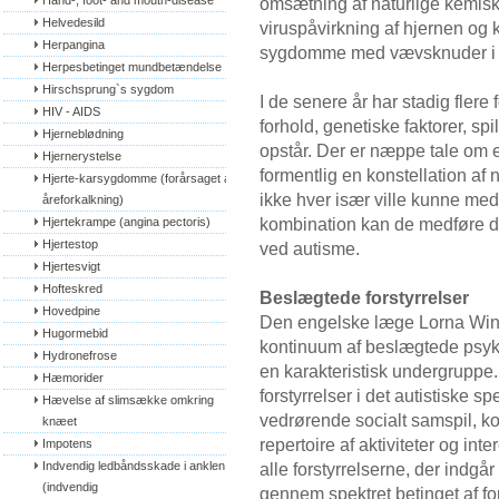
Hand-, foot- and mouth-disease
omsætning af naturlige kemis
Helvedesild
viruspåvirkning af hjernen og
Herpangina
sygdomme med vævsknuder i h
Herpesbetinget mundbetændelse
Hirschsprung`s sygdom
I de senere år har stadig flere
HIV - AIDS
forhold, genetiske faktorer, spi
Hjerneblødning
opstår. Der er næppe tale om 
Hjernerystelse
formentlig en konstellation a
Hjerte-karsygdomme (forårsaget af 
ikke hver især ville kunne med
åreforkalkning)
kombination kan de medføre d
Hjertekrampe (angina pectoris)
Hjertestop
ved autisme.
Hjertesvigt
Hofteskred
Beslægtede forstyrrelser
Hovedpine
Den engelske læge Lorna Wing
Hugormebid
kontinuum af beslægtede psyki
Hydronefrose
en karakteristisk undergruppe.
Hæmorider
forstyrrelser i det autistiske 
Hævelse af slimsække omkring 
vedrørende socialt samspil, k
knæet
repertoire af aktiviteter og in
Impotens
Indvendig ledbåndsskade i anklen 
alle forstyrrelserne, der indgå
(indvendig 
gennem spektret betinget af for