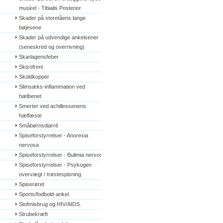
muskel - Tibialis Posterior
Skader på storetåens lange 
bøjesene
Skader på udvendige ankelsener 
(seneskred og overrivning)
Skarlagensfeber
Skizofreni
Skoldkopper
Slimsæks-inflammation ved 
hælbenet
Smerter ved achillessenens 
hælfæste
Småbørnsdiarré
Spiseforstyrrelser - Anorexia 
nervosa
Spiseforstyrrelser - Bulimia nervosa
Spiseforstyrrelser - Psykogen 
overvægt / trøstespisning
Spiserøret
Sports/fodbold-ankel
Stofmisbrug og HIV/AIDS.
Strubekræft