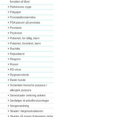
forsiden af låret
Parkinsons syge
Polypper
Prostataforstørrelse
PSA passer på prostata
Psoriasis
Psykoser
Pubertet, for tidlig, børn
Pubertet, forsinket, børn
Rachitis
Rejsediarré
Ringorm
Rosen
RS-virus
Rygmarvsbrok
Røde hunde
Schønlein-henochs purpura / 
allergisk purpura
Seneskader omkring anklen
Senfølger til ankelforstuvninger
Sengevædning
Skader i lægmuskulaturen
Skader på senen til læggens dybe 