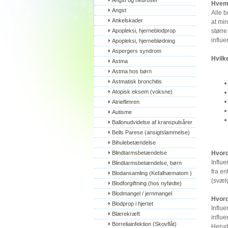
Angst og neuroser
Hvem 
Angst
Alle b
Ankelskader
at mi
Apopleksi, hjerneblodprop
større
influ
Apopleksi, hjerneblødning
Aspergers syndrom
Hvilk
Astma
Astma hos børn
Astmatisk bronchitis
Atopisk eksem (voksne)
Atrieflimren
Autisme
Ballonudvidelse af kranspulsårer
Bells Parese (ansigtslammelse)
Bihulebetændelse
Blindtarmsbetændelse
Hvord
Influe
Blindtarmsbetændelse, børn
fra en
Blodansamling (Kefalhæmatom )
(svælg
Blodforgiftning (hos nyfødte)
Blodmangel / jernmangel
Hvord
Blodprop i hjertet
Influ
Blærekræft
influe
Borreliainfektion (Skovflåt)
Herud