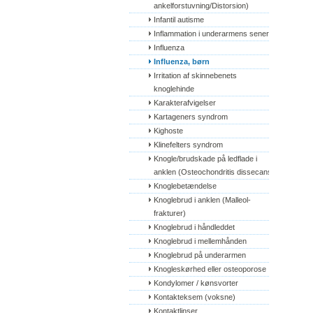
ankelforstuvning/Distorsion)
Infantil autisme
Inflammation i underarmens sener
Influenza
Influenza, børn
Irritation af skinnebenets 
knoglehinde
Karakterafvigelser
Kartageners syndrom
Kighoste
Klinefelters syndrom
Knogle/brudskade på ledflade i 
anklen (Osteochondritis dissecans)
Knoglebetændelse
Knoglebrud i anklen (Malleol-
frakturer)
Knoglebrud i håndleddet
Knoglebrud i mellemhånden
Knoglebrud på underarmen
Knogleskørhed eller osteoporose
Kondylomer / kønsvorter
Kontakteksem (voksne)
Kontaktlinser