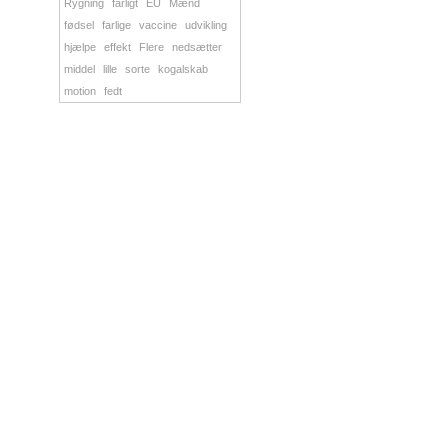
Rygning
farligt
EU
Mænd
fødsel
farlige
vaccine
udvikling
hjælpe
effekt
Flere
nedsætter
middel
lille
sorte
kogalskab
motion
fedt