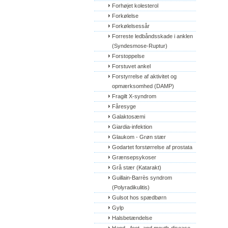
Forhøjet kolesterol
Forkølelse
Forkølelsessår
Forreste ledbåndsskade i anklen 
(Syndesmose-Ruptur)
Forstoppelse
Forstuvet ankel
Forstyrrelse af aktivitet og 
opmærksomhed (DAMP)
Fragilt X-syndrom
Fåresyge
Galaktosæmi
Giardia-infektion
Glaukom - Grøn stær
Godartet forstørrelse af prostata
Grænsepsykoser
Grå stær (Katarakt)
Guillain-Barrès syndrom 
(Polyradikulitis)
Gulsot hos spædbørn
Gylp
Halsbetændelse