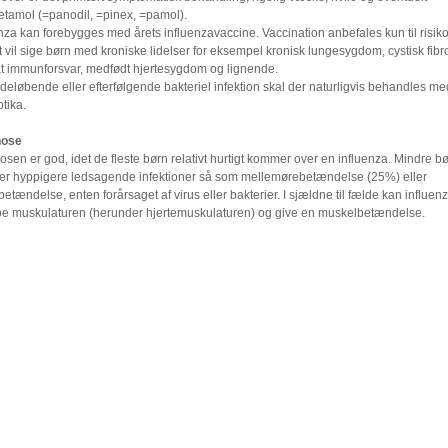
etamol (=panodil, =pinex, =pamol).
nza kan forebygges med årets influenzavaccine. Vaccination anbefales kun til risik
t vil sige børn med kroniske lidelser for eksempel kronisk lungesygdom, cystisk fibr
t immunforsvar, medfødt hjertesygdom og lignende.
deløbende eller efterfølgende bakteriel infektion skal der naturligvis behandles me
otika.
nose
sen er god, idet de fleste børn relativt hurtigt kommer over en influenza. Mindre b
ler hyppigere ledsagende infektioner så som mellemørebetændelse (25%) eller
etændelse, enten forårsaget af virus eller bakterier. I sjældne til fælde kan influen
be muskulaturen (herunder hjertemuskulaturen) og give en muskelbetændelse.