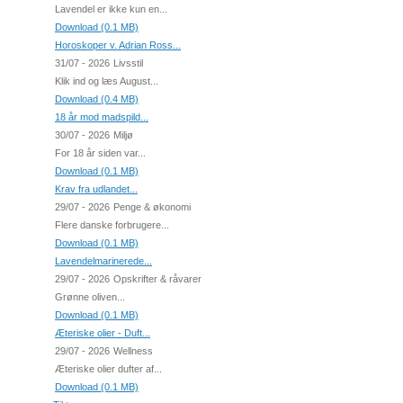
Lavendel er ikke kun en...
Download (0.1 MB)
Horoskoper v. Adrian Ross...
31/07 - 2026
Livsstil
Klik ind og læs August...
Download (0.4 MB)
18 år mod madspild...
30/07 - 2026
Miljø
For 18 år siden var...
Download (0.1 MB)
Krav fra udlandet...
29/07 - 2026
Penge & økonomi
Flere danske forbrugere...
Download (0.1 MB)
Lavendelmarinerede...
29/07 - 2026
Opskrifter & råvarer
Grønne oliven...
Download (0.1 MB)
Æteriske olier - Duft...
29/07 - 2026
Wellness
Æteriske olier dufter af...
Download (0.1 MB)