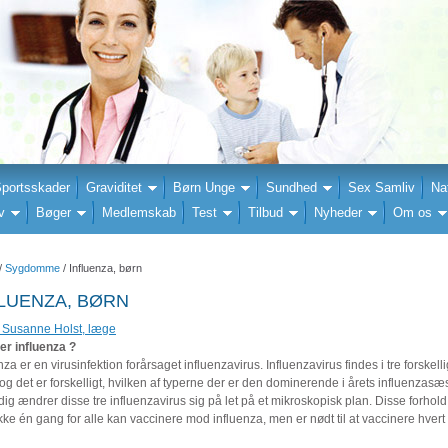
portsskader
Graviditet
Børn Unge
Sundhed
Sex Samliv
Na
v
Bøger
Medlemskab
Test
Tilbud
Nyheder
Om os
/
Sygdomme
/ Influenza, børn
LUENZA, BØRN
 Susanne Holst, læge
er influenza ?
nza er en virusinfektion forårsaget influenzavirus. Influenzavirus findes i tre forskell
 og det er forskelligt, hvilken af typerne der er den dominerende i årets influenzasæ
ig ændrer disse tre influenzavirus sig på let på et mikroskopisk plan. Disse forhold 
ke én gang for alle kan vaccinere mod influenza, men er nødt til at vaccinere hvert 