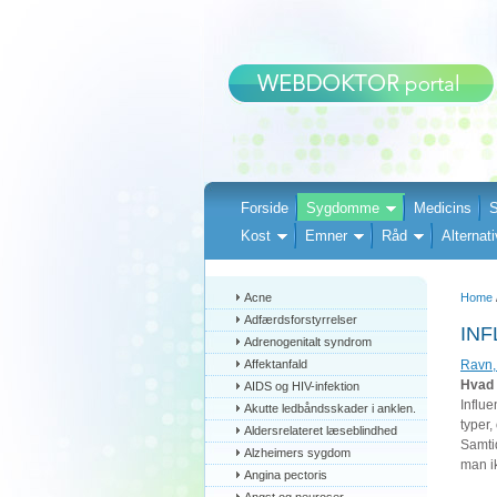
Forside
Sygdomme
Medicins
S
Kost
Emner
Råd
Alternati
Acne
Home
Adfærdsforstyrrelser
INF
Adrenogenitalt syndrom
Affektanfald
Ravn,
Hvad 
AIDS og HIV-infektion
Influe
Akutte ledbåndsskader i anklen.
typer,
Aldersrelateret læseblindhed
Samtid
Alzheimers sygdom
man ik
Angina pectoris