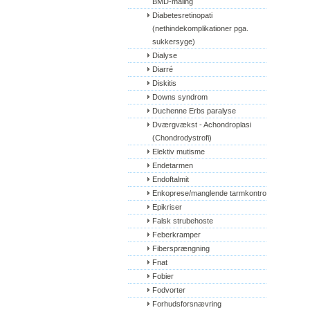
BMD-måling
Diabetesretinopati 
(nethindekomplikationer pga. 
sukkersyge)
Dialyse
Diarré
Diskitis
Downs syndrom
Duchenne Erbs paralyse
Dværgvækst - Achondroplasi 
(Chondrodystrofi)
Elektiv mutisme
Endetarmen
Endoftalmit
Enkoprese/manglende tarmkontrol
Epikriser
Falsk strubehoste
Feberkramper
Fibersprængning
Fnat
Fobier
Fodvorter
Forhudsforsnævring