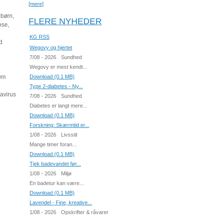
[mere]
obørn,
FLERE NYHEDER
ose,
KG RSS
d
Wegovy og hjertet
7/08 - 2026
Sundhed
Wegovy er mest kendt...
ørn
Download (0.1 MB)
Type 2-diabetes - Ny...
zavirus
7/08 - 2026
Sundhed
Diabetes er langt mere...
Download (0.1 MB)
Forskning: Skærmtid er...
1/08 - 2026
Livsstil
Mange timer foran...
Download (0.1 MB)
Tjek badevandet før...
1/08 - 2026
Miljø
En badetur kan være...
Download (0.1 MB)
Lavendel - Fine, kreative...
1/08 - 2026
Opskrifter & råvarer