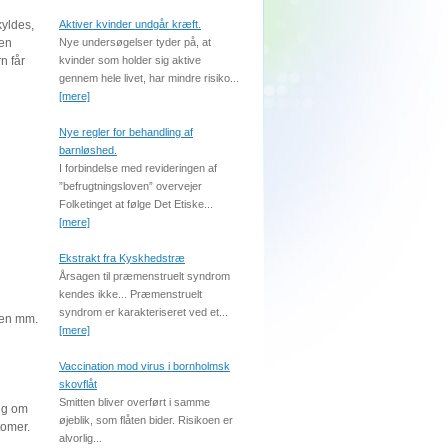
kyldes,
Aktiver kvinder undgår kræft.
 en
Nye undersøgelser tyder på, at
n får
kvinder som holder sig aktive
gennem hele livet, har mindre risiko...
[mere]
Nye regler for behandling af
barnløshed.
I forbindelse med revideringen af
”befrugtningsloven” overvejer
Folketinget at følge Det Etiske...
[mere]
Ekstrakt fra Kyskhedstræ
Årsagen til præmenstruelt syndrom
kendes ikke... Præmenstruelt
syndrom er karakteriseret ved et...
ysen mm.
[mere]
Vaccination mod virus i bornholmsk
skovflåt
Smitten bliver overført i samme
sig om
øjeblik, som flåten bider. Risikoen er
tomer.
alvorlig...