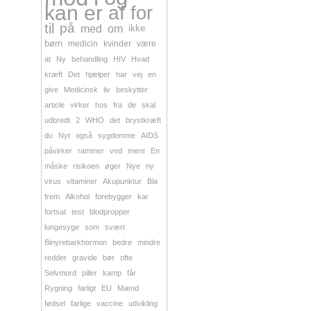
kan
er
af
for
til
på
med
om
ikke
børn
medicin
kvinder
være
at
Ny
behandling
HIV
Hvad
kræft
Det
hjælper
har
vej
en
give
Medicinsk
liv
beskytter
article
virker
hos
fra
de
skal
udbredt
2
WHO
det
brystkræft
du
Nyt
også
sygdomme
AIDS
påvirker
rammer
ved
mere
En
måske
risikoen
øger
Nye
ny
virus
vitaminer
Akupunktur
Bla
frem
Alkohol
forebygger
kar
fortsat
test
blodpropper
lungesyge
som
svært
Binyrebarkhormon
bedre
mindre
redder
gravide
bør
ofte
Selvmord
piller
kamp
får
Rygning
farligt
EU
Mænd
fødsel
farlige
vaccine
udvikling