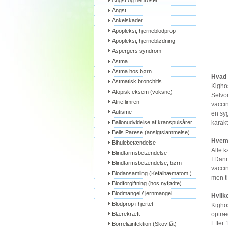
Angst og neuroser
Angst
Ankelskader
Apopleksi, hjerneblodprop
Apopleksi, hjerneblødning
Aspergers syndrom
Astma
Astma hos børn
Hvad 
Astmatisk bronchitis
Kigho
Atopisk eksem (voksne)
Selvo
Atrieflimren
vaccin
Autisme
en sy
Ballonudvidelse af kranspulsårer
karak
Bells Parese (ansigtslammelse)
Hvem 
Bihulebetændelse
Alle k
Blindtarmsbetændelse
I Dan
Blindtarmsbetændelse, børn
vaccin
Blodansamling (Kefalhæmatom )
men t
Blodforgiftning (hos nyfødte)
Blodmangel / jernmangel
Hvilk
Blodprop i hjertet
Kigho
Blærekræft
optræ
Efter
Borreliainfektion (Skovflåt)