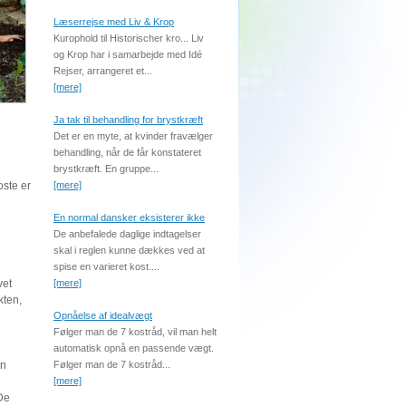
Læserrejse med Liv & Krop
Kurophold til Historischer kro... Liv
og Krop har i samarbejde med Idé
Rejser, arrangeret et...
[mere]
Ja tak til behandling for brystkræft
Det er en myte, at kvinder fravælger
behandling, når de får konstateret
brystkræft. En gruppe...
oste er
[mere]
En normal dansker eksisterer ikke
De anbefalede daglige indtagelser
skal i reglen kunne dækkes ved at
spise en varieret kost....
vet
[mere]
kten,
Opnåelse af idealvægt
Følger man de 7 kostråd, vil man helt
automatisk opnå en passende vægt.
en
Følger man de 7 kostråd...
[mere]
De