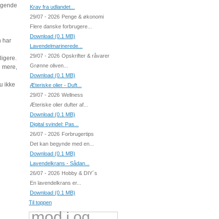
yggende
Krav fra udlandet...
29/07 - 2026
Penge & økonomi
Flere danske forbrugere...
Download (0.1 MB)
n har
Lavendelmarinerede...
29/07 - 2026
Opskrifter & råvarer
ligere.
Grønne oliven...
e mere,
Download (0.1 MB)
u ikke
Æteriske olier - Duft...
29/07 - 2026
Wellness
Æteriske olier dufter af...
Download (0.1 MB)
Digital svindel: Pas...
26/07 - 2026
Forbrugertips
Det kan begynde med en...
Download (0.1 MB)
Lavendelkrans - Sådan...
26/07 - 2026
Hobby & DIY´s
En lavendelkrans er...
Download (0.1 MB)
Til toppen
mod
i
og