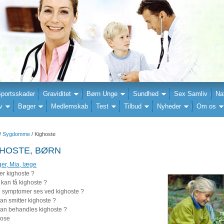
portsskader
Graviditet
Børn Unge
Sundhed
Sex Samliv
Na
v
Bøger
Medlemskab
Test
Tilbud
Nyheder
Om os
/
Sygdomme
/ Kighoste
GHOSTE, BØRN
ger, Mia, læge
er kighoste ?
kan få kighoste ?
e symptomer ses ved kighoste ?
an smitter kighoste ?
an behandles kighoste ?
nose