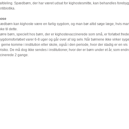
afdeling. Spædbørn, der har været udsat for kighostesmitte, kan behandles foreb
tibiotika.
nose
pædbørn kan kighoste være en farlig sygdom, og man bør altid søge læge, hvis ma
ke til dette.
ørre børn, specielt hos børn, der er kighostevaccinerede som små, er forløbet frede
ygdomsforløbet varer 6-8 uger og går over af sig selv. Når børnene ikke virker syg
gerne komme i institution eller skole, også i den periode, hvor der stadig er en vis
risiko. De må dog ikke sendes i institutioner, hvor der er børn under et år, som endn
ccinerede 2 gange.