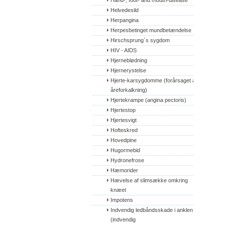
Hand-, foot- and mouth-disease
Helvedesild
Herpangina
Herpesbetinget mundbetændelse
Hirschsprung`s sygdom
HIV - AIDS
Hjerneblødning
Hjernerystelse
Hjerte-karsygdomme (forårsaget af 
åreforkalkning)
Hjertekrampe (angina pectoris)
Hjertestop
Hjertesvigt
Hofteskred
Hovedpine
Hugormebid
Hydronefrose
Hæmorider
Hævelse af slimsække omkring 
knæet
Impotens
Indvendig ledbåndsskade i anklen 
(indvendig 