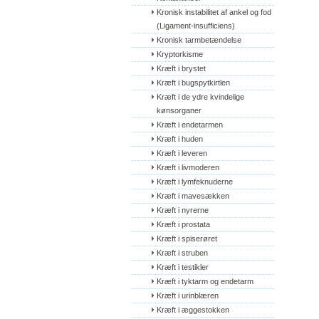
Kronisk instabilitet af ankel og fod 
(Ligament-insufficiens)
Kronisk tarmbetændelse
Kryptorkisme
Kræft i brystet
Kræft i bugspytkirtlen
Kræft i de ydre kvindelige 
kønsorganer
Kræft i endetarmen
Kræft i huden
Kræft i leveren
Kræft i livmoderen
Kræft i lymfeknuderne
Kræft i mavesækken
Kræft i nyrerne
Kræft i prostata
Kræft i spiserøret
Kræft i struben
Kræft i testikler
Kræft i tyktarm og endetarm
Kræft i urinblæren
Kræft i æggestokken