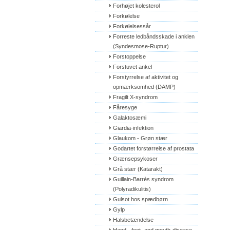
Forhøjet kolesterol
Forkølelse
Forkølelsessår
Forreste ledbåndsskade i anklen 
(Syndesmose-Ruptur)
Forstoppelse
Forstuvet ankel
Forstyrrelse af aktivitet og 
opmærksomhed (DAMP)
Fragilt X-syndrom
Fåresyge
Galaktosæmi
Giardia-infektion
Glaukom - Grøn stær
Godartet forstørrelse af prostata
Grænsepsykoser
Grå stær (Katarakt)
Guillain-Barrès syndrom 
(Polyradikulitis)
Gulsot hos spædbørn
Gylp
Halsbetændelse