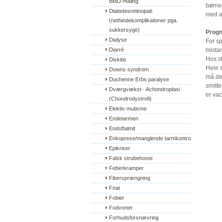
BMD-måling
børne
Diabetesretinopati 
med an
(nethindekomplikationer pga. 
sukkersyge)
Prog
Dialyse
For s
Diarré
mistan
Hos st
Diskitis
Hele s
Downs syndrom
må de 
Duchenne Erbs paralyse
smitte
Dværgvækst - Achondroplasi 
er va
(Chondrodystrofi)
Elektiv mutisme
Endetarmen
Endoftalmit
Enkoprese/manglende tarmkontrol
Epikriser
Falsk strubehoste
Feberkramper
Fibersprængning
Fnat
Fobier
Fodvorter
Forhudsforsnævring