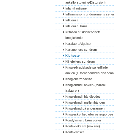
ankelforstuvning/Distorsion)
Infantil autisme
Inflammation i underarmens sener
Influenza
Influenza, børn
Irritation af skinnebenets 
knoglehinde
Karakterafvigelser
Kartageners syndrom
Kighoste
Klinefelters syndrom
Knogle/brudskade på ledflade i 
anklen (Osteochondritis dissecans)
Knoglebetændelse
Knoglebrud i anklen (Malleol-
frakturer)
Knoglebrud i håndleddet
Knoglebrud i mellemhånden
Knoglebrud på underarmen
Knogleskørhed eller osteoporose
Kondylomer / kønsvorter
Kontakteksem (voksne)
Kontaktlinser