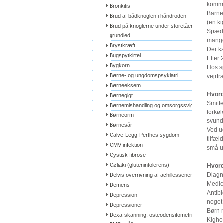
kommer
Bronkitis
Barne
Brud af bådknoglen i håndroden
(en ki
Brud på knoglerne under storetåens 
Spædb
grundled
mange
Brystkræft
Der k
Bugspytkirtel
Efter 
Bygkorn
Hos s
Børne- og ungdomspsykiatri
vejrt
Børneeksem
Hvord
Børnegigt
Smitte
Børnemishandling og omsorgssvigt
forkøl
Børneorm
svund
Børnesår
Ved ud
Calve-Legg-Perthes sygdom
tilfæ
CMV infektion
små u
Cystisk fibrose
Cøliaki (glutenintolerens)
Hvord
Diagno
Delvis overrivning af achillessenen
Medici
Demens
Antibi
Depression
noget.
Depressioner
Børn m
Dexa-skanning, osteodensitometri, 
Kigho