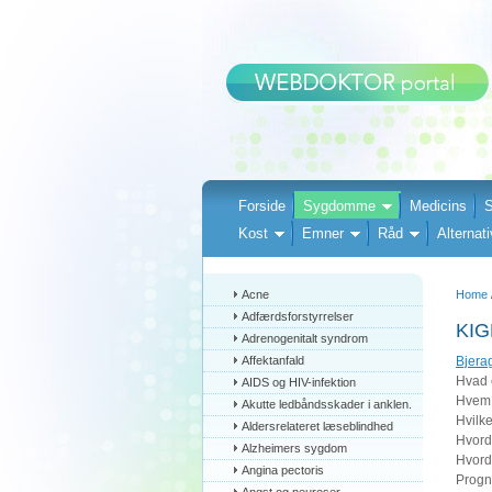
Forside
Sygdomme
Medicins
S
Kost
Emner
Råd
Alternati
Acne
Home
Adfærdsforstyrrelser
KI
Adrenogenitalt syndrom
Affektanfald
Bjera
Hvad 
AIDS og HIV-infektion
Hvem 
Akutte ledbåndsskader i anklen.
Hvilk
Aldersrelateret læseblindhed
Hvord
Alzheimers sygdom
Hvord
Angina pectoris
Prog