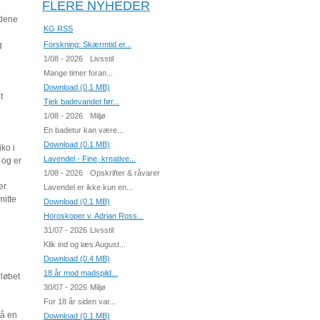
FLERE NYHEDER
ldene
KG RSS
g
Forskning: Skærmtid er...
1/08 - 2026
Livsstil
Mange timer foran...
Download (0.1 MB)
t
Tjek badevandet før...
1/08 - 2026
Miljø
En badetur kan være...
Download (0.1 MB)
ko i
Lavendel - Fine, kreative...
 og er
1/08 - 2026
Opskrifter & råvarer
er
Lavendel er ikke kun en...
mitte
Download (0.1 MB)
Horoskoper v. Adrian Ross...
31/07 - 2026
Livsstil
Klik ind og læs August...
Download (0.4 MB)
18 år mod madspild...
rløbet
30/07 - 2026
Miljø
For 18 år siden var...
på en
Download (0.1 MB)