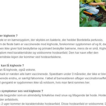
er kighoste ?
ste er en børnesygdom, der skyldes en bakterie, der hedder Bordetella pertussis.
m de fleste børn er vaccinerede mod kighoste, forekommer sygdommen af og til, da
en ikke giver fuld beskyttelse og primært beskytter børnene, mens de er små. Kigh
gdom med karakteristiske og voldsomme hosteanfald. Den har navn efter den
teristiske kigen der kommer ved hosteanfaldene.
kan få kighoste ?
an få kighoste, også voksne.
mark er næsten alle børn vaccinerede. Spædbørn under 3 måneder, der ikke er ble
erede endnu, er særligt følsomme. I løbet af barnealderen aftager vaccinationseffe
il gengæld er sygdommen ikke så voldsom, hvis man først rammes her.
e symptomer ses ved kighoste ?
ste begynder som en almindelig forkølelse med snue og tiltagende tør hoste. Host
der anfaldsvis.
 1-2 uger kommer de karakteristiske hosteanfald. Disse hosteanfald er voldsomme. 