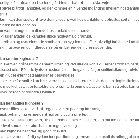
 lige efter hinanden i serier og forhindrer barnet i at trække vejret.
t bliver blårødt i ansigtet, og der kommer en hivende indånding imellem hosteanfa
gen).
ørn kan dog sjældent lave denne kigen. Ved hosteanfaldene ophostes sejt slim o
 børn kaster også op.
an være mange udmattende hosteanfald efter hinanden.
2-4 uger aftager de karakteristiske hosteanfald gradvist.
pædbørn og uvaccinerede småbørn kan sygdommen få et alvorligt forløb med udtal
rækningsbesvær og indlæggelse på en børneafdeling er nødvendig.
an smitter kighoste ?
n sker ved dråbesmitte gennem luften og ved direkte kontakt. Der er størst smitterisi
elsesstadiet. Efter de typiske hosteanfald er begyndt, aftager smitterisikoen gradvist
en 4 uger efter hosteanfaldenes begyndelse.
sættelse for smitte kan børn være raske smittebærere. Hvis der i en daginstitution 
lde med kighoste, bør forældre være opmærksomme på at større børn således kan s
vaccinerede spædbørn i familien.
an behandles kighoste ?
sen stilles sikkert ved, at lægen laver en podning fra svælget.
nsk behandling er sjældent nødvendigt til større børn.
otika givet tidligt i forløbet, dvs. indenfor de første 1-2 uger, kan mildne og afkorte fo
 Givet senere i forløbet har den ingen virkning.
ed kighoste befinder sig godt i frisk luft.
ste kan være en farlig sydom for spædbørn, og kræver altid hospitalsindlæggelse 